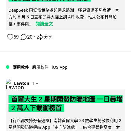
DeepSeek 因低價策略掀起需求熱潮，運算資源不勝負荷，官
方於 8 月 6 日宣布即將大幅上調 API 收費，惟未公布具體加
閱讀全文
幅。事件與...
69
20
分享
↗
iOS App
應用軟件
應用軟件
Lawton
1 日
首爾大生 2 星期開發防曬地圖 一日暴增
2 萬人下載衝榜首
【行路都要揀好有遮陰】南韓首爾大學 23 歲學生劉敏俊利用 2
星期開發防曬導航 App「走向陰涼處」，結合建築物高度、太