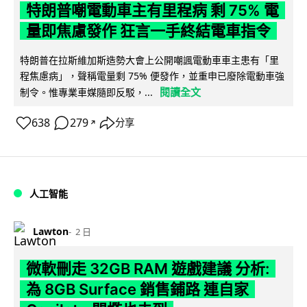
特朗普嘲電動車主有里程病 剩 75% 電
量即焦慮發作 狂言一手終結電車指令
特朗普在拉斯維加斯造勢大會上公開嘲諷電動車車主患有「里
程焦慮病」，聲稱電量剩 75% 便發作，並重申已廢除電動車強
閱讀全文
制令。惟專業車媒隨即反駁，...
638
279
分享
↗
人工智能
Lawton
2 日
微軟刪走 32GB RAM 遊戲建議 分析:
為 8GB Surface 銷售鋪路 連自家