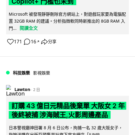
Copilot+ 門檻也未到
Microsoft 被發現靜靜刪除官方網站上，對遊戲玩家要為電腦配
置 32GB RAM 的建議。分析指微軟同時新推出的 8GB RAM 入
閱讀全文
門...
171
16
分享
↗
科技娛樂
影視娛樂
Lawton
2 日
訂購 43 億日元精品後棄單 大阪女 2 年
後終被捕 涉海賊王,火影周邊產品
日本警視廳神田署 8 月 6 日公布，拘捕一名 32 歲大阪女子，
指她涉嫌在出版巨頭集英社旗下官方網店「JUMP