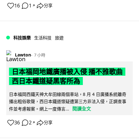
16
1
分享
↗
科技娛樂
生活科技
旅遊
Lawton
7 小時
日本福岡地鐵廣播被入侵 播不雅歌曲
西日本鐵道疑黑客所為
日本福岡西鐵天神大牟田線兩個車站，8 月 4 日廣播系統離奇
播出粗俗歌聲，西日本鐵道懷疑遭第三方非法入侵，正調查事
閱讀全文
件並考慮報案。網上一度傳言...
36
2
分享
↗