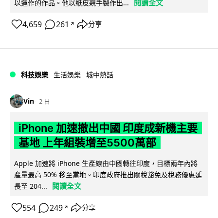
閱讀全文
以運作的作品。他以紙皮親手製作出...
4,659
261
分享
↗
科技娛樂
生活娛樂
城中熱話
Vin
2 日
iPhone 加速撤出中國 印度成新機主要
基地 上年組裝增至5500萬部
Apple 加速將 iPhone 生產線由中國轉往印度，目標兩年內將
產量最高 50% 移至當地。印度政府推出關稅豁免及稅務優惠延
閱讀全文
長至 204...
554
249
分享
↗