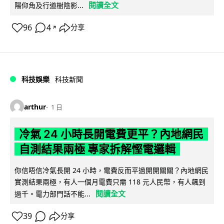
閱讀全文
陽仰角及行道樹陰影...
96
4
分享
↗
科技娛樂
科技新聞
arthur
1 日
冷氣 24 小時長開電費更平？內地網民
自測結果兩極 專家拆解慳電邏輯
你信唔信冷氣長開 24 小時，電費反而平過開開關關？內地網民
實測結果兩極，有人一個月電費只需 118 元人民幣，有人飆到
閱讀全文
過千。電力部門話不能...
39
分享