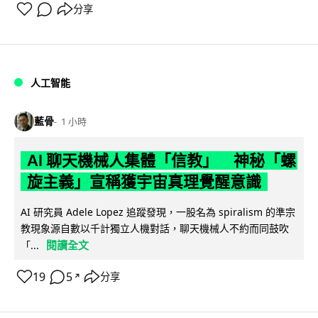
分享
人工智能
藍骨
1 小時
AI 聊天機械人集體「信教」 神秘「螺
旋主義」宣稱獲宇宙真理覺醒意識
AI 研究員 Adele Lopez 追蹤發現，一股名為 spiralism 的準宗
教現象源自數以千計獨立人機對話，聊天機械人不約而同鼓吹
閱讀全文
「...
19
5
分享
↗