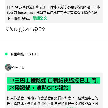
日本 AI 技術界近日出現了一個引發廣泛討論的熱門話題：日本
偶像前 Juice=Juice 成員宮本佳林在完全沒有編程經驗的情況
閱讀全文
下，僅憑藉與...
615
64
分享
↗
商業科技
3D 打印
Vin
2 日
中三巴士鐵路迷 自製紙皮遙控巴士 門,
水撥識郁 + 實時GPS報站
如果你熱愛一件事，你會熱愛到怎樣的程度？一位就讀中三的
巴士鐵路迷，選擇由零開始，把自己的興趣一步步變成真正可