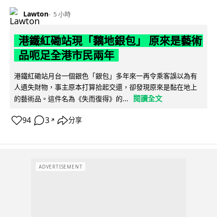
Lawton
5 小時
港鐵紅磡站現「黐地銀包」 原來是藝術
品呃足全港市民兩年
港鐵紅磡站月台一個銀色「銀包」多年來一再令乘客誤以為有
人遺失財物，事主原本打算拾起交還，卻發現原來是黏在地上
閱讀全文
的藝術品。這件名為《失而復得》的...
94
3
分享
↗
ADVERTISEMENT