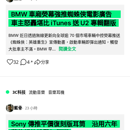
BMW 車廂熒幕強推蜘蛛俠電影廣告
車主怒轟堪比 iTunes 送 U2 專輯翻版
BMW 近日透過無線更新向全球逾 70 個市場車輛中控熒幕推送
《蜘蛛俠：英雄重生》宣傳動畫，啟動車輛即彈出通知，觸發
閱讀全文
大批車主不滿。BMW 早...
32
4
分享
↗
3C科技
流動音樂
音樂耳機
藍骨
23 小時
Sony 傳推平價復刻版耳筒 沿用六年