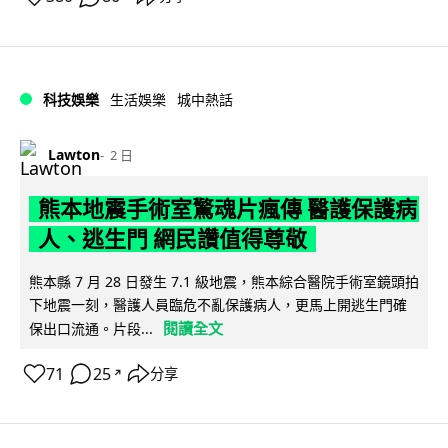
科技娛樂
生活娛樂
城中熱話
Lawton
2 日
熊本地震手術室驚魂片瘋傳 醫護保護病
人、逃生門 網民讚值得尊敬
熊本縣 7 月 28 日發生 7.1 級地震，熊本綜合醫院手術室鏡頭拍
下地震一刻，醫護人員臨危不亂保護病人，更馬上開逃生門確
閱讀全文
保出口流通。片段...
71
25
分享
↗