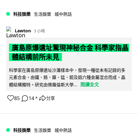
科技娛樂
生活娛樂
城中熱話
Lawton
3 小時
廣島原爆遺址驚現神秘合金 科學家指晶
體結構前所未見
科學家在廣島原爆遺址沙灘樣本中，發現一種從未有記錄的多
元素合金，由鐵、鉻、鎳、錳、鉬及鋁六種金屬混合而成，晶
閱讀全文
體結構獨特。研究由佛羅倫斯大學...
85
14
分享
↗
科技娛樂
生活娛樂
城中熱話