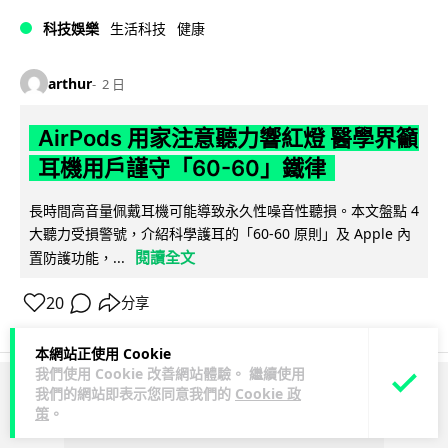
科技娛樂
生活科技
健康
arthur
2 日
AirPods 用家注意聽力響紅燈 醫學界籲
耳機用戶謹守「60-60」鐵律
長時間高音量佩戴耳機可能導致永久性噪音性聽損。本文盤點 4
大聽力受損警號，介紹科學護耳的「60-60 原則」及 Apple 內
閱讀全文
置防護功能，...
20
分享
本網站正使用 Cookie
我們使用 Cookie 改善網站體驗。 繼續使用
我們的網站即表示您同意我們的
Cookie 政
ADVERTISEMENT
策
。