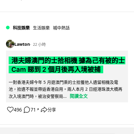
科技娛樂
生活娛樂
城中熱話
Lawton
22 小時
港夫婦澳門的士拾相機 據為己有被的士
Cam 睇到 2 個月後再入境被捕
一對香港夫婦今年 5 月遊澳門乘的士拾獲他人遺留相機及電
池，拾遺不報並帶返香港自用。兩人本月 2 日經港珠澳大橋再
閱讀全文
次入境澳門時，被治安警察局...
496
71
分享
↗