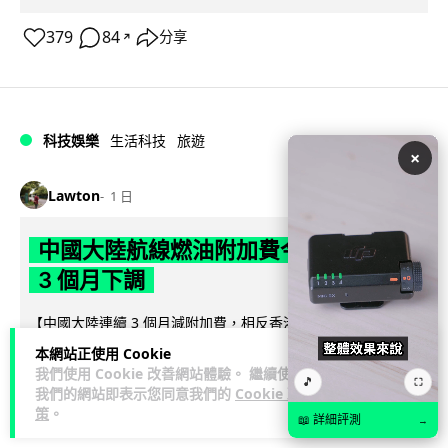
379
84
分享
↗
科技娛樂
生活科技
旅遊
×
Lawton
1 日
中國大陸航線燃油附加費今日再降 連續
3 個月下調
【中國大陸連續 3 個月減附加費，相反香港不斷加價】中國大
陸多家航空公司自 8 月 5 日起再度下調內陸航線燃油附加費，
本網站正使用 Cookie
閱讀全文
為年內連續第 3 個...
我們使用 Cookie 改善網站體驗。 繼續使用
🎵
⛶
我們的網站即表示您同意我們的
Cookie 政
33
5
策
。
分享
↗
📖 詳細評測
→