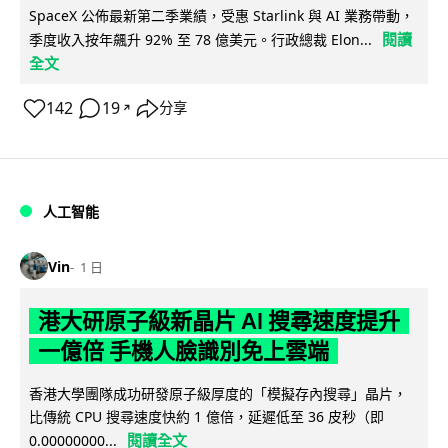
SpaceX 公佈最新第二季業績，受惠 Starlink 與 AI 業務帶動，
閱讀
季度收入按年飆升 92% 至 78 億美元。行政總裁 Elon...
全文
142
19
分享
↗
人工智能
Vin
1 日
港大研原子級新晶片 AI 搜尋速度提升
一億倍 手機人臉識別免上雲端
香港大學團隊成功研發原子級厚度的「模擬存內搜尋」晶片，
比傳統 CPU 搜尋速度快約 1 億倍，延遲低至 36 皮秒（即
閱讀全文
0.00000000...