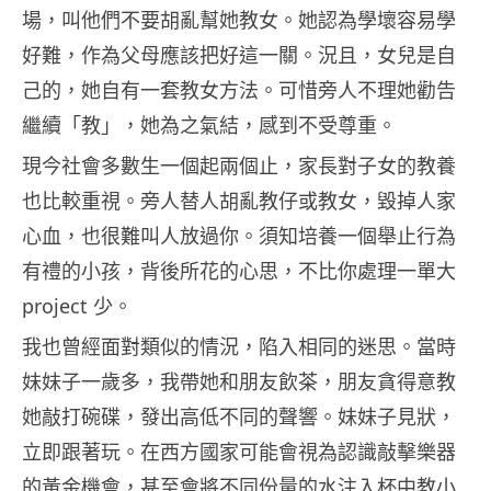
場，叫他們不要胡亂幫她教女。她認為學壞容易學
好難，作為父母應該把好這一關。況且，女兒是自
己的，她自有一套教女方法。可惜旁人不理她勸告
繼續「教」，她為之氣結，感到不受尊重。
現今社會多數生一個起兩個止，家長對子女的教養
也比較重視。旁人替人胡亂教仔或教女，毀掉人家
心血，也很難叫人放過你。須知培養一個舉止行為
有禮的小孩，背後所花的心思，不比你處理一單大
project 少。
我也曾經面對類似的情況，陷入相同的迷思。當時
妹妹子一歲多，我帶她和朋友飲茶，朋友貪得意教
她敲打碗碟，發出高低不同的聲響。妹妹子見狀，
立即跟著玩。在西方國家可能會視為認識敲擊樂器
的黃金機會，甚至會將不同份量的水注入杯中教小