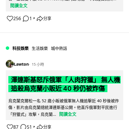
閱讀全文
256
1
分享
↗
科技娛樂
生活娛樂
城中熱話
Lawton
15 小時
澤連斯基怒斥俄軍「人肉狩獵」 無人機
追殺烏克蘭小販近 40 秒仍被炸傷
烏克蘭克爾松一名 52 歲小販被俄軍無人機追擊近 40 秒後被炸
傷，影片由烏克蘭總統澤連斯基公開。他直斥俄軍對平民進行
閱讀全文
「狩獵式」攻擊，烏克蘭...
87
51
分享
↗