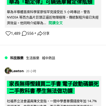
華為「韜定律」可繞過摩爾定律瓶頸
華為半導體首席科學家廖恒罕見接受近 5 小時專訪，警告
NVIDIA 等西方晶片巨頭正逼近物理極限，傳統製程升級已失經
閱讀全文
濟效益。他同時介紹華為...
1,489
556
分享
↗
科技娛樂
生活娛樂
城中熱話
Lawton
20 小時
家長無得慳錢買二手書 電子啟動碼鎖死
二手教科書 學生無法做功課
社福界立法會議員陳文宜指，一間中學書單價錢按年加 14.7%