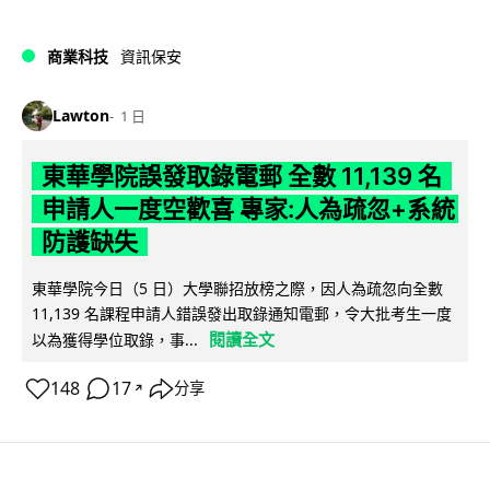
商業科技
資訊保安
Lawton
1 日
東華學院誤發取錄電郵 全數 11,139 名
申請人一度空歡喜 專家:人為疏忽+系統
防護缺失
東華學院今日（5 日）大學聯招放榜之際，因人為疏忽向全數
11,139 名課程申請人錯誤發出取錄通知電郵，令大批考生一度
閱讀全文
以為獲得學位取錄，事...
148
17
分享
↗