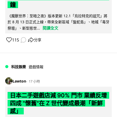
鐘
《魔獸世界：至暗之夜》版本更新 12.1「烏拉特克的詛咒」將
於 8 月 13 日正式上線，帶來全新區域「盤蛇島」、地城「毒牙
閱讀全文
祭壇」、新型態世...
115
分享
科技娛樂
遊戲情報
Lawton
17 小時
日本二手遊戲店減 90% 門市 業績反增
四成 "懷舊"在 Z 世代變成最潮「新鮮
感」