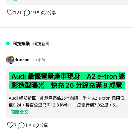
121
19
分享
↗
科技娛樂
科技新聞
duncan
19 小時
Audi 最慳電量產車現身 A2 e-tron 迷
彩造型曝光 快充 26 分鐘充滿 8 成電
Audi 呢部新車，能耗竟然係25年前嘅一半。 A2 e-tron 風阻低
至0.24，每百公里只需12.8 kWh，一度電行到7.8公里。6...
閱讀全文
7
1
分享
↗