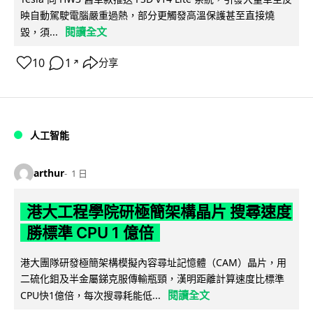
映自動駕駛電腦嚴重過熱，部分更觸發高溫保護甚至直接燒
閱讀全文
毀，須...
10
1
分享
↗
人工智能
arthur
1 日
港大工程學院研極簡架構晶片 搜尋速度
勝標準 CPU 1 億倍
港大團隊研發極簡架構模擬內容尋址記憶體（CAM）晶片，用
二硫化鉬及半金屬銻克服傳輸瓶頸，漢明距離計算速度比標準
閱讀全文
CPU快1億倍，每次搜尋耗能低...