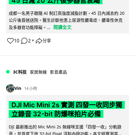
45 日減 20 公斤後多器官衰竭
成都一名男子跟隨 AI 制訂高強度減脂計劃，45 日內減去約 20
公斤後昏迷送院。醫生診斷他患上尿源性膿毒症、膿毒性休克
閱讀全文
及多器官功能障礙。...
10
2
分享
↗
3C科技
家居無線
影音產品
Vin
14 小時
DJI Mic Mini 2s 實測 四發一收同步獨
立錄音 32-bit 防爆咪拍片必備
DJI 最新推出的 Mic Mini 2s 無線咪支援「四發一收」分軌錄
音，並首度下放 32-bit Float 浮點內錄功能。本文經實測其...