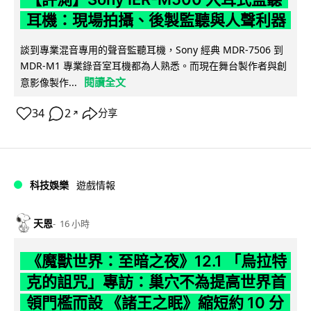
耳機：現場拍攝、後製監聽與人聲利器
談到專業混音專用的聲音監聽耳機，Sony 經典 MDR-7506 到
MDR-M1 專業錄音室耳機都為人熟悉。而現在舞台製作者與創
閱讀全文
意影像製作...
34
2
分享
↗
科技娛樂
遊戲情報
天恩
16 小時
《魔獸世界：至暗之夜》12.1 「烏拉特
克的詛咒」專訪：巢穴不為提高世界首
領門檻而設 《諸王之眠》縮短約 10 分