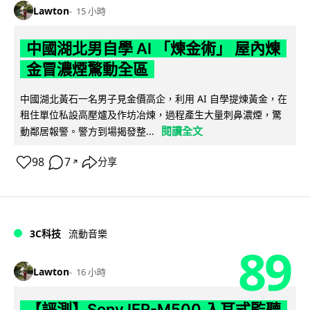
Lawton
15 小時
中國湖北男自學 AI 「煉金術」 屋內煉
金冒濃煙驚動全區
中國湖北黃石一名男子見金價高企，利用 AI 自學提煉黃金，在
租住單位私設高壓爐及作坊冶煉，過程產生大量刺鼻濃煙，驚
閱讀全文
動鄰居報警。警方到場揭發整...
98
7
分享
↗
3C科技
流動音樂
89
Lawton
16 小時
【評測】Sony IER-M500 入耳式監聽