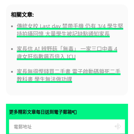
相關文章:
傳統女校 Last day 禁帶手機 仍有 3/4 學生堅
持拍攝回憶 大量學生被記缺點通知家長
家長信 AI 辨野菇「無毒」 一家三口中毒 4
歲女肝指數飆百倍入 ICU
家長無得慳錢買二手書 電子啟動碼鎖死二手
教科書 學生無法做功課
📮
更多精彩文章每日送到電子郵箱