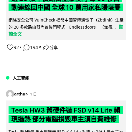
動連線回中國 全球 10 萬用家私隱堪憂
網絡安全公司 VulnCheck 揭發中國智博通電子（Zbtlink）生產
閱
的 20 多款路由器內置後門程式「Endlessdoors」（無盡...
讀全文
927
194
分享
↗
人工智能
arthur
1 日
Tesla HW3 舊硬件裝 FSD v14 Lite 頻
現過熱 部分電腦損毀車主須自費維修
Tesla 向 HW3 舊車款推送 FSD v14 Lite 系統，引發大量車主反