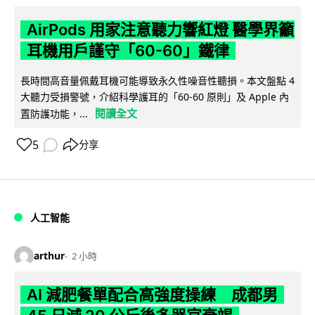
AirPods 用家注意聽力響紅燈 醫學界籲
耳機用戶謹守「60-60」鐵律
長時間高音量佩戴耳機可能導致永久性噪音性聽損。本文盤點 4
大聽力受損警號，介紹科學護耳的「60-60 原則」及 Apple 內
閱讀全文
置防護功能，...
5
分享
人工智能
arthur
2 小時
AI 減肥餐單配合高強度操練 成都男