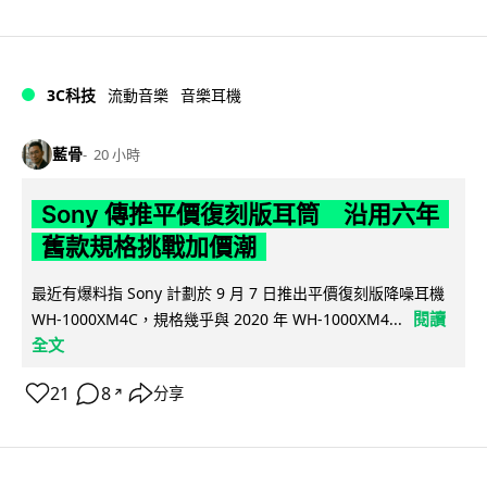
3C科技
流動音樂
音樂耳機
藍骨
20 小時
Sony 傳推平價復刻版耳筒 沿用六年
舊款規格挑戰加價潮
最近有爆料指 Sony 計劃於 9 月 7 日推出平價復刻版降噪耳機
閱讀
WH-1000XM4C，規格幾乎與 2020 年 WH-1000XM4...
全文
21
8
分享
↗