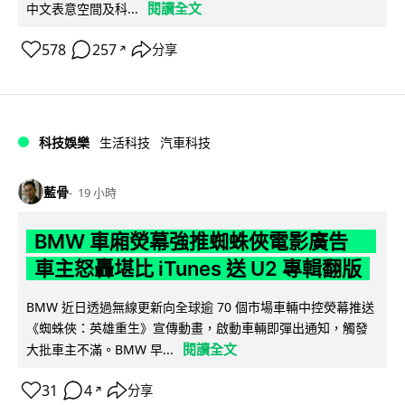
閱讀全文
中文表意空間及科...
578
257
分享
↗
科技娛樂
生活科技
汽車科技
藍骨
19 小時
BMW 車廂熒幕強推蜘蛛俠電影廣告
車主怒轟堪比 iTunes 送 U2 專輯翻版
BMW 近日透過無線更新向全球逾 70 個市場車輛中控熒幕推送
《蜘蛛俠：英雄重生》宣傳動畫，啟動車輛即彈出通知，觸發
閱讀全文
大批車主不滿。BMW 早...
31
4
分享
↗