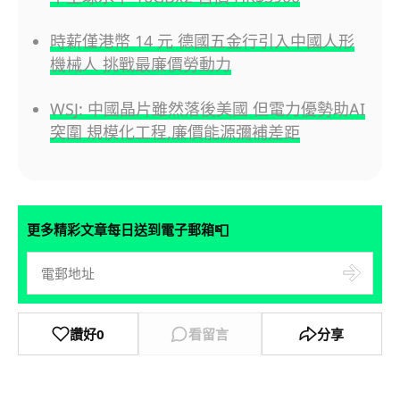
時薪僅港幣 14 元 德國五金行引入中國人形
機械人 挑戰最廉價勞動力
WSJ: 中國晶片雖然落後美國 但電力優勢助AI
突圍 規模化工程,廉價能源彌補差距
📮
更多精彩文章每日送到電子郵箱
讚好
0
看留言
分享