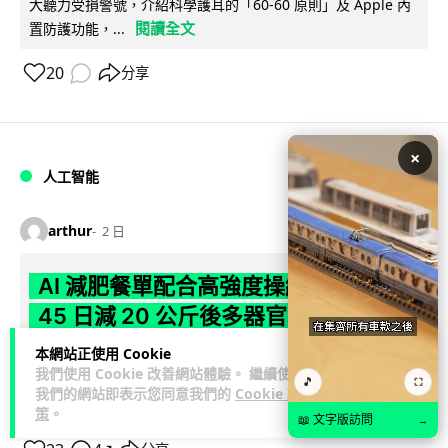
大聽力受損警號，介紹科學護耳的「60-60 原則」及 Apple 內
閱讀全文
置防護功能，...
20
分享
×
人工智能
arthur
2 日
AI 減肥餐單配合高強度操練 成都男
45 日減 20 公斤後多器官衰竭
本網站正使用 Cookie
成都一名男子跟隨 AI 制訂高強度減脂計劃，45 日內減去約 20
我們使用 Cookie 改善網站體驗。 繼續使用
公斤後昏迷送院。醫生診斷他患上尿源性膿毒症、膿毒性休克
🎵
⛶
我們的網站即表示您同意我們的
Cookie 政
閱讀全文
及多器官功能障礙。...
策
。
📖 文字版訪問
→