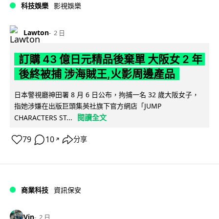
科技娛樂
影視娛樂
Lawton
2 日
訂購 43 億日元精品後棄單 大阪女 2 年
後終被捕 涉海賊王,火影周邊產品
日本警視廳神田署 8 月 6 日公布，拘捕一名 32 歲大阪女子，
指她涉嫌在出版巨頭集英社旗下官方網店「JUMP
閱讀全文
CHARACTERS ST...
79
10
分享
↗
商業科技
資訊保安
Vin
2 日