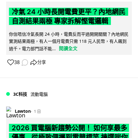
冷氣 24 小時長開電費更平？內地網民
自測結果兩極 專家拆解慳電邏輯
你信唔信冷氣長開 24 小時，電費反而平過開開關關？內地網民
實測結果兩極，有人一個月電費只需 118 元人民幣，有人飆到
閱讀全文
過千。電力部門話不能...
38
分享
3C科技
流動電腦
Lawton
1 日
2026 買電腦新趨勢公開！ 如何享最多
優惠 從極致便攜到電競標竿 揀選啱你