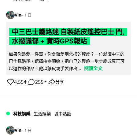
Vin
1 日
中三巴士鐵路迷 自製紙皮遙控巴士 門,
水撥識郁 + 實時GPS報站
如果你熱愛一件事，你會熱愛到怎樣的程度？一位就讀中三的
巴士鐵路迷，選擇由零開始，把自己的興趣一步步變成真正可
閱讀全文
以運作的作品。他以紙皮親手製作出...
4,554
255
分享
↗
科技娛樂
生活娛樂
城中熱話
Vin
1 日