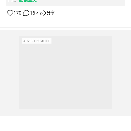
170
16
分享
↗
ADVERTISEMENT