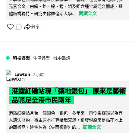
元素合金，由鐵、鉻、鎳、錳、鉬及鋁六種金屬混合而成，晶
閱讀全文
體結構獨特。研究由佛羅倫斯大學...
分享
科技娛樂
生活娛樂
城中熱話
Lawton
2 小時
港鐵紅磡站現「黐地銀包」 原來是藝術
品呃足全港市民兩年
港鐵紅磡站月台一個銀色「銀包」多年來一再令乘客誤以為有
人遺失財物，事主原本打算拾起交還，卻發現原來是黏在地上
閱讀全文
的藝術品。這件名為《失而復得》的...