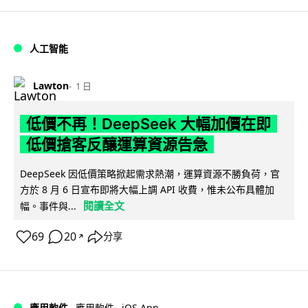
人工智能
Lawton
1 日
低價不再！DeepSeek 大幅加價在即
低價搶客反釀運算資源告急
DeepSeek 因低價策略掀起需求熱潮，運算資源不勝負荷，官
方於 8 月 6 日宣布即將大幅上調 API 收費，惟未公布具體加
閱讀全文
幅。事件與...
69
20
分享
↗
iOS App
應用軟件
應用軟件