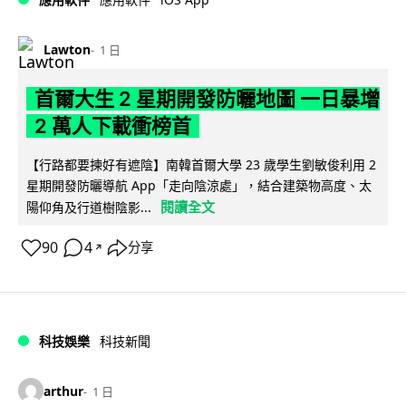
Lawton
1 日
首爾大生 2 星期開發防曬地圖 一日暴增
2 萬人下載衝榜首
【行路都要揀好有遮陰】南韓首爾大學 23 歲學生劉敏俊利用 2
星期開發防曬導航 App「走向陰涼處」，結合建築物高度、太
閱讀全文
陽仰角及行道樹陰影...
90
4
分享
↗
科技娛樂
科技新聞
arthur
1 日