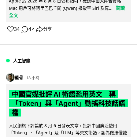
Apple 於 2026 年 8 月 8 日公布指引，確認中國大陸合資格
閱讀
Mac 用戶可將阿里巴巴千問 (Qwen) 接駁至 Siri 及寫...
全文
34
4
分享
↗
人工智能
藍骨
18 小時
中國官媒批評 AI 術語濫用英文 稱
「Token」與「Agent」動搖科技話語
權
人民網旗下評論於 8 月 6 日發表文章，批評中國廣泛使用
「Token」、「Agent」及「LLM」等英文術語，認為做法侵蝕