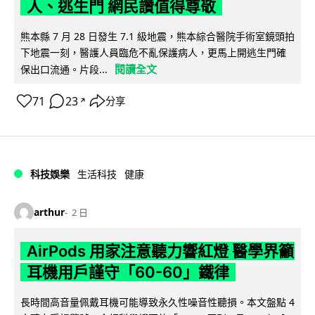
人、逃生門 網民讚值得尊敬
熊本縣 7 月 28 日發生 7.1 級地震，熊本綜合醫院手術室鏡頭拍
下地震一刻，醫護人員臨危不亂保護病人，更馬上開逃生門確
閱讀全文
保出口流通。片段...
71
23
分享
↗
科技娛樂
生活科技
健康
arthur
2 日
AirPods 用家注意聽力響紅燈 醫學界籲
耳機用戶謹守「60-60」鐵律
長時間高音量佩戴耳機可能導致永久性噪音性聽損。本文盤點 4