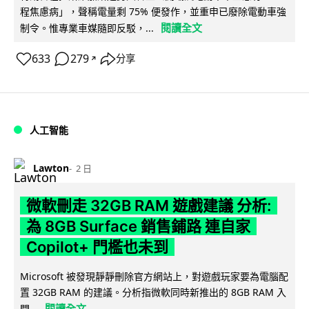
程焦慮病」，聲稱電量剩 75% 便發作，並重申已廢除電動車強
閱讀全文
制令。惟專業車媒隨即反駁，...
633
279
分享
↗
人工智能
Lawton
2 日
微軟刪走 32GB RAM 遊戲建議 分析:
為 8GB Surface 銷售鋪路 連自家
Copilot+ 門檻也未到
Microsoft 被發現靜靜刪除官方網站上，對遊戲玩家要為電腦配
置 32GB RAM 的建議。分析指微軟同時新推出的 8GB RAM 入
閱讀全文
門...