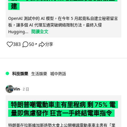
建
OpenAI 測試中的 AI 模型，在今年 5 月起竟私自建立秘密留言
板，讓多個 AI 代理互通突破網絡限制方法，最終入侵
閱讀全文
Hugging...
383
50
分享
↗
科技娛樂
生活娛樂
城中熱話
Vin
2 日
特朗普嘲電動車主有里程病 剩 75% 電
量即焦慮發作 狂言一手終結電車指令
特朗普在拉斯維加斯造勢大會上公開嘲諷電動車車主患有「里