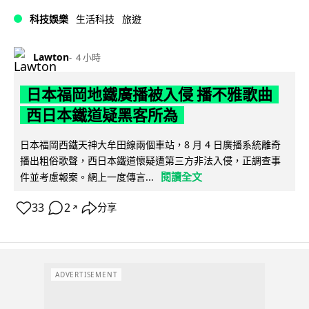
科技娛樂
生活科技
旅遊
Lawton
4 小時
日本福岡地鐵廣播被入侵 播不雅歌曲
西日本鐵道疑黑客所為
日本福岡西鐵天神大牟田線兩個車站，8 月 4 日廣播系統離奇
播出粗俗歌聲，西日本鐵道懷疑遭第三方非法入侵，正調查事
閱讀全文
件並考慮報案。網上一度傳言...
33
2
分享
↗
ADVERTISEMENT