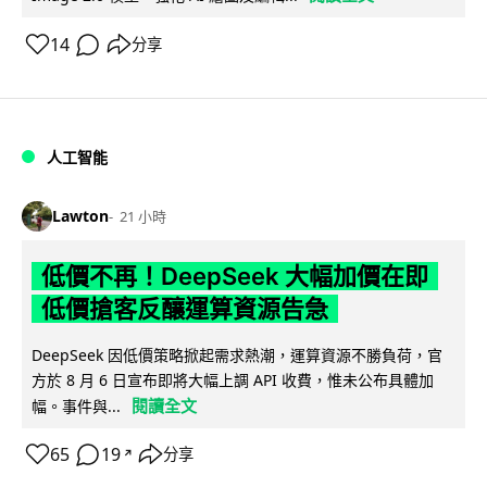
14
分享
人工智能
Lawton
21 小時
低價不再！DeepSeek 大幅加價在即
低價搶客反釀運算資源告急
DeepSeek 因低價策略掀起需求熱潮，運算資源不勝負荷，官
方於 8 月 6 日宣布即將大幅上調 API 收費，惟未公布具體加
閱讀全文
幅。事件與...
65
19
分享
↗