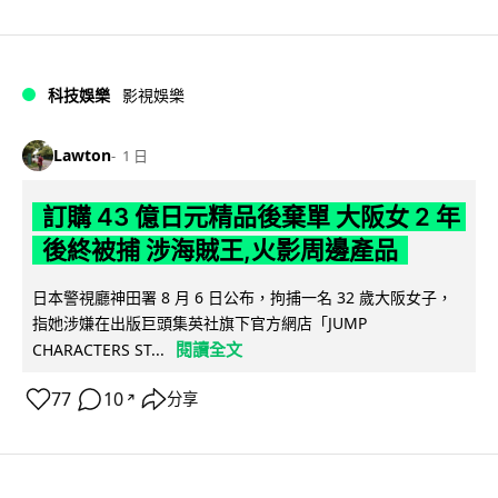
科技娛樂
影視娛樂
Lawton
1 日
訂購 43 億日元精品後棄單 大阪女 2 年
後終被捕 涉海賊王,火影周邊產品
日本警視廳神田署 8 月 6 日公布，拘捕一名 32 歲大阪女子，
指她涉嫌在出版巨頭集英社旗下官方網店「JUMP
閱讀全文
CHARACTERS ST...
77
10
分享
↗