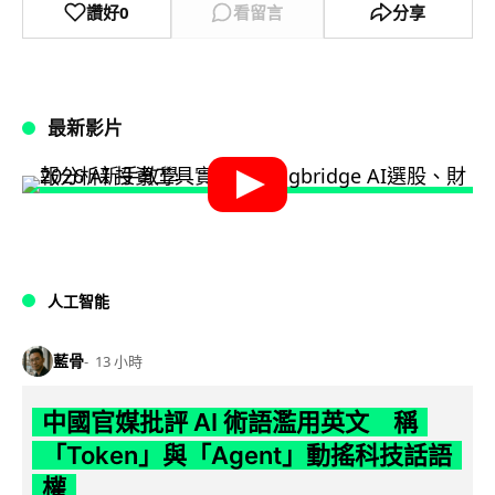
讚好
0
看留言
分享
最新影片
人工智能
藍骨
13 小時
中國官媒批評 AI 術語濫用英文 稱
「Token」與「Agent」動搖科技話語
權