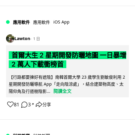
iOS App
應用軟件
應用軟件
Lawton
1 日
首爾大生 2 星期開發防曬地圖 一日暴增
2 萬人下載衝榜首
【行路都要揀好有遮陰】南韓首爾大學 23 歲學生劉敏俊利用 2
星期開發防曬導航 App「走向陰涼處」，結合建築物高度、太
閱讀全文
陽仰角及行道樹陰影...
81
3
分享
↗