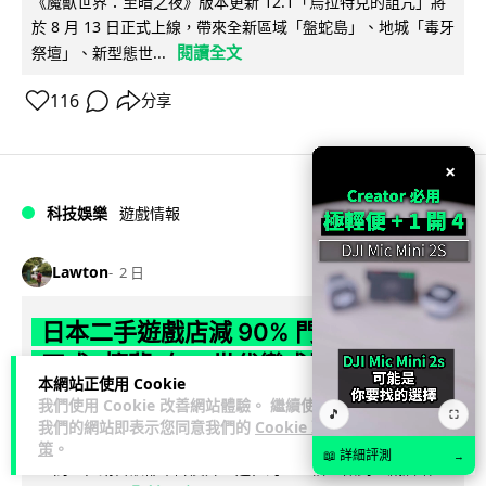
《魔獸世界：至暗之夜》版本更新 12.1「烏拉特克的詛咒」將
於 8 月 13 日正式上線，帶來全新區域「盤蛇島」、地城「毒牙
閱讀全文
祭壇」、新型態世...
116
分享
×
科技娛樂
遊戲情報
Lawton
2 日
日本二手遊戲店減 90% 門市 業績反增
四成 "懷舊"在 Z 世代變成最潮「新鮮
本網站正使用 Cookie
感」
我們使用 Cookie 改善網站體驗。 繼續使用
🎵
⛶
我們的網站即表示您同意我們的
Cookie 政
日本零售巨頭 GEO 將懷舊遊戲銷售門市從 1,000 間大幅減至
策
。
📖 詳細評測
→
99 間，但銷售額卻不降反升至過往的 1.4 倍。做到「減店增