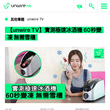
WWDC 2026
GenAI 與雲端科技專區
ERP 與商業 AI
【unwire TV】實測極速冰酒機 60秒變凍 無需雪櫃
unwire TV
其他專題
【unwire TV】實測極速冰酒機 60秒變
凍 無需雪櫃
作者
發佈日期
閱讀時間