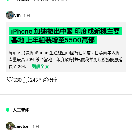
Vin
1 日
iPhone 加速撤出中國 印度成新機主要
基地 上年組裝增至5500萬部
Apple 加速將 iPhone 生產線由中國轉往印度，目標兩年內將
產量最高 50% 移至當地。印度政府推出關稅豁免及稅務優惠延
閱讀全文
長至 204...
530
245
分享
↗
人工智能
Lawton
1 日