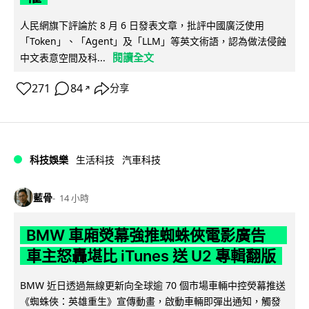
人民網旗下評論於 8 月 6 日發表文章，批評中國廣泛使用
「Token」、「Agent」及「LLM」等英文術語，認為做法侵蝕
閱讀全文
中文表意空間及科...
271
84
分享
↗
科技娛樂
生活科技
汽車科技
藍骨
14 小時
BMW 車廂熒幕強推蜘蛛俠電影廣告
車主怒轟堪比 iTunes 送 U2 專輯翻版
BMW 近日透過無線更新向全球逾 70 個市場車輛中控熒幕推送
《蜘蛛俠：英雄重生》宣傳動畫，啟動車輛即彈出通知，觸發