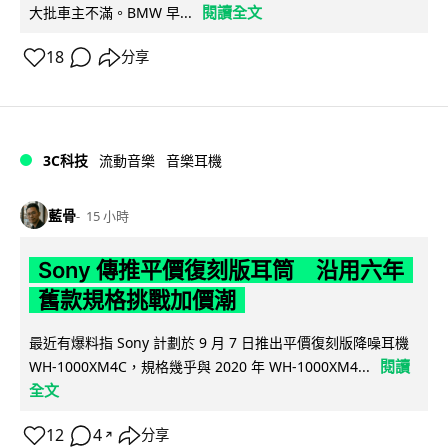
閱讀全文
大批車主不滿。BMW 早...
18
分享
3C科技
流動音樂
音樂耳機
藍骨
15 小時
Sony 傳推平價復刻版耳筒 沿用六年
舊款規格挑戰加價潮
最近有爆料指 Sony 計劃於 9 月 7 日推出平價復刻版降噪耳機
閱讀
WH-1000XM4C，規格幾乎與 2020 年 WH-1000XM4...
全文
12
4
分享
↗