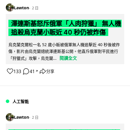
Lawton
2 日
澤連斯基怒斥俄軍「人肉狩獵」 無人機
追殺烏克蘭小販近 40 秒仍被炸傷
烏克蘭克爾松一名 52 歲小販被俄軍無人機追擊近 40 秒後被炸
傷，影片由烏克蘭總統澤連斯基公開。他直斥俄軍對平民進行
閱讀全文
「狩獵式」攻擊，烏克蘭...
133
41
分享
↗
人工智能
Lawton
2 日