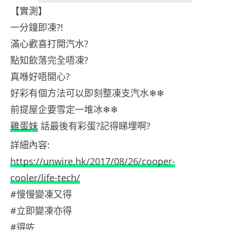
【實測】
一分鐘即凍?!
滿心歡喜打開汽水?
點知飲落完全唔凍?
真喺好唔開心?
好彩有個方法可以即刻整凍支汽水❄❄
前提屋企要雪定一堆冰❄❄
雞蛋妹
話最後有彩蛋?記得睇埋啊?
詳細內容:
https://unwire.hk/2017/08/26/cooper-
cooler/life-tech/
#慢慢變凍又得
#立即變凍亦得
#得咗