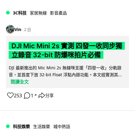
3C科技
家居無線
影音產品
Vin
2 日
DJI Mic Mini 2s 實測 四發一收同步獨
立錄音 32-bit 防爆咪拍片必備
DJI 最新推出的 Mic Mini 2s 無線咪支援「四發一收」分軌錄
音，並首度下放 32-bit Float 浮點內錄功能。本文經實測其...
閱讀全文
253
1
分享
↗
科技娛樂
生活娛樂
城中熱話