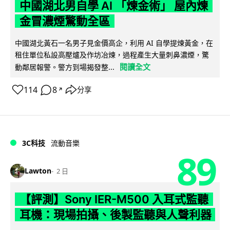
中國湖北男自學 AI 「煉金術」 屋內煉
金冒濃煙驚動全區
中國湖北黃石一名男子見金價高企，利用 AI 自學提煉黃金，在
租住單位私設高壓爐及作坊冶煉，過程產生大量刺鼻濃煙，驚
閱讀全文
動鄰居報警。警方到場揭發整...
114
8
分享
↗
3C科技
流動音樂
89
Lawton
2 日
【評測】Sony IER-M500 入耳式監聽
耳機：現場拍攝、後製監聽與人聲利器