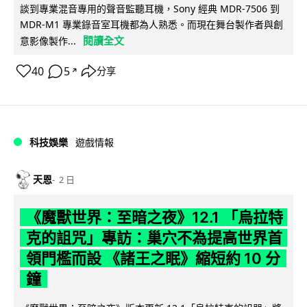
談到專業混音專用的聲音監聽耳機，Sony 經典 MDR-7506 到
MDR-M1 專業錄音室耳機都為人熟悉。而現在舞台製作者與創
閱讀全文
意影像製作...
40
5
分享
↗
科技娛樂
遊戲情報
天恩
2 日
《魔獸世界：至暗之夜》12.1 「烏拉特
克的詛咒」專訪：巢穴不為提高世界首
領門檻而設 《諸王之眠》縮短約 10 分
鐘