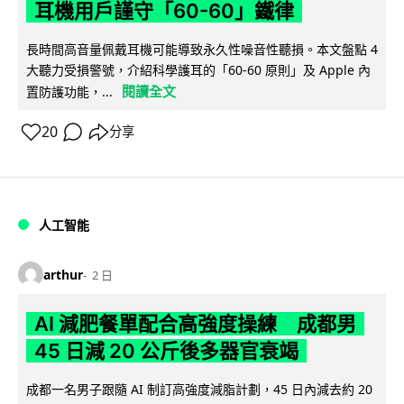
耳機用戶謹守「60-60」鐵律
長時間高音量佩戴耳機可能導致永久性噪音性聽損。本文盤點 4
大聽力受損警號，介紹科學護耳的「60-60 原則」及 Apple 內
閱讀全文
置防護功能，...
20
分享
人工智能
arthur
2 日
AI 減肥餐單配合高強度操練 成都男
45 日減 20 公斤後多器官衰竭
成都一名男子跟隨 AI 制訂高強度減脂計劃，45 日內減去約 20