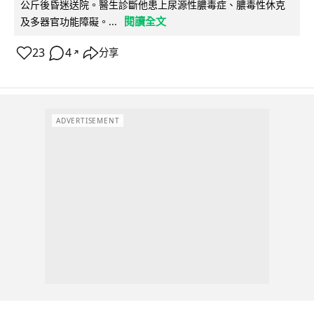
公斤後昏迷送院。醫生診斷他患上尿源性膿毒症、膿毒性休克
閱讀全文
及多器官功能障礙。...
23
4
分享
↗
ADVERTISEMENT