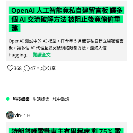
OpenAI 人工智能竟私自建留言板 讓多
個 AI 交流破解方法 被阻止後竟偷偷重
建
OpenAI 測試中的 AI 模型，在今年 5 月起竟私自建立秘密留言
板，讓多個 AI 代理互通突破網絡限制方法，最終入侵
閱讀全文
Hugging...
368
47
分享
↗
科技娛樂
生活娛樂
城中熱話
Vin
1 日
特朗普嘲電動車主有里程病 剩 75% 電