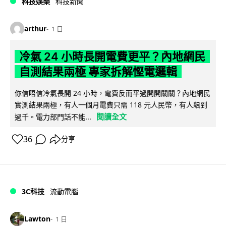
科技娛樂
科技新聞
arthur
1 日
冷氣 24 小時長開電費更平？內地網民
自測結果兩極 專家拆解慳電邏輯
你信唔信冷氣長開 24 小時，電費反而平過開開關關？內地網民
實測結果兩極，有人一個月電費只需 118 元人民幣，有人飆到
閱讀全文
過千。電力部門話不能...
36
分享
3C科技
流動電腦
Lawton
1 日