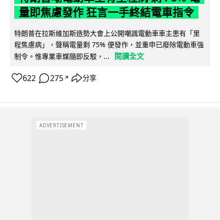
量即焦慮發作 狂言一手終結電車指令
特朗普在拉斯維加斯造勢大會上公開嘲諷電動車車主患有「里
程焦慮病」，聲稱電量剩 75% 便發作，並重申已廢除電動車強
閱讀全文
制令。惟專業車媒隨即反駁，...
622
275
分享
↗
ADVERTISEMENT