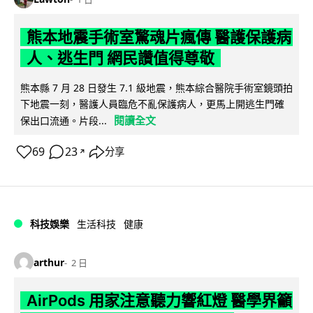
熊本地震手術室驚魂片瘋傳 醫護保護病
人、逃生門 網民讚值得尊敬
熊本縣 7 月 28 日發生 7.1 級地震，熊本綜合醫院手術室鏡頭拍
下地震一刻，醫護人員臨危不亂保護病人，更馬上開逃生門確
閱讀全文
保出口流通。片段...
69
23
分享
↗
科技娛樂
生活科技
健康
arthur
2 日
AirPods 用家注意聽力響紅燈 醫學界籲