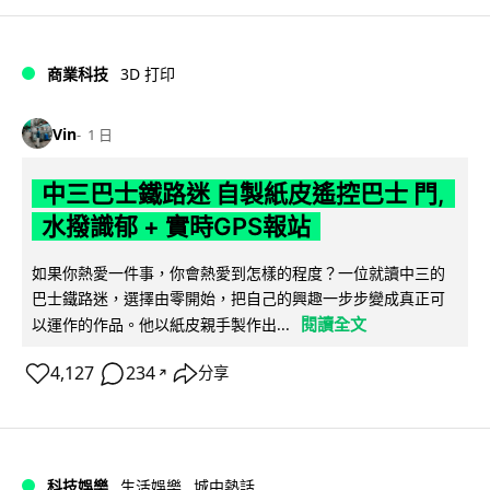
商業科技
3D 打印
Vin
1 日
中三巴士鐵路迷 自製紙皮遙控巴士 門,
水撥識郁 + 實時GPS報站
如果你熱愛一件事，你會熱愛到怎樣的程度？一位就讀中三的
巴士鐵路迷，選擇由零開始，把自己的興趣一步步變成真正可
閱讀全文
以運作的作品。他以紙皮親手製作出...
4,127
234
分享
↗
科技娛樂
生活娛樂
城中熱話