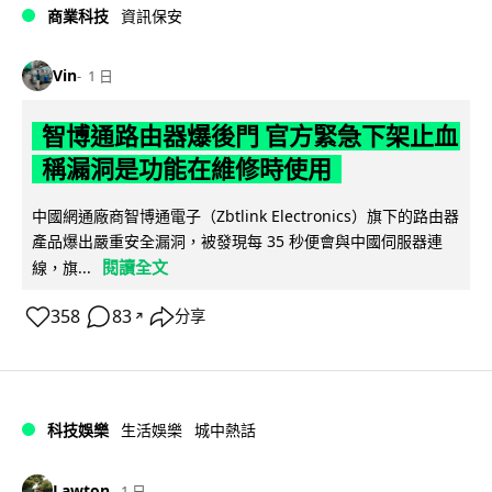
商業科技
資訊保安
Vin
1 日
智博通路由器爆後門 官方緊急下架止血
稱漏洞是功能在維修時使用
中國網通廠商智博通電子（Zbtlink Electronics）旗下的路由器
產品爆出嚴重安全漏洞，被發現每 35 秒便會與中國伺服器連
閱讀全文
線，旗...
358
83
分享
↗
科技娛樂
生活娛樂
城中熱話
Lawton
1 日