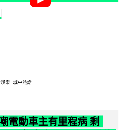
活娛樂
城中熱話
嘲電動車主有里程病 剩