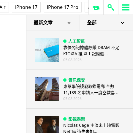
Air
iPhone 17
iPhone 17 Pro
AirPods Pro 3
Ap
最新文章
全部
人工智能
靠快閃記憶體紓緩 DRAM 不足
KIOXIA 推 XL1 記憶體...
05.08.2026
資訊保安
東華學院誤發取錄電郵 全數
11,139 名申請人一度空歡喜 ...
05.08.2026
影視娛樂
Nicolas Cage 主演未上映電影
Netflix 遺失未加...