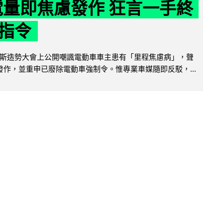
 電量即焦慮發作 狂言一手終
指令
斯造勢大會上公開嘲諷電動車車主患有「里程焦慮病」，聲
便發作，並重申已廢除電動車強制令。惟專業車媒隨即反駁，...