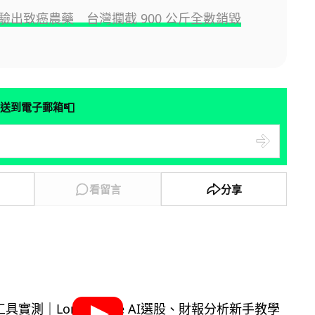
驗出致癌農藥 台灣攔截 900 公斤全數銷毀
📮
送到電子郵箱
看留言
分享