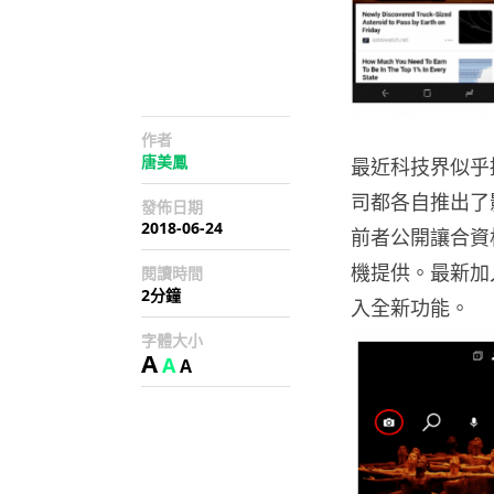
作者
唐美鳳
最近科技界似乎捲起
司都各自推出了影像搜
發佈日期
2018-06-24
前者公開讓合資格
機提供。最新加入戰
閱讀時間
2分鐘
入全新功能。
字體大小
A
A
A