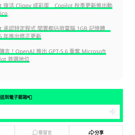
oft 復活 Clippy 成彩蛋 Copilot 秋季更新推出動
co
soft 承認特定程式 閒置都佔用電腦 1GB 記憶體
26 年推出修正更新
！OpenAI 推出 GPT-5.6 重奪 Microsoft
pilot 首選地位
📮
送到電子郵箱
看留言
分享