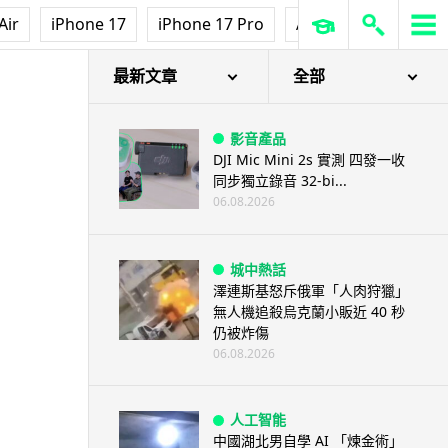
Air
iPhone 17
iPhone 17 Pro
AirPods Pro 3
Ap
最新文章
全部
影音產品
DJI Mic Mini 2s 實測 四發一收
同步獨立錄音 32-bi...
06.08.2026
城中熱話
澤連斯基怒斥俄軍「人肉狩獵」
無人機追殺烏克蘭小販近 40 秒
仍被炸傷
06.08.2026
人工智能
中國湖北男自學 AI 「煉金術」