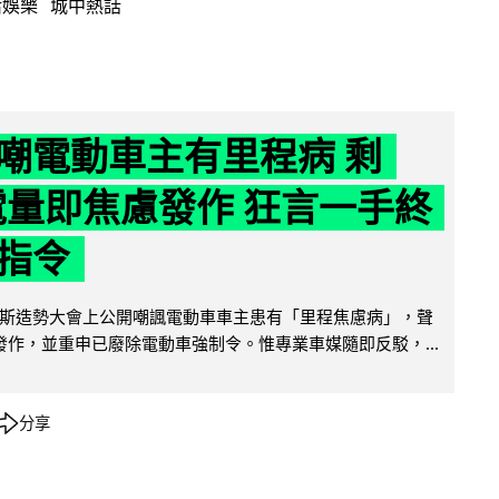
活娛樂
城中熱話
嘲電動車主有里程病 剩
 電量即焦慮發作 狂言一手終
指令
斯造勢大會上公開嘲諷電動車車主患有「里程焦慮病」，聲
便發作，並重申已廢除電動車強制令。惟專業車媒隨即反駁，...
分享