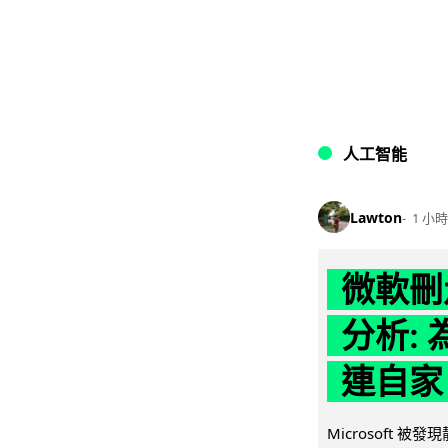
人工智能
Lawton
1 小時
微軟刪走
分析: 
連自家 
Microsoft 