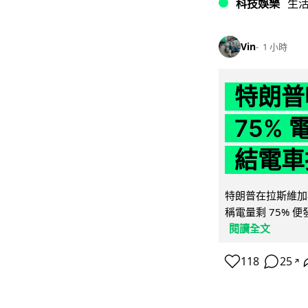
科技娛樂
生
Vin
1 小時
特朗普
75%
結電車
特朗普在拉斯維加
稱電量剩 75% 
閱讀全文
118
25
↗