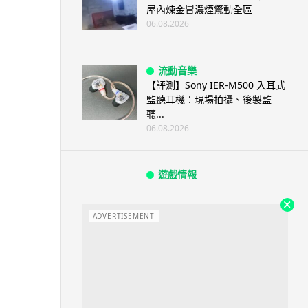
屋內煉金冒濃煙驚動全區
06.08.2026
流動音樂
【評測】Sony IER-M500 入耳式
監聽耳機：現場拍攝、後製監
聽...
06.08.2026
遊戲情報
《魔獸世界：至暗之夜》12.1
「烏拉特克的詛咒」專訪：巢穴
不為提高世...
ADVERTISEMENT
06.08.2026
遊戲情報
日本二手遊戲店減 90% 門市 業
績反增四成 “懷...