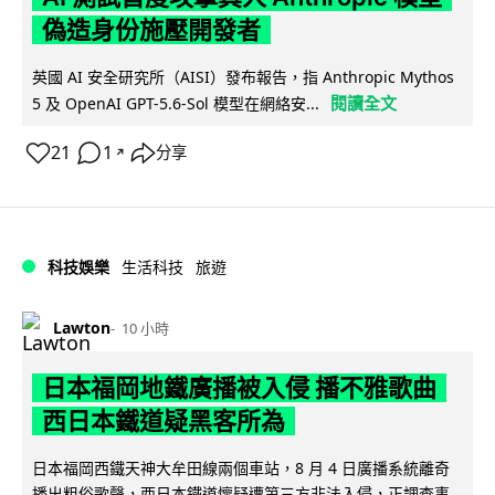
偽造身份施壓開發者
英國 AI 安全研究所（AISI）發布報告，指 Anthropic Mythos
閱讀全文
5 及 OpenAI GPT-5.6-Sol 模型在網絡安...
21
1
分享
↗
科技娛樂
生活科技
旅遊
Lawton
10 小時
日本福岡地鐵廣播被入侵 播不雅歌曲
西日本鐵道疑黑客所為
日本福岡西鐵天神大牟田線兩個車站，8 月 4 日廣播系統離奇
播出粗俗歌聲，西日本鐵道懷疑遭第三方非法入侵，正調查事