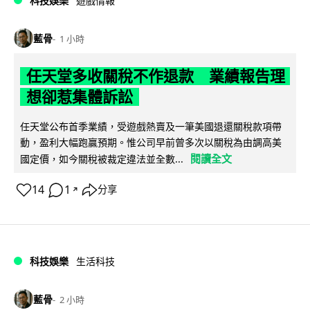
科技娛樂
遊戲情報
藍骨
1 小時
任天堂多收關稅不作退款 業績報告理
想卻惹集體訴訟
任天堂公布首季業績，受遊戲熱賣及一筆美國退還關稅款項帶
動，盈利大幅跑贏預期。惟公司早前曾多次以關稅為由調高美
閱讀全文
國定價，如今關稅被裁定違法並全數...
14
1
分享
↗
科技娛樂
生活科技
藍骨
2 小時