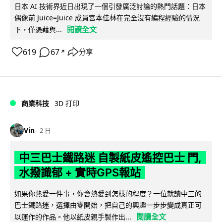
日本 AI 技術界近日出現了一個引發廣泛討論的熱門話題：日本
偶像前 Juice=Juice 成員宮本佳林在完全沒有編程經驗的情況
閱讀全文
下，僅憑藉與...
619
67
分享
↗
商業科技
3D 打印
Vin
2 日
中三巴士鐵路迷 自製紙皮遙控巴士 門,
水撥識郁 + 實時GPS報站
如果你熱愛一件事，你會熱愛到怎樣的程度？一位就讀中三的
巴士鐵路迷，選擇由零開始，把自己的興趣一步步變成真正可
閱讀全文
以運作的作品。他以紙皮親手製作出...