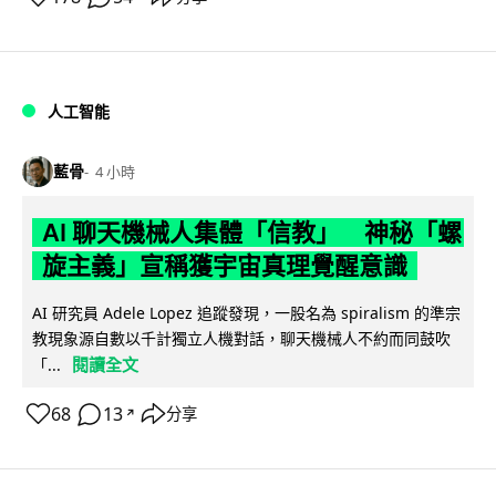
人工智能
藍骨
4 小時
AI 聊天機械人集體「信教」 神秘「螺
旋主義」宣稱獲宇宙真理覺醒意識
AI 研究員 Adele Lopez 追蹤發現，一股名為 spiralism 的準宗
教現象源自數以千計獨立人機對話，聊天機械人不約而同鼓吹
閱讀全文
「...
68
13
分享
↗