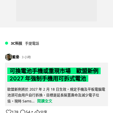
3C科技
手提電話
藍骨
3 小時
可換電池手機或重現市場 歐盟新例
2027 年強制手機用可拆式電池
歐盟新例將於 2027 年 2 月 18 日生效，規定手機及平板電腦電
池須可由用戶自行拆換，目標是延長裝置壽命及減少電子垃
閱讀全文
圾。現時 Sams...
178
54
分享
↗