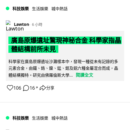
科技娛樂
生活娛樂
城中熱話
Lawton
6 小時
廣島原爆遺址驚現神秘合金 科學家指晶
體結構前所未見
科學家在廣島原爆遺址沙灘樣本中，發現一種從未有記錄的多
元素合金，由鐵、鉻、鎳、錳、鉬及鋁六種金屬混合而成，晶
閱讀全文
體結構獨特。研究由佛羅倫斯大學...
106
16
分享
↗
科技娛樂
生活娛樂
城中熱話