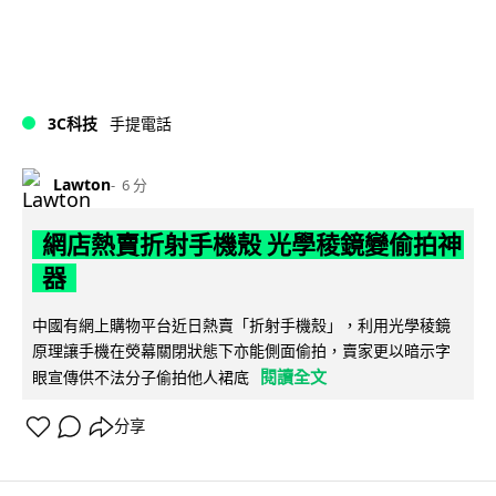
3C科技
手提電話
Lawton
6 分
網店熱賣折射手機殼 光學稜鏡變偷拍神
器
中國有網上購物平台近日熱賣「折射手機殼」，利用光學稜鏡
原理讓手機在熒幕關閉狀態下亦能側面偷拍，賣家更以暗示字
閱讀全文
眼宣傳供不法分子偷拍他人裙底
分享