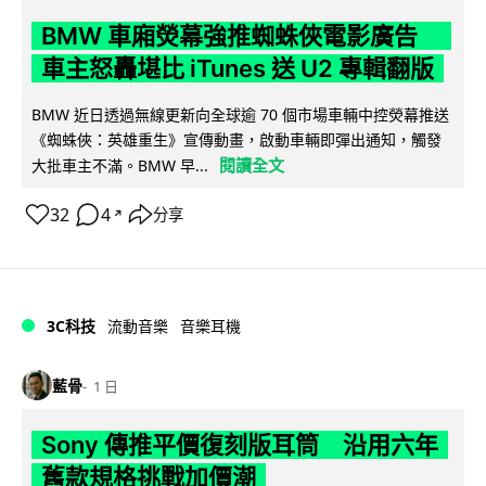
BMW 車廂熒幕強推蜘蛛俠電影廣告
車主怒轟堪比 iTunes 送 U2 專輯翻版
BMW 近日透過無線更新向全球逾 70 個市場車輛中控熒幕推送
《蜘蛛俠：英雄重生》宣傳動畫，啟動車輛即彈出通知，觸發
閱讀全文
大批車主不滿。BMW 早...
32
4
分享
↗
3C科技
流動音樂
音樂耳機
藍骨
1 日
Sony 傳推平價復刻版耳筒 沿用六年
舊款規格挑戰加價潮