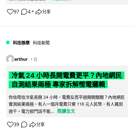
97
4
分享
↗
科技娛樂
科技新聞
arthur
1 日
冷氣 24 小時長開電費更平？內地網民
自測結果兩極 專家拆解慳電邏輯
你信唔信冷氣長開 24 小時，電費反而平過開開關關？內地網民
實測結果兩極，有人一個月電費只需 118 元人民幣，有人飆到
閱讀全文
過千。電力部門話不能...
39
分享