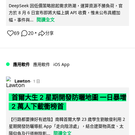
DeepSeek 因低價策略掀起需求熱潮，運算資源不勝負荷，官
方於 8 月 6 日宣布即將大幅上調 API 收費，惟未公布具體加
閱讀全文
幅。事件與...
69
20
分享
↗
iOS App
應用軟件
應用軟件
Lawton
1 日
首爾大生 2 星期開發防曬地圖 一日暴增
2 萬人下載衝榜首
【行路都要揀好有遮陰】南韓首爾大學 23 歲學生劉敏俊利用 2
星期開發防曬導航 App「走向陰涼處」，結合建築物高度、太
閱讀全文
陽仰角及行道樹陰影...