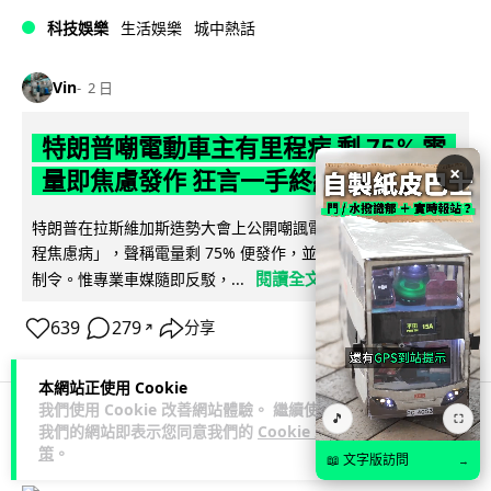
科技娛樂
生活娛樂
城中熱話
Vin
2 日
特朗普嘲電動車主有里程病 剩 75% 電
×
量即焦慮發作 狂言一手終結電車指令
特朗普在拉斯維加斯造勢大會上公開嘲諷電動車車主患有「里
程焦慮病」，聲稱電量剩 75% 便發作，並重申已廢除電動車強
閱讀全文
制令。惟專業車媒隨即反駁，...
639
279
分享
↗
本網站正使用 Cookie
我們使用 Cookie 改善網站體驗。 繼續使用
🎵
⛶
我們的網站即表示您同意我們的
Cookie 政
人工智能
策
。
📖 文字版訪問
→