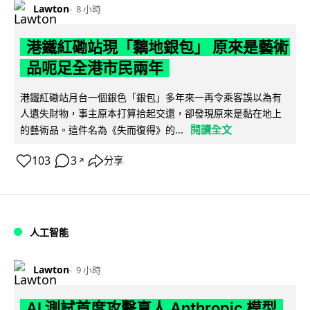
Lawton
8 小時
港鐵紅磡站現「黐地銀包」 原來是藝術
品呃足全港市民兩年
港鐵紅磡站月台一個銀色「銀包」多年來一再令乘客誤以為有
人遺失財物，事主原本打算拾起交還，卻發現原來是黏在地上
閱讀全文
的藝術品。這件名為《失而復得》的...
103
3
分享
↗
人工智能
Lawton
9 小時
AI 測試首度攻擊真人 Anthropic 模型