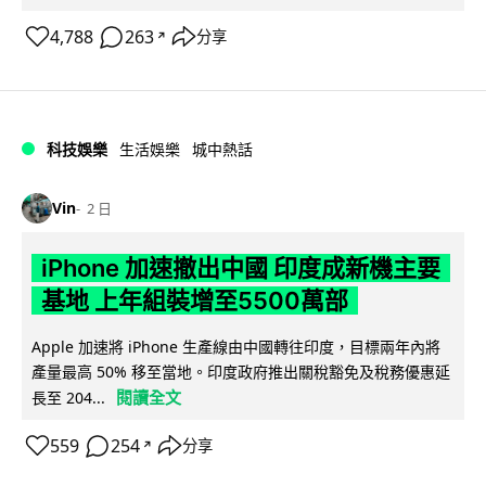
4,788
263
分享
↗
科技娛樂
生活娛樂
城中熱話
Vin
2 日
iPhone 加速撤出中國 印度成新機主要
基地 上年組裝增至5500萬部
Apple 加速將 iPhone 生產線由中國轉往印度，目標兩年內將
產量最高 50% 移至當地。印度政府推出關稅豁免及稅務優惠延
閱讀全文
長至 204...
559
254
分享
↗