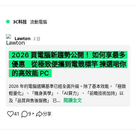
3C科技
流動電腦
Lawton
2 日
2026 買電腦新趨勢公開！ 如何享最多
優惠 從極致便攜到電競標竿 揀選啱你
的高效能 PC
2026 年的電腦選購基準已經全面升級。除了基本效能，「極致
輕量化」、「機身美學」、「AI算力」、「前瞻技術加持」以
閱讀全文
及「品質與售後服務」 已...
41
9
分享
↗