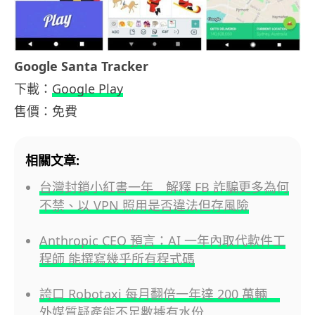
Google Santa Tracker
下載：
Google Play
售價：免費
相關文章:
台灣封鎖小紅書一年 解釋 FB 詐騙更多為何
不禁、以 VPN 照用是否違法但存風險
Anthropic CEO 預言：AI 一年內取代軟件工
程師 能撰寫幾乎所有程式碼
誇口 Robotaxi 每月翻倍一年達 200 萬輛
外媒質疑產能不足數據有水份