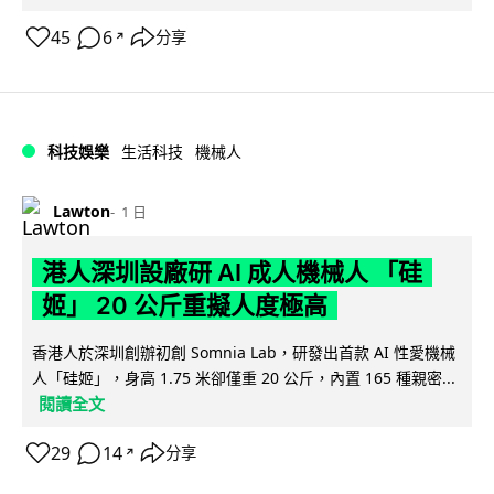
45
6
分享
↗
科技娛樂
生活科技
機械人
Lawton
1 日
港人深圳設廠研 AI 成人機械人 「硅
姬」 20 公斤重擬人度極高
香港人於深圳創辦初創 Somnia Lab，研發出首款 AI 性愛機械
人「硅姬」，身高 1.75 米卻僅重 20 公斤，內置 165 種親密...
閱讀全文
29
14
分享
↗