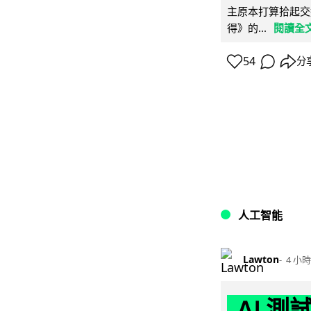
主原本打算拾起交
得》的...
閱讀全
54
分
人工智能
Lawton
4 小時
AI 測