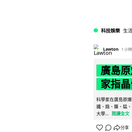
科技娛樂
生
Lawton
1 小時
廣島原
家指晶
科學家在廣島原爆
鐵、鉻、鎳、錳、
大學...
閱讀全文
分享