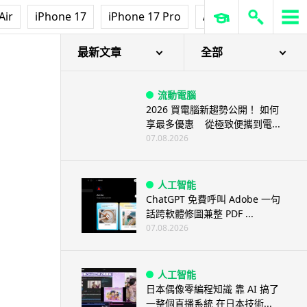
Air
iPhone 17
iPhone 17 Pro
AirPods Pro 3
Ap
最新文章
全部
流動電腦
2026 買電腦新趨勢公開！ 如何
享最多優惠 從極致便攜到電...
07.08.2026
人工智能
ChatGPT 免費呼叫 Adobe 一句
話跨軟體修圖兼整 PDF ...
07.08.2026
人工智能
日本偶像零編程知識 靠 AI 搞了
一整個直播系統 在日本技術...