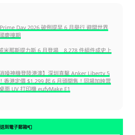
 Prime Day 2026 破例提早 6 月舉行 避開世界
國慶撞期
魔戒米那斯提力斯 6 月登場 8,278 件組件成史上
噪神機登陸港澳】深圳直擊 Anker Liberty 5
機！香港定價 $1,299 起 6 月頭開售！同場加映眾
 UV 打印機 eufyMake E1
📮
送到電子郵箱