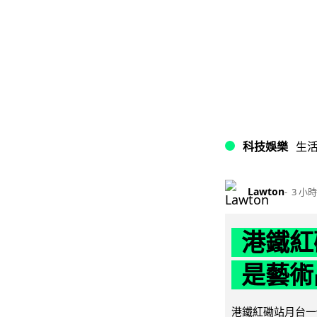
科技娛樂
生
Lawton
3 小時
港鐵紅
是藝術
港鐵紅磡站月台一