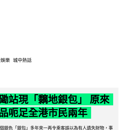
活娛樂
城中熱話
磡站現「黐地銀包」 原來
品呃足全港市民兩年
個銀色「銀包」多年來一再令乘客誤以為有人遺失財物，事