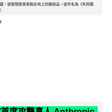
還，卻發現原來是黏在地上的藝術品。這件名為《失而復
文
享
試首度攻擊真人 Anthropic