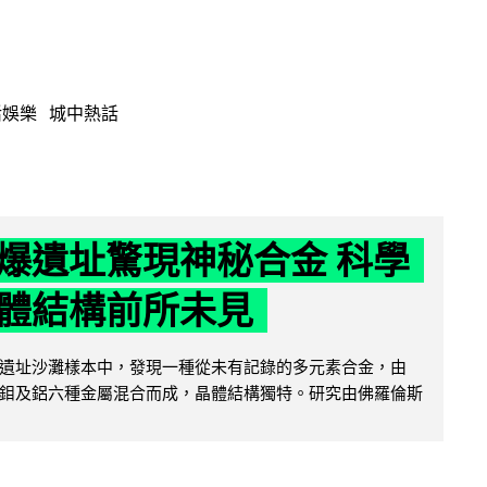
活娛樂
城中熱話
爆遺址驚現神秘合金 科學
體結構前所未見
遺址沙灘樣本中，發現一種從未有記錄的多元素合金，由
鉬及鋁六種金屬混合而成，晶體結構獨特。研究由佛羅倫斯