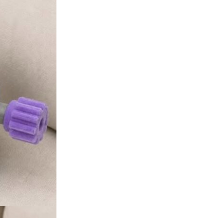
人工智能
華為科學家警告 NVIDIA 已近物
理極限 華為「韜定律」可繞過
摩...
06.08.2026
城中熱話
家長無得慳錢買二手書 電子啟動
碼鎖死二手教科書 學生無法做功
課
06.08.2026
遊戲情報
PlayStation 確認停產實體光碟
包裝印出重要通告 2...
06.08.2026
人工智能