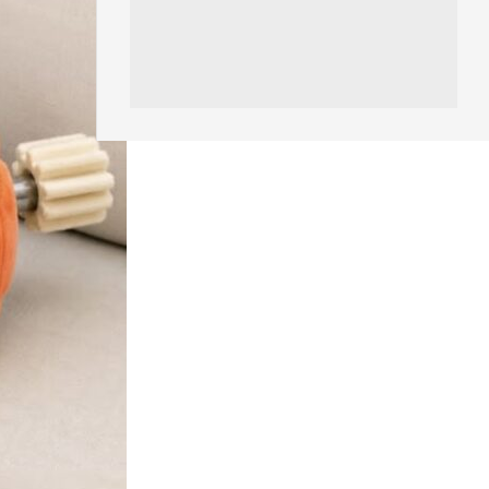
07.08.2026
影音產品
DJI Mic Mini 2s 實測 四發一收
同步獨立錄音 32-bi...
06.08.2026
城中熱話
澤連斯基怒斥俄軍「人肉狩獵」
無人機追殺烏克蘭小販近 40 秒
仍被炸傷
06.08.2026
人工智能
中國湖北男自學 AI 「煉金術」
屋內煉金冒濃煙驚動全區
06.08.2026