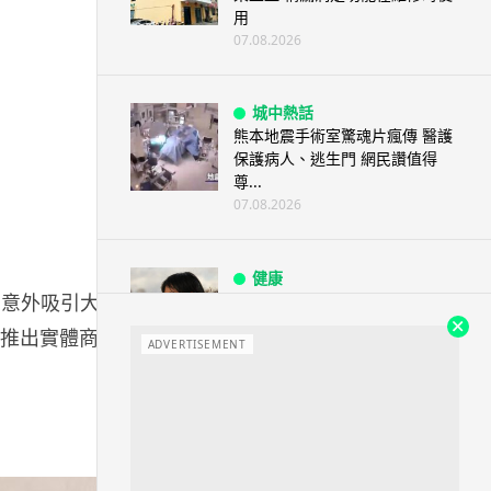
用
07.08.2026
城中熱話
熊本地震手術室驚魂片瘋傳 醫護
保護病人、逃生門 網民讚值得
尊...
07.08.2026
健康
，意外吸引大批
AirPods 用家注意聽力響紅燈 醫
學界籲耳機用戶謹守「60-60」...
慮推出實體商
ADVERTISEMENT
07.08.2026
人工智能
AI 減肥餐單配合高強度操練 成
都男 45 日減 20 公斤後多器官
衰...