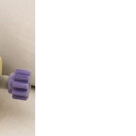
流動音樂
【評測】Sony IER-M500 入耳式
監聽耳機：現場拍攝、後製監
聽...
06.08.2026
遊戲情報
《魔獸世界：至暗之夜》12.1
「烏拉特克的詛咒」專訪：巢穴
不為提高世...
06.08.2026
遊戲情報
日本二手遊戲店減 90% 門市 業
績反增四成 “懷...
06.08.2026