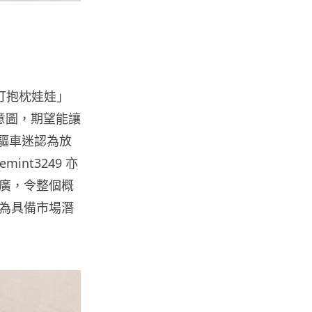
人工智能
Meta AI 模型測試期間入侵他家
公司 三大 AI 巨頭接連曝安全
漏...
06.08.2026
摩打抱枕娃娃」
意圖，期望能讓
科技新聞
四驅車迷認為放
Audi 最慳電量產車現身 A2 e-
tron 迷彩造型曝光 快充 2...
nt3249 亦
06.08.2026
廣，令整個概
為具備市場潛
城中熱話
法國 8 月 11 日出新例 未經同意
嚴禁 Cold Call 違規企...
06.08.2026