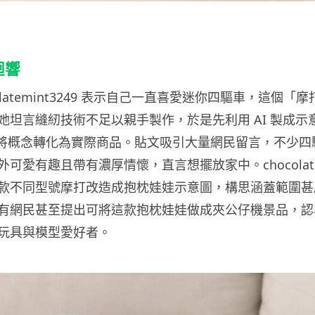
迴響
olatemint3249 表示自己一直喜愛迷你四驅車，這個「
她坦言縫紉技術不足以親手製作，於是先利用 AI 製成示
有機會將概念轉化為實際商品。貼文吸引大量網民留言，不少
可愛有趣且帶有濃厚情懷，直言想擺放家中。chocolatemi
款不同型號摩打改造成抱枕娃娃示意圖，構思涵蓋範圍甚
有網民甚至提出可將這款抱枕娃娃做成夾公仔機景品，認
玩具與模型愛好者。