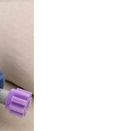
人工智能
港大工程學院研極簡架構晶片 搜
尋速度勝標準 CPU 1 億倍
06.08.2026
人工智能
靠快閃記憶體紓緩 DRAM 不足
KIOXIA 推 XL1 記憶體...
05.08.2026
資訊保安
東華學院誤發取錄電郵 全數
11,139 名申請人一度空歡喜 ...
05.08.2026