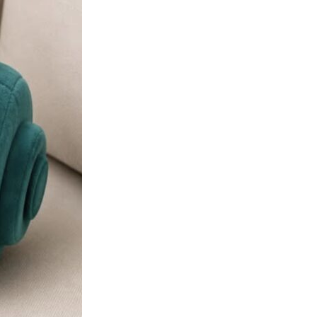
Samsung 展示 Galaxy AI 新方
向 未來手機毋須輸入文字...
06.08.2026
城中熱話
港夫婦澳門的士拾相機 據為己有
被的士 Cam 睇到 2 個月後再...
06.08.2026
家居無線
逾 20 款平價路由器爆後門 每 35
秒自動連線回中國 全球 10 ...
06.08.2026
人工智能
Tesla HW3 舊硬件裝 FSD v14
Lite 頻現過熱 部分...
06.08.2026