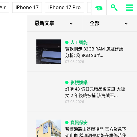
Air
iPhone 17
iPhone 17 Pro
AirPods Pro 3
Ap
最新文章
全部
人工智能
微軟刪走 32GB RAM 遊戲建議
分析: 為 8GB Surf...
07.08.2026
影視娛樂
訂購 43 億日元精品後棄單 大阪
女 2 年後終被捕 涉海賊王...
07.08.2026
資訊保安
智博通路由器爆後門 官方緊急下
架止血 稱漏洞是功能在維修時使