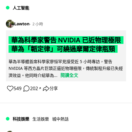
人工智能
Lawton
2 小時
華為科學家警告 NVIDIA 已近物理極限
華為「韜定律」可繞過摩爾定律瓶頸
華為半導體首席科學家廖恒罕見接受近 5 小時專訪，警告
NVIDIA 等西方晶片巨頭正逼近物理極限，傳統製程升級已失經
閱讀全文
濟效益。他同時介紹華為...
549
202
分享
↗
科技娛樂
生活娛樂
城中熱話