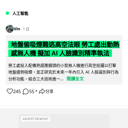
人工智能
Vin
1 日
地盤偷吸煙難逃高空法眼 勞工處出動熱
感無人機 擬加 AI 人臉識別精準執法
勞工處投入配備熱感應鏡頭的小型無人機進行高空巡邏以打擊
地盤違例吸煙，並正研究於未來一年內引入 AI 人臉識別與行為
閱讀全文
分析功能，結合三大技術進一...
245
55
分享
↗
ADVERTISEMENT