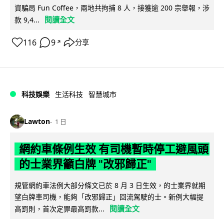
資騙局 Fun Coffee，兩地共拘捕 8 人，接獲逾 200 宗舉報，涉
閱讀全文
款 9,4...
116
9
分享
↗
科技娛樂
生活科技
智慧城市
Lawton
1 日
網約車條例生效 有司機暫時停工避風頭
的士業界籲白牌 "改邪歸正"
規管網約車法例大部分條文已於 8 月 3 日生效，的士業界就期
望白牌車司機，能夠「改邪歸正」回流駕駛的士。新例大幅提
閱讀全文
高罰則，首次定罪最高罰款...