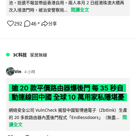
池，拾遺不報並帶返香港自用。兩人本月 2 日經港珠澳大橋再
閱讀全文
次入境澳門時，被治安警察局...
292
46
分享
↗
3C科技
家居無線
Vin
4 小時
逾 20 款平價路由器爆後門 每 35 秒自
動連線回中國 全球 10 萬用家私隱堪憂
網絡安全公司 VulnCheck 揭發中國智博通電子（Zbtlink）生產
閱
的 20 多款路由器內置後門程式「Endlessdoors」（無盡...
讀全文