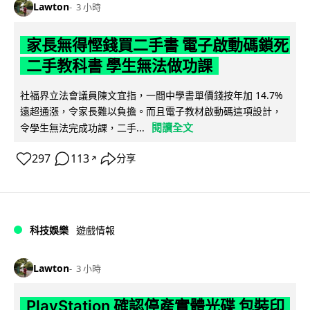
Lawton
3 小時
家長無得慳錢買二手書 電子啟動碼鎖死
二手教科書 學生無法做功課
社福界立法會議員陳文宜指，一間中學書單價錢按年加 14.7%
遠超通漲，令家長難以負擔。而且電子教材啟動碼這項設計，
閱讀全文
令學生無法完成功課，二手...
297
113
分享
↗
科技娛樂
遊戲情報
Lawton
3 小時
PlayStation 確認停產實體光碟 包裝印