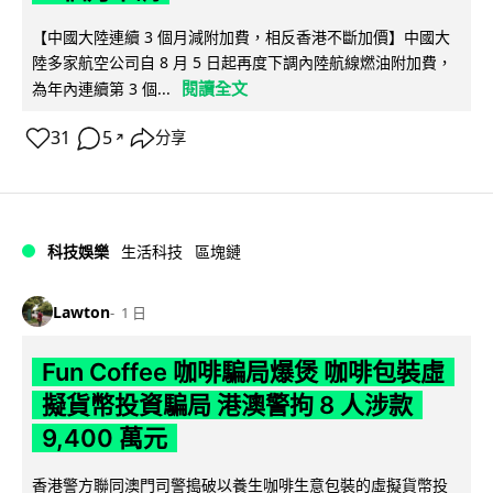
【中國大陸連續 3 個月減附加費，相反香港不斷加價】中國大
陸多家航空公司自 8 月 5 日起再度下調內陸航線燃油附加費，
閱讀全文
為年內連續第 3 個...
31
5
分享
↗
科技娛樂
生活科技
區塊鏈
Lawton
1 日
Fun Coffee 咖啡騙局爆煲 咖啡包裝虛
擬貨幣投資騙局 港澳警拘 8 人涉款
9,400 萬元
香港警方聯同澳門司警搗破以養生咖啡生意包裝的虛擬貨幣投