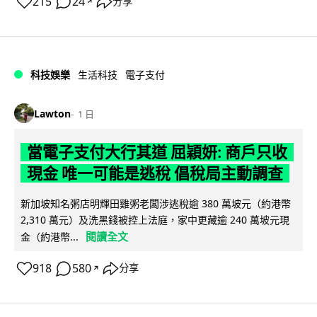
215
24
分享
↗
科技娛樂
生活科技
電子支付
Lawton
1 日
當電子支付大行其道 屈穎妍: 商戶只收
現金 唯一可能是逃稅 倡稅局主動調查
新加坡知名粥店明輝田雞粥老闆涉逃稅逾 380 萬坡元（約港幣
2,310 萬元）及洗黑錢被控上法庭，家中更藏逾 240 萬坡元現
閱讀全文
金（約港幣...
918
580
分享
↗