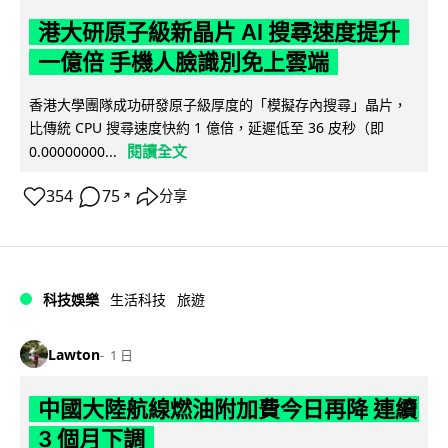
港大研原子級新晶片 AI 搜尋速度提升
一億倍 手機人臉識別免上雲端
香港大學團隊成功研發原子級厚度的「模擬存內搜尋」晶片，
比傳統 CPU 搜尋速度快約 1 億倍，延遲低至 36 皮秒（即
閱讀全文
0.00000000...
354
75
分享
↗
科技娛樂
生活科技
旅遊
Lawton
1 日
中國大陸航線燃油附加費今日再降 連續
3 個月下調