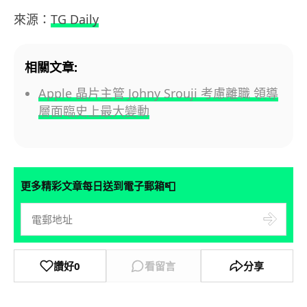
來源：
TG Daily
相關文章:
Apple 晶片主管 Johny Srouji 考慮離職 領導
層面臨史上最大變動
📮
更多精彩文章每日送到電子郵箱
讚好
0
看留言
分享