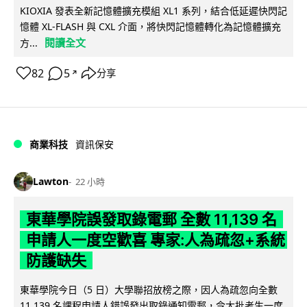
KIOXIA 發表全新記憶體擴充模組 XL1 系列，結合低延遲快閃記
憶體 XL-FLASH 與 CXL 介面，將快閃記憶體轉化為記憶體擴充
閱讀全文
方...
82
5
分享
↗
商業科技
資訊保安
Lawton
22 小時
東華學院誤發取錄電郵 全數 11,139 名
申請人一度空歡喜 專家:人為疏忽+系統
防護缺失
東華學院今日（5 日）大學聯招放榜之際，因人為疏忽向全數
11,139 名課程申請人錯誤發出取錄通知電郵，令大批考生一度