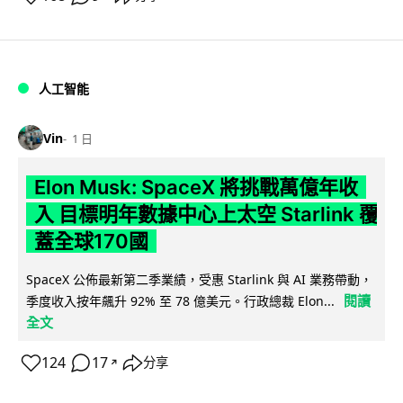
人工智能
Vin
1 日
Elon Musk: SpaceX 將挑戰萬億年收
入 目標明年數據中心上太空 Starlink 覆
蓋全球170國
SpaceX 公佈最新第二季業績，受惠 Starlink 與 AI 業務帶動，
閱讀
季度收入按年飆升 92% 至 78 億美元。行政總裁 Elon...
全文
124
17
分享
↗