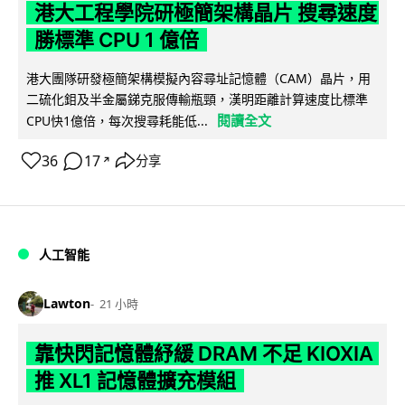
港大工程學院研極簡架構晶片 搜尋速度
勝標準 CPU 1 億倍
港大團隊研發極簡架構模擬內容尋址記憶體（CAM）晶片，用
二硫化鉬及半金屬銻克服傳輸瓶頸，漢明距離計算速度比標準
閱讀全文
CPU快1億倍，每次搜尋耗能低...
36
17
分享
↗
人工智能
Lawton
21 小時
靠快閃記憶體紓緩 DRAM 不足 KIOXIA
推 XL1 記憶體擴充模組