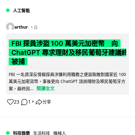
人工智能
arthur
1 日
FBI 探員涉盜 100 萬美元加密幣 向
ChatGPT 尋求理財及移民葡萄牙建議終
被捕
FBI 一名資深反情報探員涉嫌利用職務之便盜取敵對國家近 100
萬美元加密貨幣，事後更向 ChatGPT 諮詢理財及移民葡萄牙方
閱讀全文
案，最終因...
23
1
分享
↗
科技娛樂
生活科技
機械人