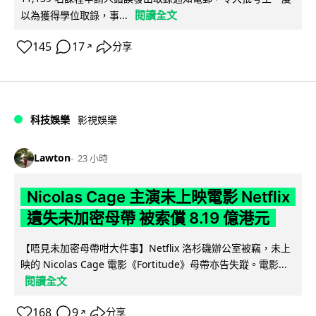
閱讀全文
以為獲得學位取錄，事...
145
17
分享
↗
科技娛樂
影視娛樂
Lawton
23 小時
Nicolas Cage 主演未上映電影 Netflix
遺失未加密母帶 被索償 8.19 億港元
【唔見未加密母帶咁大件事】Netflix 洛杉磯辦公室被竊，未上
映的 Nicolas Cage 電影《Fortitude》母帶亦告失蹤。電影...
閱讀全文
168
9
分享
↗