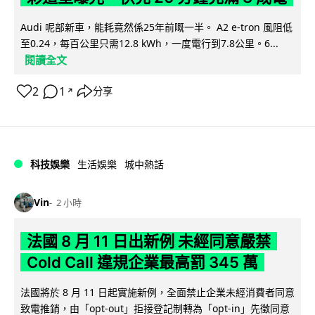
Audi 呢部新車，能耗竟然係25年前嘅一半。 A2 e-tron 風阻低
至0.24，每百公里只需12.8 kWh，一度電行到7.8公里。6...
閱讀全文
2
1
分享
↗
科技娛樂
生活娛樂
城中熱話
Vin
2 小時
法國 8 月 11 日出新例 未經同意嚴禁
Cold Call 違規企業最高罰 345 萬
法國將於 8 月 11 日起實施新例，全面禁止企業未經消費者同意
致電推銷，由「opt-out」拒接登記制轉為「opt-in」先徵同意