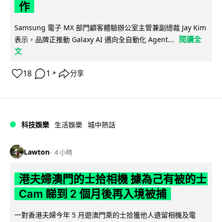
作
Samsung 電子 MX 部門顧客體驗辦公室主管兼副總裁 Jay Kim
閱讀全
表示，品牌正推動 Galaxy AI 邁向全自動化 Agent...
文
18
1
分享
↗
科技娛樂
生活娛樂
城中熱話
Lawton
4 小時
港夫婦澳門的士拾相機 據為己有被的士
Cam 睇到 2 個月後再入境被捕
一對香港夫婦今年 5 月遊澳門乘的士拾獲他人遺留相機及電