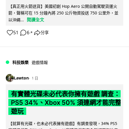
【真正用火箭送貨】美國初創 Hop Aero 公開自動駕駛貨運火
箭，聲稱可在 15 分鐘內將 250 公斤物資投送 750 公里外，並
閱讀全文
以沖繩...
51
6
分享
↗
科技娛樂
遊戲情報
Lawton
1 日
有實體光碟未必代表你擁有遊戲 調查：
PS5 34%、Xbox 50% 須連網才能完整
遊玩
【就算有光碟，也未必代表擁有遊戲】有調查發現，34% PS5