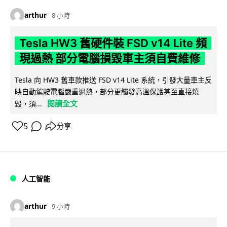
arthur
8 小時
Tesla HW3 舊硬件裝 FSD v14 Lite 頻
現過熱 部分電腦損毀車主須自費維修
Tesla 向 HW3 舊車款推送 FSD v14 Lite 系統，引發大量車主反
映自動駕駛電腦嚴重過熱，部分更觸發高溫保護甚至直接燒
閱讀全文
毀，須...
5
分享
人工智能
arthur
9 小時