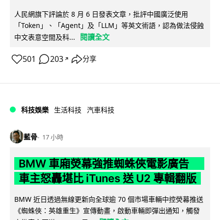
人民網旗下評論於 8 月 6 日發表文章，批評中國廣泛使用
「Token」、「Agent」及「LLM」等英文術語，認為做法侵蝕
閱讀全文
中文表意空間及科...
501
203
分享
↗
科技娛樂
生活科技
汽車科技
藍骨
17 小時
BMW 車廂熒幕強推蜘蛛俠電影廣告
車主怒轟堪比 iTunes 送 U2 專輯翻版
BMW 近日透過無線更新向全球逾 70 個市場車輛中控熒幕推送
《蜘蛛俠：英雄重生》宣傳動畫，啟動車輛即彈出通知，觸發