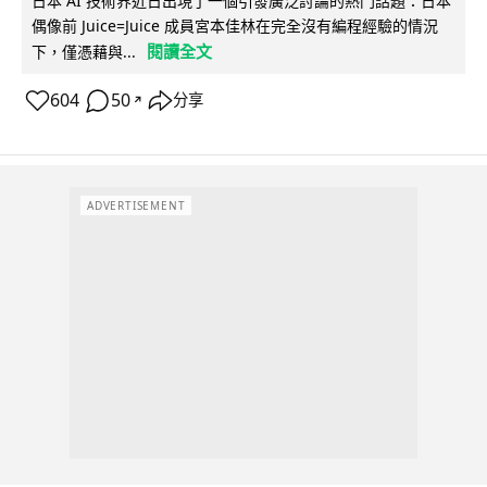
日本 AI 技術界近日出現了一個引發廣泛討論的熱門話題：日本
偶像前 Juice=Juice 成員宮本佳林在完全沒有編程經驗的情況
閱讀全文
下，僅憑藉與...
604
50
分享
↗
ADVERTISEMENT