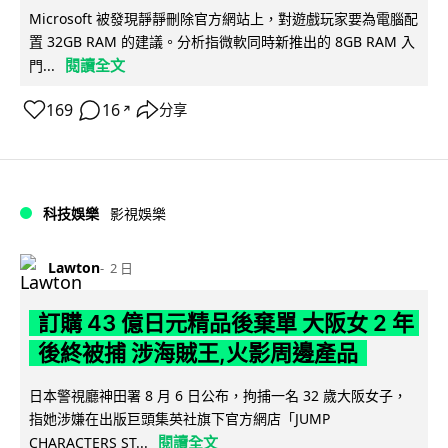
Microsoft 被發現靜靜刪除官方網站上，對遊戲玩家要為電腦配
置 32GB RAM 的建議。分析指微軟同時新推出的 8GB RAM 入
閱讀全文
門...
169
16
分享
↗
科技娛樂
影視娛樂
Lawton
2 日
訂購 43 億日元精品後棄單 大阪女 2 年
後終被捕 涉海賊王,火影周邊產品
日本警視廳神田署 8 月 6 日公布，拘捕一名 32 歲大阪女子，
指她涉嫌在出版巨頭集英社旗下官方網店「JUMP
閱讀全文
CHARACTERS ST...