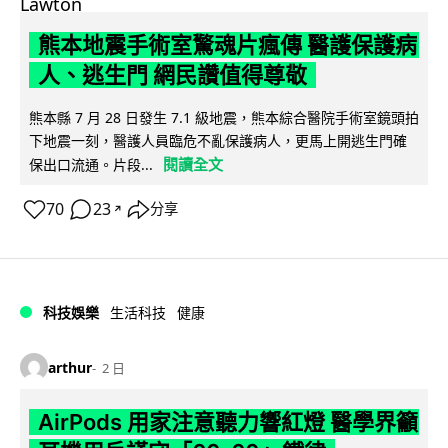
熊本地震手術室驚魂片瘋傳 醫護保護病
人、逃生門 網民讚值得尊敬
熊本縣 7 月 28 日發生 7.1 級地震，熊本綜合醫院手術室鏡頭拍
下地震一刻，醫護人員臨危不亂保護病人，更馬上開逃生門確
閱讀全文
保出口流通。片段...
70
23
分享
↗
科技娛樂
生活科技
健康
arthur
2 日
AirPods 用家注意聽力響紅燈 醫學界籲