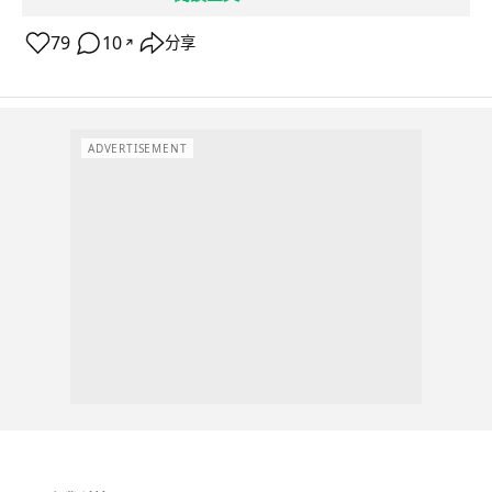
79
10
分享
↗
ADVERTISEMENT