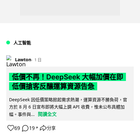
人工智能
Lawton
1 日
低價不再！DeepSeek 大幅加價在即
低價搶客反釀運算資源告急
DeepSeek 因低價策略掀起需求熱潮，運算資源不勝負荷，官
方於 8 月 6 日宣布即將大幅上調 API 收費，惟未公布具體加
閱讀全文
幅。事件與...
69
19
分享
↗