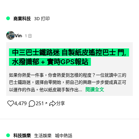
商業科技
3D 打印
Vin
1 日
中三巴士鐵路迷 自製紙皮遙控巴士 門,
水撥識郁 + 實時GPS報站
如果你熱愛一件事，你會熱愛到怎樣的程度？一位就讀中三的
巴士鐵路迷，選擇由零開始，把自己的興趣一步步變成真正可
閱讀全文
以運作的作品。他以紙皮親手製作出...
4,479
251
分享
↗
科技娛樂
生活娛樂
城中熱話