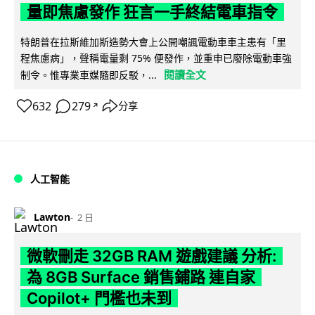
量即焦慮發作 狂言一手終結電車指令
特朗普在拉斯維加斯造勢大會上公開嘲諷電動車車主患有「里
程焦慮病」，聲稱電量剩 75% 便發作，並重申已廢除電動車強
閱讀全文
制令。惟專業車媒隨即反駁，...
632
279
分享
↗
人工智能
Lawton
2 日
微軟刪走 32GB RAM 遊戲建議 分析:
為 8GB Surface 銷售鋪路 連自家
Copilot+ 門檻也未到