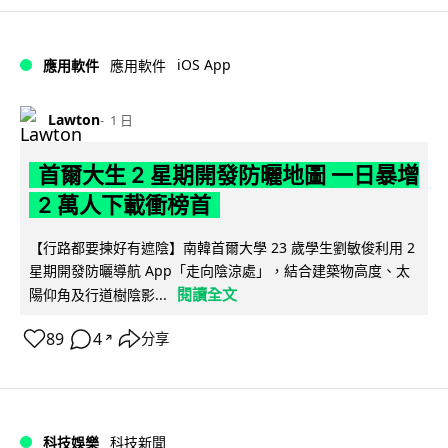
iOS App
應用軟件
應用軟件
Lawton
1 日
首爾大生 2 星期開發防曬地圖 一日暴增
2 萬人下載衝榜首
【行路都要揀好有遮陰】南韓首爾大學 23 歲學生劉敏俊利用 2
星期開發防曬導航 App「走向陰涼處」，結合建築物高度、太
閱讀全文
陽仰角及行道樹陰影...
89
4
分享
↗
科技娛樂
科技新聞