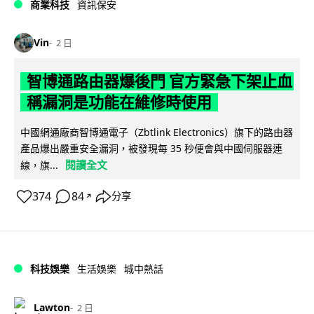
商業科技
資訊保安
Vin
2 日
智博通路由器爆後門 官方緊急下架止血
稱漏洞是功能在維修時使用
中國網通廠商智博通電子（Zbtlink Electronics）旗下的路由器
產品爆出嚴重安全漏洞，被發現每 35 秒便會與中國伺服器連
閱讀全文
線，旗...
374
84
分享
↗
科技娛樂
生活娛樂
城中熱話
Lawton
2 日