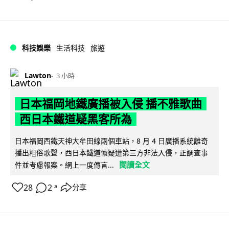
科技娛樂
生活科技
旅遊
Lawton
3 小時
日本福岡地鐵廣播被入侵 播不雅歌曲
西日本鐵道疑黑客所為
日本福岡西鐵天神大牟田線兩個車站，8 月 4 日廣播系統離奇
播出粗俗歌聲，西日本鐵道懷疑遭第三方非法入侵，正調查事
閱讀全文
件並考慮報案。網上一度傳言...
28
2
分享
↗