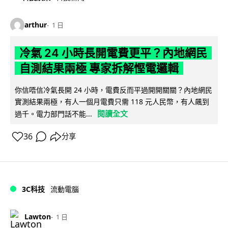
arthur
1 日
冷氣 24 小時長開電費更平？內地網民
自測結果兩極 專家拆解慳電邏輯
你信唔信冷氣長開 24 小時，電費反而平過開開關關？內地網民
實測結果兩極，有人一個月電費只需 118 元人民幣，有人飆到
閱讀全文
過千。電力部門話不能...
36
分享
3C科技
流動電腦
Lawton
1 日