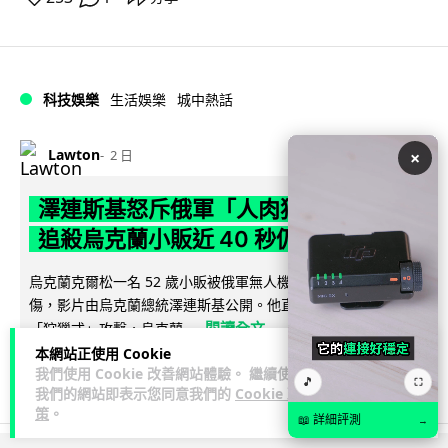
科技娛樂
生活娛樂
城中熱話
Lawton
2 日
×
澤連斯基怒斥俄軍「人肉狩獵」 無人機
追殺烏克蘭小販近 40 秒仍被炸傷
烏克蘭克爾松一名 52 歲小販被俄軍無人機追擊近 40 秒後被炸
傷，影片由烏克蘭總統澤連斯基公開。他直斥俄軍對平民進行
閱讀全文
「狩獵式」攻擊，烏克蘭...
本網站正使用 Cookie
138
41
分享
我們使用 Cookie 改善網站體驗。 繼續使用
↗
🎵
⛶
我們的網站即表示您同意我們的
Cookie 政
策
。
📖 詳細評測
→