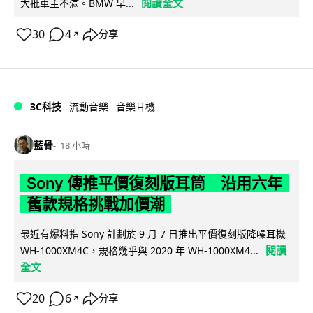
閱讀全文
大批車主不滿。BMW 早...
30
4
分享
↗
3C科技
流動音樂
音樂耳機
藍骨
18 小時
Sony 傳推平價復刻版耳筒 沿用六年
舊款規格挑戰加價潮
最近有爆料指 Sony 計劃於 9 月 7 日推出平價復刻版降噪耳機
閱讀
WH-1000XM4C，規格幾乎與 2020 年 WH-1000XM4...
全文
20
6
分享
↗