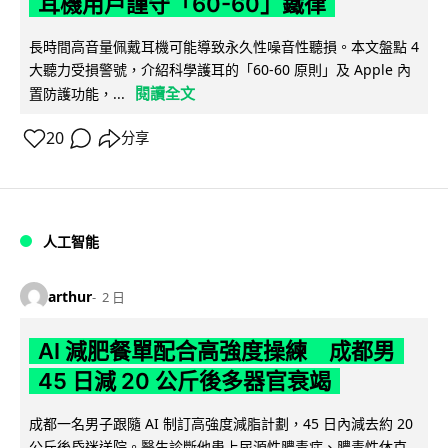
耳機用戶謹守「60-60」鐵律
長時間高音量佩戴耳機可能導致永久性噪音性聽損。本文盤點 4
大聽力受損警號，介紹科學護耳的「60-60 原則」及 Apple 內
閱讀全文
置防護功能，...
20
分享
人工智能
arthur
2 日
AI 減肥餐單配合高強度操練 成都男
45 日減 20 公斤後多器官衰竭
成都一名男子跟隨 AI 制訂高強度減脂計劃，45 日內減去約 20
公斤後昏迷送院。醫生診斷他患上尿源性膿毒症、膿毒性休克