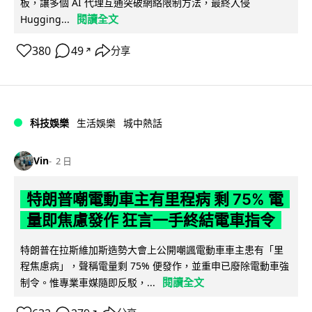
板，讓多個 AI 代理互通突破網絡限制方法，最終入侵
閱讀全文
Hugging...
380
49
分享
↗
科技娛樂
生活娛樂
城中熱話
Vin
2 日
特朗普嘲電動車主有里程病 剩 75% 電
量即焦慮發作 狂言一手終結電車指令
特朗普在拉斯維加斯造勢大會上公開嘲諷電動車車主患有「里
程焦慮病」，聲稱電量剩 75% 便發作，並重申已廢除電動車強
閱讀全文
制令。惟專業車媒隨即反駁，...