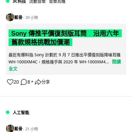
3C科技
流動音樂
音樂耳機
藍骨
20 小時
Sony 傳推平價復刻版耳筒 沿用六年
舊款規格挑戰加價潮
最近有爆料指 Sony 計劃於 9 月 7 日推出平價復刻版降噪耳機
閱讀
WH-1000XM4C，規格幾乎與 2020 年 WH-1000XM4...
全文
20
8
分享
↗
人工智能
藍骨
21 小時