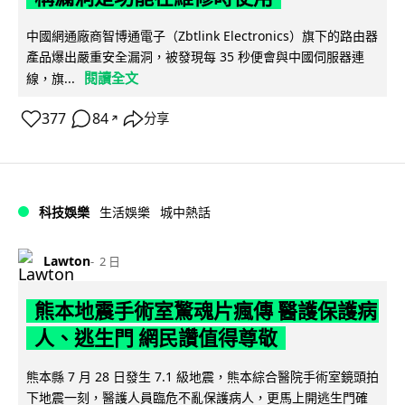
中國網通廠商智博通電子（Zbtlink Electronics）旗下的路由器
產品爆出嚴重安全漏洞，被發現每 35 秒便會與中國伺服器連
閱讀全文
線，旗...
377
84
分享
↗
科技娛樂
生活娛樂
城中熱話
Lawton
2 日
熊本地震手術室驚魂片瘋傳 醫護保護病
人、逃生門 網民讚值得尊敬
熊本縣 7 月 28 日發生 7.1 級地震，熊本綜合醫院手術室鏡頭拍
下地震一刻，醫護人員臨危不亂保護病人，更馬上開逃生門確