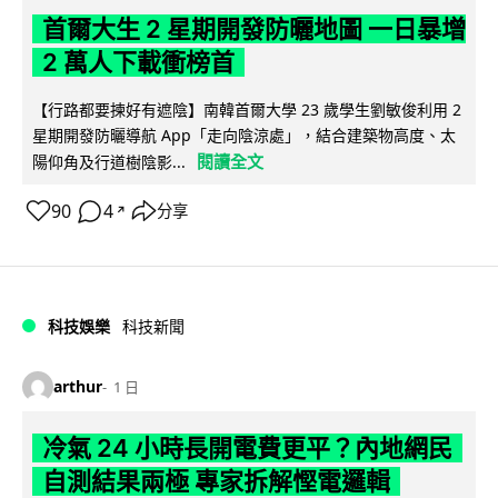
首爾大生 2 星期開發防曬地圖 一日暴增
2 萬人下載衝榜首
【行路都要揀好有遮陰】南韓首爾大學 23 歲學生劉敏俊利用 2
星期開發防曬導航 App「走向陰涼處」，結合建築物高度、太
閱讀全文
陽仰角及行道樹陰影...
90
4
分享
↗
科技娛樂
科技新聞
arthur
1 日
冷氣 24 小時長開電費更平？內地網民
自測結果兩極 專家拆解慳電邏輯