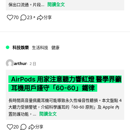
閱讀全文
保出口流通。片段...
70
23
分享
↗
科技娛樂
生活科技
健康
arthur
2 日
AirPods 用家注意聽力響紅燈 醫學界籲
耳機用戶謹守「60-60」鐵律
長時間高音量佩戴耳機可能導致永久性噪音性聽損。本文盤點 4
大聽力受損警號，介紹科學護耳的「60-60 原則」及 Apple 內
閱讀全文
置防護功能，...
20
分享