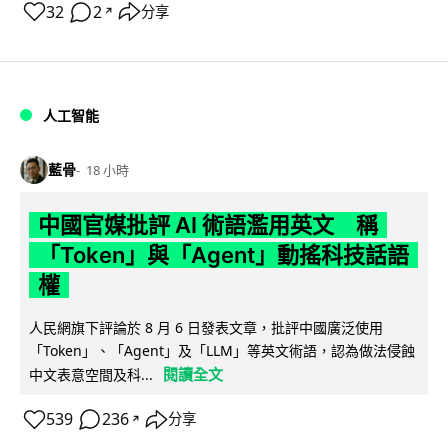
32
2
分享
↗
人工智能
藍骨
18 小時
中國官媒批評 AI 術語濫用英文 稱
「Token」與「Agent」動搖科技話語
權
人民網旗下評論於 8 月 6 日發表文章，批評中國廣泛使用
「Token」、「Agent」及「LLM」等英文術語，認為做法侵蝕
閱讀全文
中文表意空間及科...
539
236
分享
↗