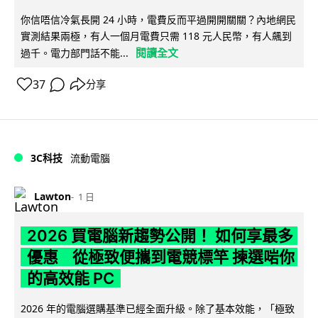
你信唔信冷氣長開 24 小時，電費反而平過開開關關？內地網民
實測結果兩極，有人一個月電費只需 118 元人民幣，有人飆到
閱讀全文
過千。電力部門話不能...
37
分享
3C科技
流動電腦
Lawton
1 日
2026 買電腦新趨勢公開！ 如何享最多
優惠 從極致便攜到電競標竿 揀選啱你
的高效能 PC
2026 年的電腦選購基準已經全面升級。除了基本效能，「極致