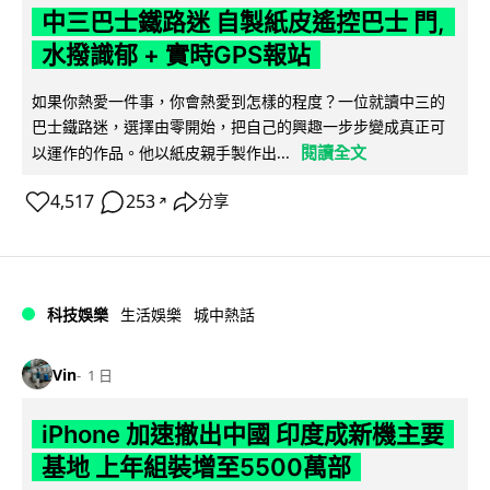
中三巴士鐵路迷 自製紙皮遙控巴士 門,
水撥識郁 + 實時GPS報站
如果你熱愛一件事，你會熱愛到怎樣的程度？一位就讀中三的
巴士鐵路迷，選擇由零開始，把自己的興趣一步步變成真正可
閱讀全文
以運作的作品。他以紙皮親手製作出...
4,517
253
分享
↗
科技娛樂
生活娛樂
城中熱話
Vin
1 日
iPhone 加速撤出中國 印度成新機主要
基地 上年組裝增至5500萬部