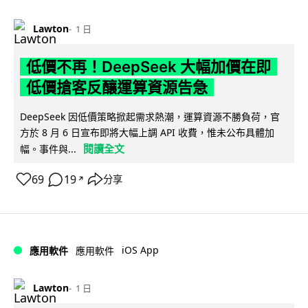
Lawton
1 日
低價不再！DeepSeek 大幅加價在即
低價搶客反釀運算資源告急
DeepSeek 因低價策略掀起需求熱潮，運算資源不勝負荷，官
方於 8 月 6 日宣布即將大幅上調 API 收費，惟未公布具體加
閱讀全文
幅。事件與...
69
19
分享
↗
iOS App
應用軟件
應用軟件
Lawton
1 日