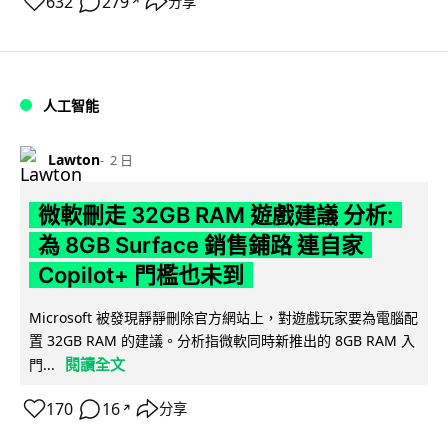
632
279
分享
↗
人工智能
Lawton
2 日
微軟刪走 32GB RAM 遊戲建議 分析:
為 8GB Surface 銷售鋪路 連自家
Copilot+ 門檻也未到
Microsoft 被發現靜靜刪除官方網站上，對遊戲玩家要為電腦配
置 32GB RAM 的建議。分析指微軟同時新推出的 8GB RAM 入
閱讀全文
門...
170
16
分享
↗