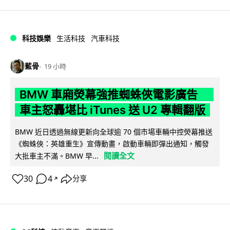
科技娛樂
生活科技
汽車科技
藍骨
19 小時
BMW 車廂熒幕強推蜘蛛俠電影廣告
車主怒轟堪比 iTunes 送 U2 專輯翻版
BMW 近日透過無線更新向全球逾 70 個市場車輛中控熒幕推送
《蜘蛛俠：英雄重生》宣傳動畫，啟動車輛即彈出通知，觸發
閱讀全文
大批車主不滿。BMW 早...
30
4
分享
↗