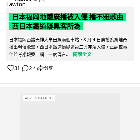
日本福岡地鐵廣播被入侵 播不雅歌曲
西日本鐵道疑黑客所為
日本福岡西鐵天神大牟田線兩個車站，8 月 4 日廣播系統離奇
播出粗俗歌聲，西日本鐵道懷疑遭第三方非法入侵，正調查事
閱讀全文
件並考慮報案。網上一度傳言...
31
2
分享
↗
ADVERTISEMENT