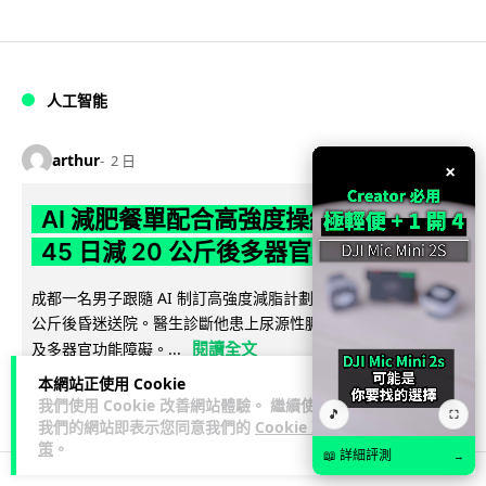
人工智能
arthur
2 日
×
AI 減肥餐單配合高強度操練 成都男
45 日減 20 公斤後多器官衰竭
成都一名男子跟隨 AI 制訂高強度減脂計劃，45 日內減去約 20
公斤後昏迷送院。醫生診斷他患上尿源性膿毒症、膿毒性休克
閱讀全文
及多器官功能障礙。...
本網站正使用 Cookie
23
4
分享
↗
我們使用 Cookie 改善網站體驗。 繼續使用
🎵
⛶
我們的網站即表示您同意我們的
Cookie 政
策
。
📖 詳細評測
→