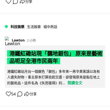
分享
科技娛樂
生活娛樂
城中熱話
Lawton
2 小時
港鐵紅磡站現「黐地銀包」 原來是藝術
品呃足全港市民兩年
港鐵紅磡站月台一個銀色「銀包」多年來一再令乘客誤以為有
人遺失財物，事主原本打算拾起交還，卻發現原來是黏在地上
閱讀全文
的藝術品。這件名為《失而復得》的...
54
分享