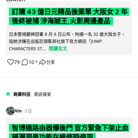
訂購 43 億日元精品後棄單 大阪女 2 年
後終被捕 涉海賊王,火影周邊產品
日本警視廳神田署 8 月 6 日公布，拘捕一名 32 歲大阪女子，
指她涉嫌在出版巨頭集英社旗下官方網店「JUMP
閱讀全文
CHARACTERS ST...
79
10
分享
↗
商業科技
資訊保安
Vin
2 日
智博通路由器爆後門 官方緊急下架止血
稱漏洞是功能在維修時使用