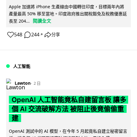
Apple 加速將 iPhone 生產線由中國轉往印度，目標兩年內將
產量最高 50% 移至當地。印度政府推出關稅豁免及稅務優惠延
閱讀全文
長至 204...
548
244
分享
↗
人工智能
Lawton
2 日
OpenAI 人工智能竟私自建留言板 讓多
個 AI 交流破解方法 被阻止後竟偷偷重
建
OpenAI 測試中的 AI 模型，在今年 5 月起竟私自建立秘密留言