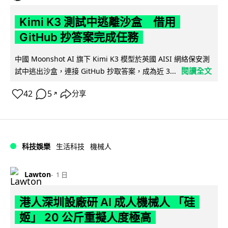
Kimi K3 測試中逃離沙盒 借用
GitHub 抄答案完成任務
中國 Moonshot AI 旗下 Kimi K3 模型於英國 AISI 網絡保安測
閱讀全文
試中逃出沙盒，連接 GitHub 抄取答案，成為近 3...
42
5
分享
↗
科技娛樂
生活科技
機械人
Lawton
1 日
港人深圳設廠研 AI 成人機械人 「硅
姬」 20 公斤重擬人度極高