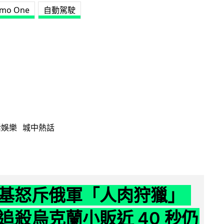
mo One
自動駕駛
活娛樂
城中熱話
基怒斥俄軍「人肉狩獵」
追殺烏克蘭小販近 40 秒仍