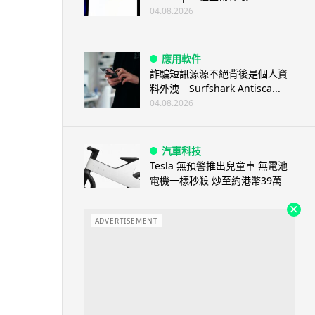
04.08.2026
應用軟件
詐騙短訊源源不絕背後是個人資
料外洩 Surfshark Antisca...
04.08.2026
汽車科技
Tesla 無預警推出兒童車 無電池
電機一樣秒殺 炒至約港幣39萬
04.08.2026
ADVERTISEMENT
iPhone app
歐盟再發功 Apple 終答應
iPhone 跨機剪貼簿將可貼 ...
04.08.2026