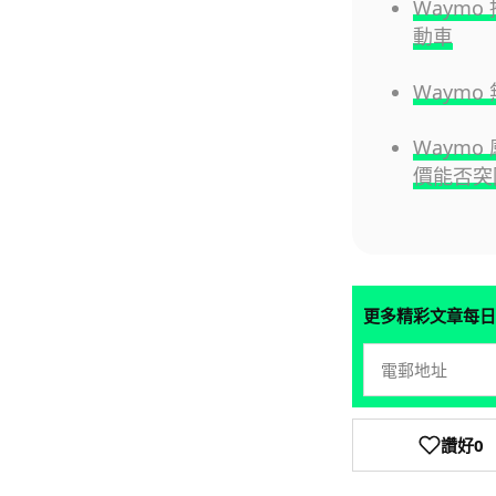
Waym
動車
Waymo
Waymo 
價能否突
更多精彩文章每日
讚好
0