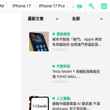
Air
iPhone 17
iPhone 17 Pro
AirPods Pro 3
Ap
最新文章
全部
資訊保安
被命令製造「後門」 Apple 再控
告英國政府 加密後門爭議延燒...
04.08.2026
汽車科技
Tesla Model Y 長續航後驅版抵
港 YOHO MALL ...
04.08.2026
人工智能
據報中國憂美國 AI 變武器 不滿
Anthropic 拒正常存取...