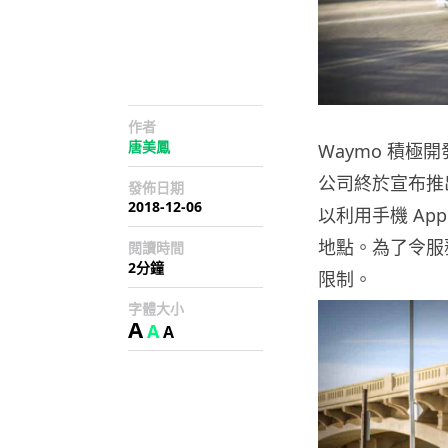
作者
唐美鳳
Waymo 積
公司終於宣布推出
發佈日期
2018-12-06
以利用手機 App
地點。為了令服務
閱讀時間
2分鐘
限制。
字體大小
A
A
A