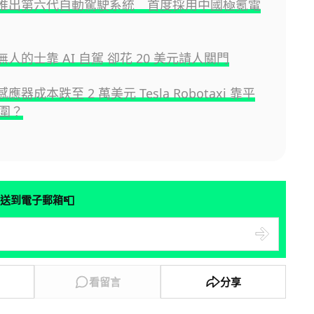
o 推出第六代自動駕駛系統 首度採用中國極氪電
 無人的士靠 AI 自駕 卻花 20 美元請人關門
感應器成本跌至 2 萬美元 Tesla Robotaxi 靠平
圍？
📮
送到電子郵箱
看留言
分享