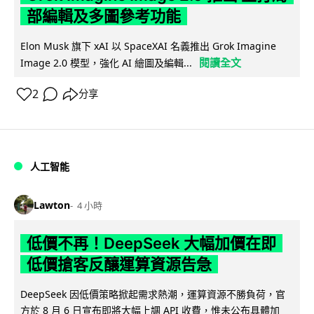
部編輯及多圖參考功能
Elon Musk 旗下 xAI 以 SpaceXAI 名義推出 Grok Imagine
閱讀全文
Image 2.0 模型，強化 AI 繪圖及編輯...
2
分享
人工智能
Lawton
4 小時
低價不再！DeepSeek 大幅加價在即
低價搶客反釀運算資源告急
DeepSeek 因低價策略掀起需求熱潮，運算資源不勝負荷，官
方於 8 月 6 日宣布即將大幅上調 API 收費，惟未公布具體加