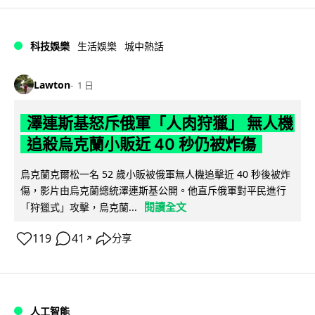
科技娛樂
生活娛樂
城中熱話
Lawton
1 日
澤連斯基怒斥俄軍「人肉狩獵」 無人機
追殺烏克蘭小販近 40 秒仍被炸傷
烏克蘭克爾松一名 52 歲小販被俄軍無人機追擊近 40 秒後被炸
傷，影片由烏克蘭總統澤連斯基公開。他直斥俄軍對平民進行
閱讀全文
「狩獵式」攻擊，烏克蘭...
119
41
分享
↗
人工智能