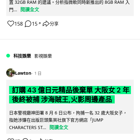
置 32GB RAM 的建議。分析指微軟同時新推出的 8GB RAM 入
閱讀全文
門...
158
15
分享
↗
科技娛樂
影視娛樂
Lawton
1 日
訂購 43 億日元精品後棄單 大阪女 2 年
後終被捕 涉海賊王,火影周邊產品
日本警視廳神田署 8 月 6 日公布，拘捕一名 32 歲大阪女子，
指她涉嫌在出版巨頭集英社旗下官方網店「JUMP
閱讀全文
CHARACTERS ST...