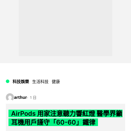
科技娛樂
生活科技
健康
arthur
1 日
AirPods 用家注意聽力響紅燈 醫學界籲
耳機用戶謹守「60-60」鐵律