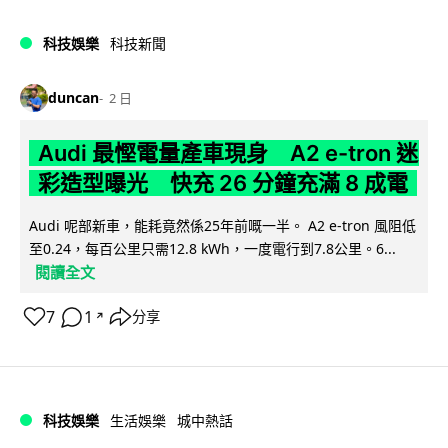
科技娛樂
科技新聞
duncan
2 日
Audi 最慳電量產車現身 A2 e-tron 迷
彩造型曝光 快充 26 分鐘充滿 8 成電
Audi 呢部新車，能耗竟然係25年前嘅一半。 A2 e-tron 風阻低
至0.24，每百公里只需12.8 kWh，一度電行到7.8公里。6...
閱讀全文
7
1
分享
↗
科技娛樂
生活娛樂
城中熱話