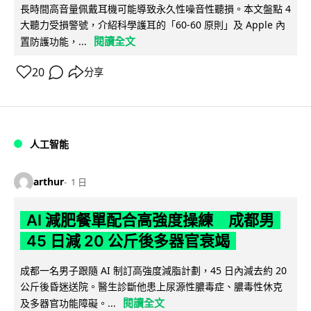
長時間高音量佩戴耳機可能導致永久性噪音性聽損。本文盤點 4
大聽力受損警號，介紹科學護耳的「60-60 原則」及 Apple 內
閱讀全文
置防護功能，...
20
分享
人工智能
arthur
1 日
AI 減肥餐單配合高強度操練 成都男
45 日減 20 公斤後多器官衰竭
成都一名男子跟隨 AI 制訂高強度減脂計劃，45 日內減去約 20
公斤後昏迷送院。醫生診斷他患上尿源性膿毒症、膿毒性休克
閱讀全文
及多器官功能障礙。...