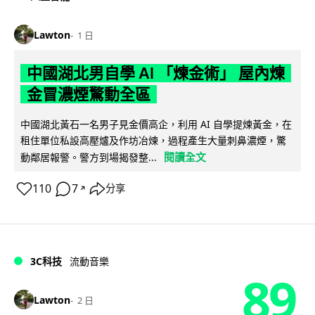
Lawton
1 日
中國湖北男自學 AI 「煉金術」 屋內煉
金冒濃煙驚動全區
中國湖北黃石一名男子見金價高企，利用 AI 自學提煉黃金，在
租住單位私設高壓爐及作坊冶煉，過程產生大量刺鼻濃煙，驚
閱讀全文
動鄰居報警。警方到場揭發整...
110
7
分享
↗
3C科技
流動音樂
89
Lawton
2 日