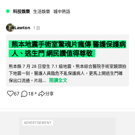
科技娛樂
生活娛樂
城中熱話
Lawton
1 日
熊本地震手術室驚魂片瘋傳 醫護保護病
人、逃生門 網民讚值得尊敬
熊本縣 7 月 28 日發生 7.1 級地震，熊本綜合醫院手術室鏡頭拍
下地震一刻，醫護人員臨危不亂保護病人，更馬上開逃生門確
閱讀全文
保出口流通。片段...
67
18
分享
↗
ADVERTISEMENT