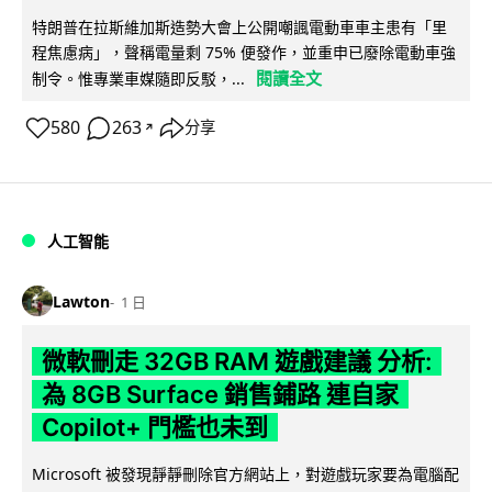
特朗普在拉斯維加斯造勢大會上公開嘲諷電動車車主患有「里
程焦慮病」，聲稱電量剩 75% 便發作，並重申已廢除電動車強
閱讀全文
制令。惟專業車媒隨即反駁，...
580
263
分享
↗
人工智能
Lawton
1 日
微軟刪走 32GB RAM 遊戲建議 分析:
為 8GB Surface 銷售鋪路 連自家
Copilot+ 門檻也未到
Microsoft 被發現靜靜刪除官方網站上，對遊戲玩家要為電腦配