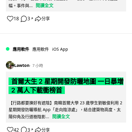
閱讀全文
幅。事件與...
18
3
分享
↗
iOS App
應用軟件
應用軟件
Lawton
7 小時
首爾大生 2 星期開發防曬地圖 一日暴增
2 萬人下載衝榜首
【行路都要揀好有遮陰】南韓首爾大學 23 歲學生劉敏俊利用 2
星期開發防曬導航 App「走向陰涼處」，結合建築物高度、太
閱讀全文
陽仰角及行道樹陰影...
42
3
分享
↗