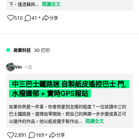
閱讀全文
下，僅憑藉與...
510
41
分享
↗
商業科技
3D 打印
Vin
1 日
中三巴士鐵路迷 自製紙皮遙控巴士 門,
水撥識郁 + 實時GPS報站
如果你熱愛一件事，你會熱愛到怎樣的程度？一位就讀中三的
巴士鐵路迷，選擇由零開始，把自己的興趣一步步變成真正可
閱讀全文
以運作的作品。他以紙皮親手製作出...
2,891
169
分享
↗