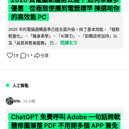
優惠 從極致便攜到電競標竿 揀選啱你
的高效能 PC
2026 年的電腦選購基準已經全面升級。除了基本效能，「極致
輕量化」、「機身美學」、「AI算力」、「前瞻技術加持」以
閱讀全文
及「品質與售後服務」 已...
19
1
分享
↗
人工智能
Vin
23 小時
ChatGPT 免費呼叫 Adobe 一句話跨軟
體修圖兼整 PDF 不用開多個 APP 兼免