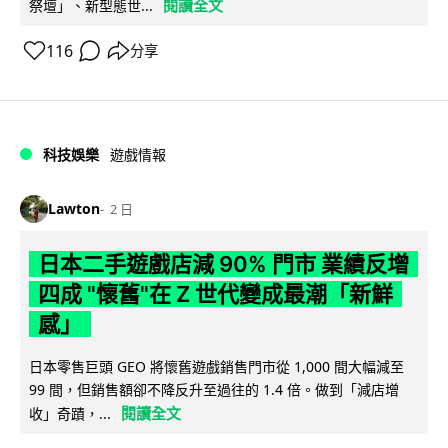
閱讀全文
祭壇」、新型態世...
116
分享
科技娛樂
遊戲情報
Lawton
2 日
日本二手遊戲店減 90% 門市 業績反增
四成 "懷舊"在 Z 世代變成最潮「新鮮
感」
日本零售巨頭 GEO 將懷舊遊戲銷售門市從 1,000 間大幅減至
99 間，但銷售額卻不降反升至過往的 1.4 倍。做到「減店增
閱讀全文
收」奇蹟，...