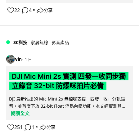
22
4
分享
↗
3C科技
家居無線
影音產品
Vin
1 日
DJI Mic Mini 2s 實測 四發一收同步獨
立錄音 32-bit 防爆咪拍片必備
DJI 最新推出的 Mic Mini 2s 無線咪支援「四發一收」分軌錄
音，並首度下放 32-bit Float 浮點內錄功能。本文經實測其...
閱讀全文
251
1
分享
↗