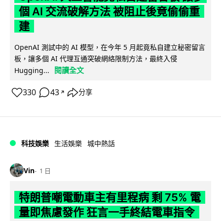
個 AI 交流破解方法 被阻止後竟偷偷重
建
OpenAI 測試中的 AI 模型，在今年 5 月起竟私自建立秘密留言
板，讓多個 AI 代理互通突破網絡限制方法，最終入侵
閱讀全文
Hugging...
330
43
分享
↗
科技娛樂
生活娛樂
城中熱話
Vin
1 日
特朗普嘲電動車主有里程病 剩 75% 電
量即焦慮發作 狂言一手終結電車指令