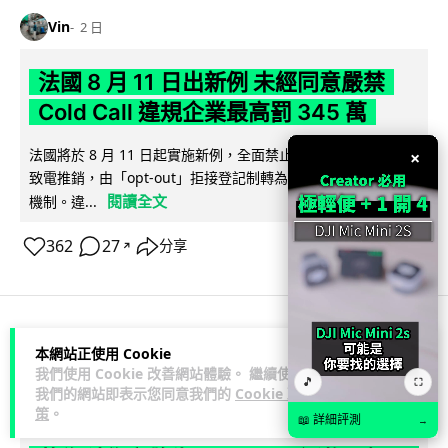
Vin
2 日
法國 8 月 11 日出新例 未經同意嚴禁
Cold Call 違規企業最高罰 345 萬
法國將於 8 月 11 日起實施新例，全面禁止企業未經消費者同意
×
致電推銷，由「opt-out」拒接登記制轉為「opt-in」先徵同意
閱讀全文
機制。違...
362
27
分享
↗
人工智能
本網站正使用 Cookie
我們使用 Cookie 改善網站體驗。 繼續使用
🎵
⛶
我們的網站即表示您同意我們的
Cookie 政
Lawton
2 日
策
。
📖 詳細評測
→