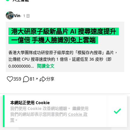
Vin
1 日
港大研原子級新晶片 AI 搜尋速度提升
一億倍 手機人臉識別免上雲端
香港大學團隊成功研發原子級厚度的「模擬存內搜尋」晶片，
比傳統 CPU 搜尋速度快約 1 億倍，延遲低至 36 皮秒（即
閱讀全文
0.00000000...
359
81
分享
↗
本網站正使用 Cookie
ADVERTISEMENT
我們使用 Cookie 改善網站體驗。 繼續使用
我們的網站即表示您同意我們的
Cookie 政
策
。