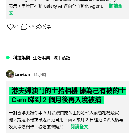
閱讀全
表示，品牌正推動 Galaxy AI 邁向全自動化 Agent...
文
21
3
分享
↗
科技娛樂
生活娛樂
城中熱話
Lawton
14 小時
港夫婦澳門的士拾相機 據為己有被的士
Cam 睇到 2 個月後再入境被捕
一對香港夫婦今年 5 月遊澳門乘的士拾獲他人遺留相機及電
池，拾遺不報並帶返香港自用。兩人本月 2 日經港珠澳大橋再
閱讀全文
次入境澳門時，被治安警察局...