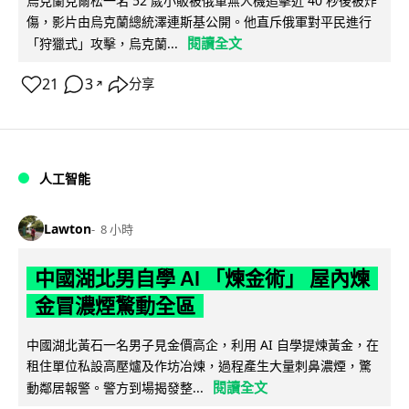
烏克蘭克爾松一名 52 歲小販被俄軍無人機追擊近 40 秒後被炸
傷，影片由烏克蘭總統澤連斯基公開。他直斥俄軍對平民進行
閱讀全文
「狩獵式」攻擊，烏克蘭...
21
3
分享
↗
人工智能
Lawton
8 小時
中國湖北男自學 AI 「煉金術」 屋內煉
金冒濃煙驚動全區
中國湖北黃石一名男子見金價高企，利用 AI 自學提煉黃金，在
租住單位私設高壓爐及作坊冶煉，過程產生大量刺鼻濃煙，驚
閱讀全文
動鄰居報警。警方到場揭發整...