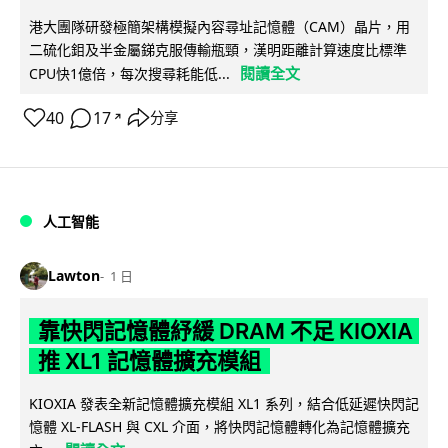
港大團隊研發極簡架構模擬內容尋址記憶體（CAM）晶片，用
二硫化鉬及半金屬銻克服傳輸瓶頸，漢明距離計算速度比標準
閱讀全文
CPU快1億倍，每次搜尋耗能低...
40
17
分享
↗
人工智能
Lawton
1 日
靠快閃記憶體紓緩 DRAM 不足 KIOXIA
推 XL1 記憶體擴充模組
KIOXIA 發表全新記憶體擴充模組 XL1 系列，結合低延遲快閃記
憶體 XL-FLASH 與 CXL 介面，將快閃記憶體轉化為記憶體擴充