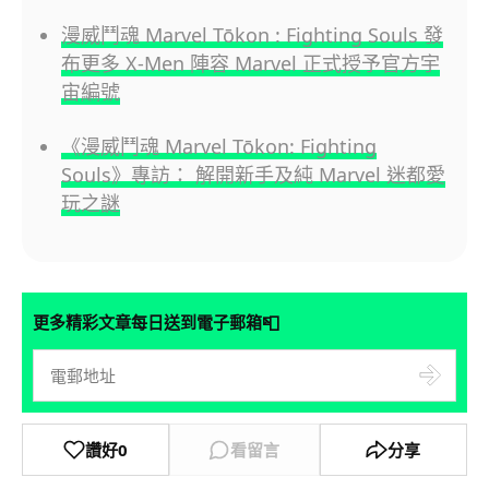
漫威鬥魂 Marvel Tōkon : Fighting Souls 發
布更多 X-Men 陣容 Marvel 正式授予官方宇
宙編號
《漫威鬥魂 Marvel Tōkon: Fighting
Souls》專訪： 解開新手及純 Marvel 迷都愛
玩之謎
📮
更多精彩文章每日送到電子郵箱
讚好
0
看留言
分享