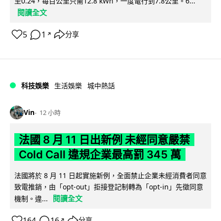
至0.24，每百公里只需12.8 kWh，一度電行到7.8公里。6...
閱讀全文
5
1
分享
↗
科技娛樂
生活娛樂
城中熱話
Vin
12 小時
法國 8 月 11 日出新例 未經同意嚴禁
Cold Call 違規企業最高罰 345 萬
法國將於 8 月 11 日起實施新例，全面禁止企業未經消費者同意
致電推銷，由「opt-out」拒接登記制轉為「opt-in」先徵同意
閱讀全文
機制。違...
164
16
分享
↗