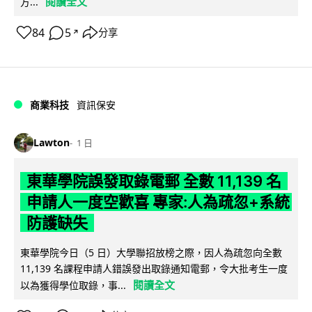
閱讀全文
方...
84
5
分享
↗
商業科技
資訊保安
Lawton
1 日
東華學院誤發取錄電郵 全數 11,139 名
申請人一度空歡喜 專家:人為疏忽+系統
防護缺失
東華學院今日（5 日）大學聯招放榜之際，因人為疏忽向全數
11,139 名課程申請人錯誤發出取錄通知電郵，令大批考生一度
閱讀全文
以為獲得學位取錄，事...