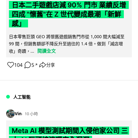
日本二手遊戲店減 90% 門市 業績反增
四成 "懷舊"在 Z 世代變成最潮「新鮮
感」
日本零售巨頭 GEO 將懷舊遊戲銷售門市從 1,000 間大幅減至
99 間，但銷售額卻不降反升至過往的 1.4 倍。做到「減店增
閱讀全文
收」奇蹟，...
104
5
分享
↗
人工智能
Vin
10 小時
Meta AI 模型測試期間入侵他家公司 三