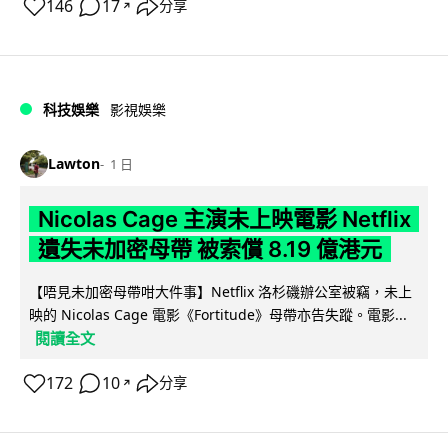
146
17
分享
↗
科技娛樂
影視娛樂
Lawton
1 日
Nicolas Cage 主演未上映電影 Netflix
遺失未加密母帶 被索償 8.19 億港元
【唔見未加密母帶咁大件事】Netflix 洛杉磯辦公室被竊，未上
映的 Nicolas Cage 電影《Fortitude》母帶亦告失蹤。電影...
閱讀全文
172
10
分享
↗