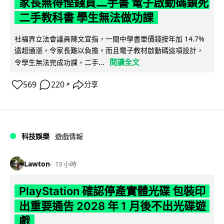
家長無得慳錢買二手書 電子啟動碼鎖死
二手教科書 學生無法做功課
社福界立法會議員陳文宜指，一間中學書單價錢按年加 14.7%
遠超通漲，令家長難以負擔。而且電子教材啟動碼這項設計，
閱讀全文
令學生無法完成功課，二手...
569
220
分享
↗
科技娛樂
遊戲情報
Lawton
13 小時
PlayStation 確認停產實體光碟 包裝印
出重要通告 2028 年 1 月後不出光碟遊
戲