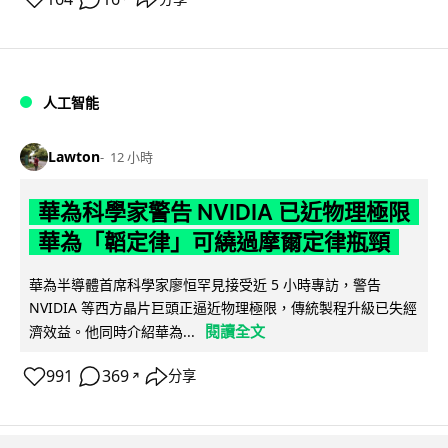
人工智能
Lawton
12 小時
華為科學家警告 NVIDIA 已近物理極限
華為「韜定律」可繞過摩爾定律瓶頸
華為半導體首席科學家廖恒罕見接受近 5 小時專訪，警告
NVIDIA 等西方晶片巨頭正逼近物理極限，傳統製程升級已失經
閱讀全文
濟效益。他同時介紹華為...
991
369
分享
↗