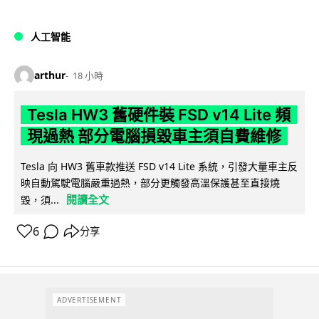
人工智能
arthur
18 小時
Tesla HW3 舊硬件裝 FSD v14 Lite 頻
現過熱 部分電腦損毀車主須自費維修
Tesla 向 HW3 舊車款推送 FSD v14 Lite 系統，引發大量車主反
映自動駕駛電腦嚴重過熱，部分更觸發高溫保護甚至直接燒
閱讀全文
毀，須...
6
分享
ADVERTISEMENT