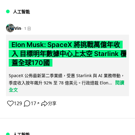
人工智能
Vin
1 日
Elon Musk: SpaceX 將挑戰萬億年收
入 目標明年數據中心上太空 Starlink 覆
蓋全球170國
SpaceX 公佈最新第二季業績，受惠 Starlink 與 AI 業務帶動，
閱讀
季度收入按年飆升 92% 至 78 億美元。行政總裁 Elon...
全文
129
17
分享
↗
人工智能