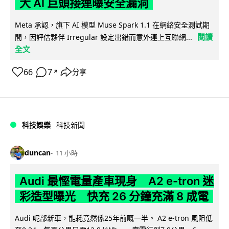
大 AI 巨頭接連曝安全漏洞
Meta 承認，旗下 AI 模型 Muse Spark 1.1 在網絡安全測試期
閱讀
間，因評估夥伴 Irregular 設定出錯而意外連上互聯網...
全文
66
7
分享
↗
科技娛樂
科技新聞
duncan
11 小時
Audi 最慳電量產車現身 A2 e-tron 迷
彩造型曝光 快充 26 分鐘充滿 8 成電
Audi 呢部新車，能耗竟然係25年前嘅一半。 A2 e-tron 風阻低