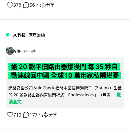
376
56
分享
↗
3C科技
家居無線
Vin
14 小時
逾 20 款平價路由器爆後門 每 35 秒自
動連線回中國 全球 10 萬用家私隱堪憂
網絡安全公司 VulnCheck 揭發中國智博通電子（Zbtlink）生產
閱
的 20 多款路由器內置後門程式「Endlessdoors」（無盡...
讀全文
710
177
分享
↗