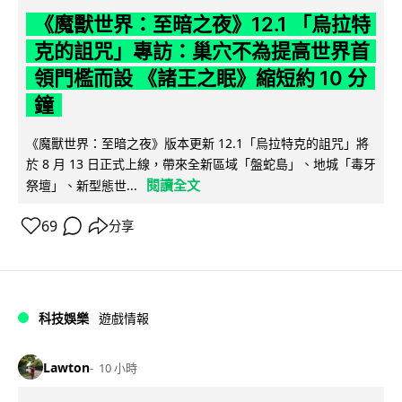
《魔獸世界：至暗之夜》12.1 「烏拉特
克的詛咒」專訪：巢穴不為提高世界首
領門檻而設 《諸王之眠》縮短約 10 分
鐘
《魔獸世界：至暗之夜》版本更新 12.1「烏拉特克的詛咒」將
於 8 月 13 日正式上線，帶來全新區域「盤蛇島」、地城「毒牙
閱讀全文
祭壇」、新型態世...
69
分享
科技娛樂
遊戲情報
Lawton
10 小時