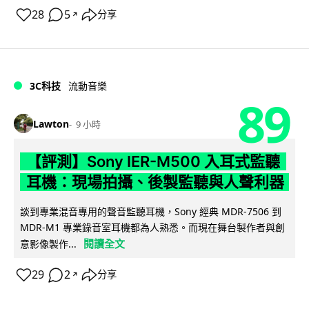
28
5
分享
↗
3C科技
流動音樂
89
Lawton
9 小時
【評測】Sony IER-M500 入耳式監聽
耳機：現場拍攝、後製監聽與人聲利器
談到專業混音專用的聲音監聽耳機，Sony 經典 MDR-7506 到
MDR-M1 專業錄音室耳機都為人熟悉。而現在舞台製作者與創
閱讀全文
意影像製作...
29
2
分享
↗