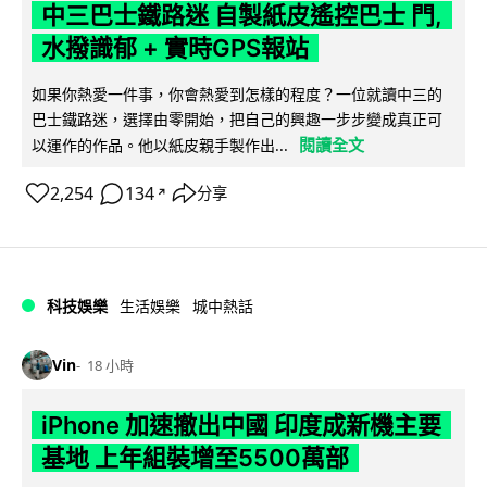
中三巴士鐵路迷 自製紙皮遙控巴士 門,
水撥識郁 + 實時GPS報站
如果你熱愛一件事，你會熱愛到怎樣的程度？一位就讀中三的
巴士鐵路迷，選擇由零開始，把自己的興趣一步步變成真正可
閱讀全文
以運作的作品。他以紙皮親手製作出...
2,254
134
分享
↗
科技娛樂
生活娛樂
城中熱話
Vin
18 小時
iPhone 加速撤出中國 印度成新機主要
基地 上年組裝增至5500萬部