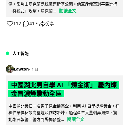
傷，影片由烏克蘭總統澤連斯基公開。他直斥俄軍對平民進行
閱讀全文
「狩獵式」攻擊，烏克蘭...
112
41
分享
↗
人工智能
Lawton
1 日
中國湖北男自學 AI 「煉金術」 屋內煉
金冒濃煙驚動全區
中國湖北黃石一名男子見金價高企，利用 AI 自學提煉黃金，在
租住單位私設高壓爐及作坊冶煉，過程產生大量刺鼻濃煙，驚
閱讀全文
動鄰居報警。警方到場揭發整...