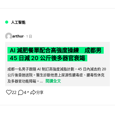
人工智能
arthur
1 日
AI 減肥餐單配合高強度操練 成都男
45 日減 20 公斤後多器官衰竭
成都一名男子跟隨 AI 制訂高強度減脂計劃，45 日內減去約 20
公斤後昏迷送院。醫生診斷他患上尿源性膿毒症、膿毒性休克
閱讀全文
及多器官功能障礙。...
22
4
分享
↗