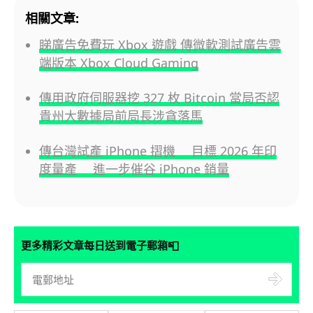
相關文章:
睇廣告免費玩 Xbox 遊戲 傳微軟測試廣告雲
端版本 Xbox Cloud Gaming
傳用政府伺服器挖 327 枚 Bitcoin 當局否認
貴州大數據局前局長涉貪落馬
傳台灣試產 iPhone 摺機 目標 2026 年印
度量產 進一步催谷 iPhone 銷量
📮
更多精彩文章每日送到電子郵箱