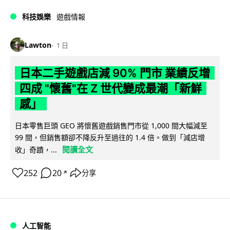
科技娛樂
遊戲情報
Lawton
1 日
日本二手遊戲店減 90% 門市 業績反增
四成 "懷舊"在 Z 世代變成最潮「新鮮
感」
日本零售巨頭 GEO 將懷舊遊戲銷售門市從 1,000 間大幅減至
99 間，但銷售額卻不降反升至過往的 1.4 倍。做到「減店增
閱讀全文
收」奇蹟，...
252
20
分享
↗
人工智能