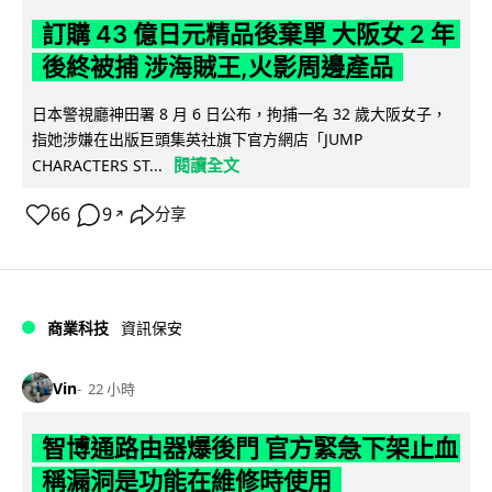
訂購 43 億日元精品後棄單 大阪女 2 年
後終被捕 涉海賊王,火影周邊產品
日本警視廳神田署 8 月 6 日公布，拘捕一名 32 歲大阪女子，
指她涉嫌在出版巨頭集英社旗下官方網店「JUMP
閱讀全文
CHARACTERS ST...
66
9
分享
↗
商業科技
資訊保安
Vin
22 小時
智博通路由器爆後門 官方緊急下架止血
稱漏洞是功能在維修時使用