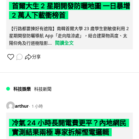
首爾大生 2 星期開發防曬地圖 一日暴增
2 萬人下載衝榜首
【行路都要揀好有遮陰】南韓首爾大學 23 歲學生劉敏俊利用 2
星期開發防曬導航 App「走向陰涼處」，結合建築物高度、太
閱讀全文
陽仰角及行道樹陰影...
分享
科技娛樂
科技新聞
arthur
1 小時
冷氣 24 小時長開電費更平？內地網民
實測結果兩極 專家拆解慳電邏輯