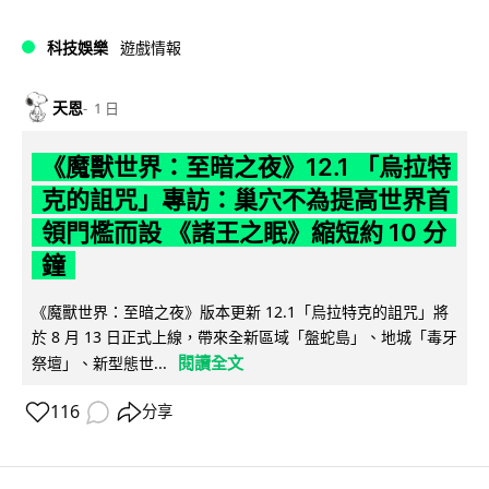
科技娛樂
遊戲情報
天恩
1 日
《魔獸世界：至暗之夜》12.1 「烏拉特
克的詛咒」專訪：巢穴不為提高世界首
領門檻而設 《諸王之眠》縮短約 10 分
鐘
《魔獸世界：至暗之夜》版本更新 12.1「烏拉特克的詛咒」將
於 8 月 13 日正式上線，帶來全新區域「盤蛇島」、地城「毒牙
閱讀全文
祭壇」、新型態世...
116
分享