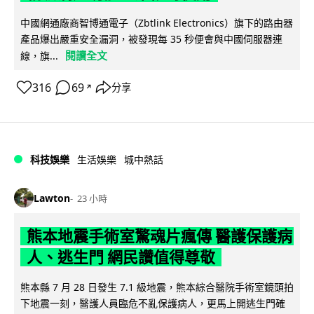
中國網通廠商智博通電子（Zbtlink Electronics）旗下的路由器
產品爆出嚴重安全漏洞，被發現每 35 秒便會與中國伺服器連
閱讀全文
線，旗...
316
69
分享
↗
科技娛樂
生活娛樂
城中熱話
Lawton
23 小時
熊本地震手術室驚魂片瘋傳 醫護保護病
人、逃生門 網民讚值得尊敬
熊本縣 7 月 28 日發生 7.1 級地震，熊本綜合醫院手術室鏡頭拍
下地震一刻，醫護人員臨危不亂保護病人，更馬上開逃生門確