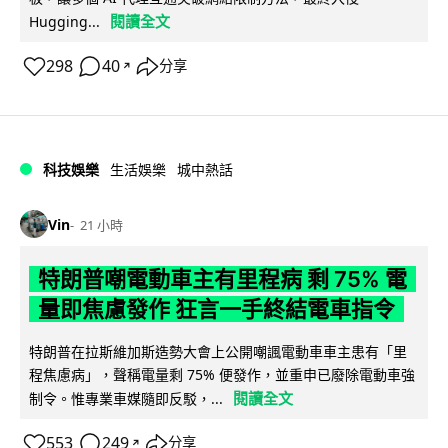
閱讀全文
Hugging...
298
40
分享
↗
科技娛樂
生活娛樂
城中熱話
Vin
21 小時
特朗普嘲電動車主有里程病 剩 75% 電
量即焦慮發作 狂言一手終結電車指令
特朗普在拉斯維加斯造勢大會上公開嘲諷電動車車主患有「里
程焦慮病」，聲稱電量剩 75% 便發作，並重申已廢除電動車強
閱讀全文
制令。惟專業車媒隨即反駁，...
553
249
分享
↗