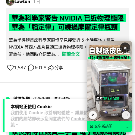
Lawton
1 日
華為科學家警告 NVIDIA 已近物理極限
華為「韜定律」可繞過摩爾定律瓶頸
華為半導體首席科學家廖恒罕見接受近 5 小時專訪，警告
NVIDIA 等西方晶片巨頭正逼近物理極限，傳統製程升級已失經
×
閱讀全文
濟效益。他同時介紹華為...
1,587
601
分享
↗
科技娛樂
生活娛樂
城中熱話
本網站正使用 Cookie
我們使用 Cookie 改善網站體驗。 繼續使用
Lawton
🎵
1 日
⛶
我們的網站即表示您同意我們的
Cookie 政
策
。
📖 文字版訪問
→
家長無得慳錢買二手書 電子啟動碼鎖死