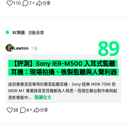
110
7
分享
↗
3C科技
流動音樂
89
Lawton
1 日
【評測】Sony IER-M500 入耳式監聽
耳機：現場拍攝、後製監聽與人聲利器
談到專業混音專用的聲音監聽耳機，Sony 經典 MDR-7506 到
MDR-M1 專業錄音室耳機都為人熟悉。而現在舞台製作者與創
閱讀全文
意影像製作...
38
4
分享
↗