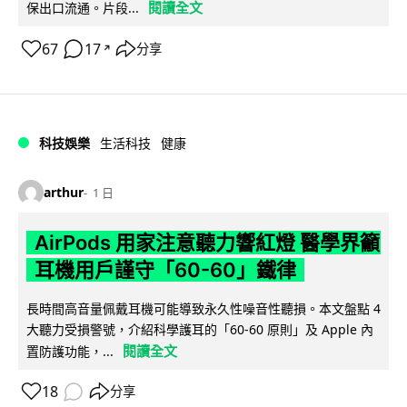
閱讀全文
保出口流通。片段...
67
17
分享
↗
科技娛樂
生活科技
健康
arthur
1 日
AirPods 用家注意聽力響紅燈 醫學界籲
耳機用戶謹守「60-60」鐵律
長時間高音量佩戴耳機可能導致永久性噪音性聽損。本文盤點 4
大聽力受損警號，介紹科學護耳的「60-60 原則」及 Apple 內
閱讀全文
置防護功能，...
18
分享