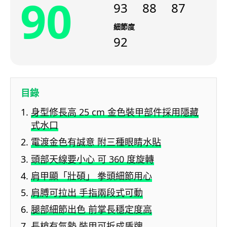
90
93
88
87
細節度
92
目錄
身型修長高 25 cm 金色裝甲部件採用隱藏
式水口
電渡金色有誠意 附三種眼睛水貼
頭部天線要小心 可 360 度旋轉
肩甲顯「壯碩」 拳頭細節用心
肩膊可拉出 手指兩段式可動
腿部細節出色 前掌長穩定度高
長槍有氣勢 裝甲可拆成盾牌