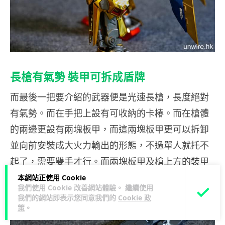
長槍有氣勢 裝甲可拆成盾牌
而最後一把要介紹的武器便是光速長槍，長度絕對
有氣勢。而在手把上設有可收納的卡椿。而在槍體
的兩邊更設有兩塊板甲，而這兩塊板甲更可以拆卸
並向前安裝成大火力輸出的形態，不過單人就托不
起了，需要雙手才行。而兩塊板甲及槍上方的裝甲
更可拆下來，並組裝成盾牌使用。
本網站正使用 Cookie
我們使用 Cookie 改善網站體驗。 繼續使用
我們的網站即表示您同意我們的
Cookie 政
策
。