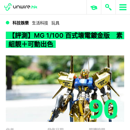
WWDC 2026
GenAI 與雲端科技專區
ERP 與商業 AI
【評測】MG 1/100 百式壊電鍍金版 素組靚＋可動出色
科技娛樂
生活科技
玩具
【評測】MG 1/100 百式壊電鍍金版 素
組靚＋可動出色
90
作者
發佈日期
閱讀時間