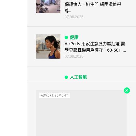
保護病人、逃生門 網民讚值得
尊...
07.08.2026
健康
AirPods 用家注意聽力響紅燈 醫
學界籲耳機用戶謹守「60-60」...
07.08.2026
人工智能
AI 減肥餐單配合高強度操練 成
都男 45 日減 20 公斤後多器官
衰...
ADVERTISEMENT
07.08.2026
影音產品
DJI Mic Mini 2s 實測 四發一收
同步獨立錄音 32-bi...