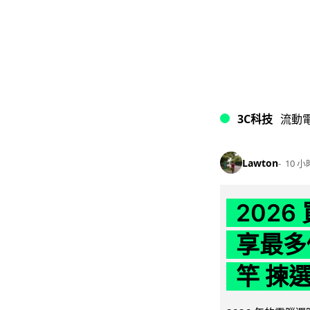
3C科技
流動
Lawton
10 小
202
享最多
竿 揀