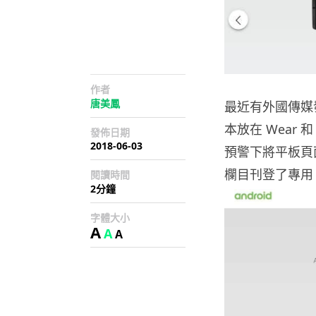
作者
唐美鳳
最近有外國傳媒發
本放在 Wear 和
發佈日期
2018-06-03
預警下將平板頁面從
欄目刊登了專用 A
閱讀時間
2分鐘
字體大小
A
A
A