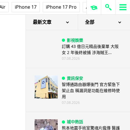
Air
iPhone 17
iPhone 17 Pro
AirPods Pro 3
Ap
最新文章
全部
影視娛樂
訂購 43 億日元精品後棄單 大阪
女 2 年後終被捕 涉海賊王...
07.08.2026
資訊保安
智博通路由器爆後門 官方緊急下
架止血 稱漏洞是功能在維修時使
用
07.08.2026
城中熱話
熊本地震手術室驚魂片瘋傳 醫護