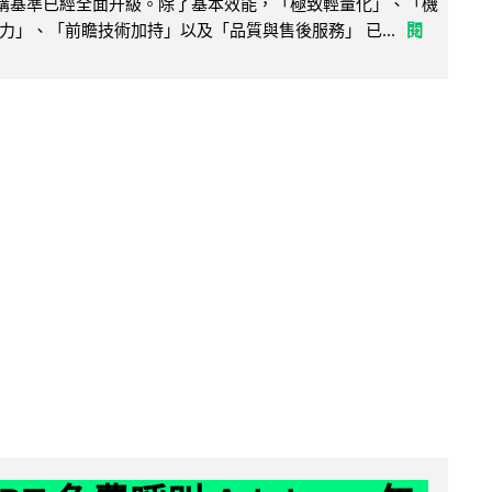
腦選購基準已經全面升級。除了基本效能，「極致輕量化」、「機
力」、「前瞻技術加持」以及「品質與售後服務」 已...
閱