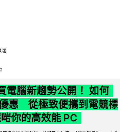
電腦
時
6 買電腦新趨勢公開！ 如何
優惠 從極致便攜到電競標
選啱你的高效能 PC