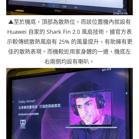
▲至於機底，頂部為散熱位，而該位置機內就設有
Huawei 自家的 Shark Fin 2.0 風扇技術，據官方表
示較傳統散熱風扇有 25% 的風量提升，有助擁有更
佳的散熱表現。而機較近用家身體的一邊，機底左
右兩側均設有喇叭。