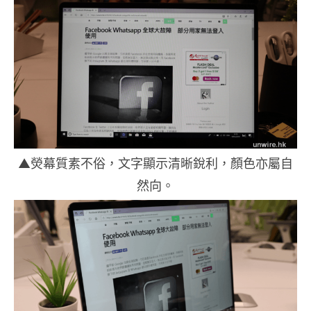
▲熒幕質素不俗，文字顯示清晰銳利，顏色亦屬自
然向。