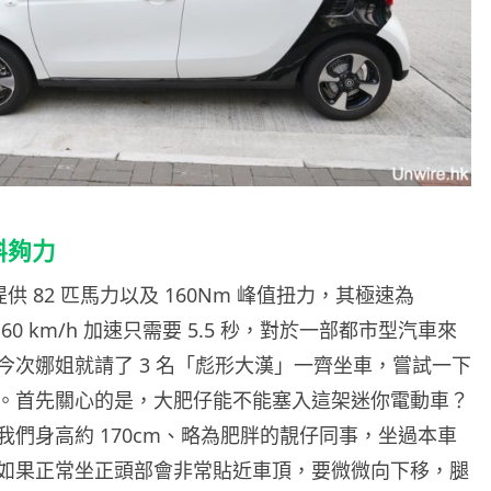
斜夠力
our 提供 82 匹馬力以及 160Nm 峰值扭力，其極速為
 至 60 km/h 加速只需要 5.5 秒，對於一部都市型汽車來
今次娜姐就請了 3 名「彪形大漢」一齊坐車，嘗試一下
。首先關心的是，大肥仔能不能塞入這架迷你電動車？
我們身高約 170cm、略為肥胖的靚仔同事，坐過本車
如果正常坐正頭部會非常貼近車頂，要微微向下移，腿