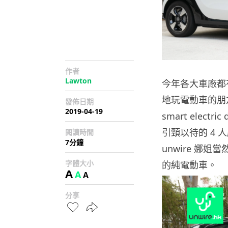
作者
Lawton
今年各大車廠都
地玩電動車的朋
發佈日期
2019-04-19
smart elect
引頸以待的 4 人座 
閱讀時間
7分鐘
unwire 娜
字體大小
的純電動車。
A
A
A
分享