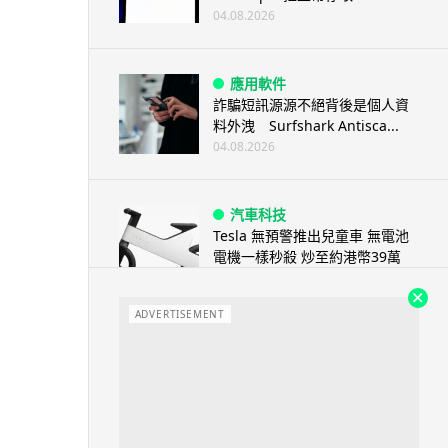
04.08.2026
應用軟件
詐騙短訊源源不絕背後是個人資
料外洩 Surfshark Antisca...
04.08.2026
汽車科技
Tesla 無預警推出兒童車 無電池
電機一樣秒殺 炒至約港幣39萬
04.08.2026
ADVERTISEMENT
iPhone app
歐盟再發功 Apple 終答應
iPhone 跨機剪貼簿將可貼 ...
04.08.2026