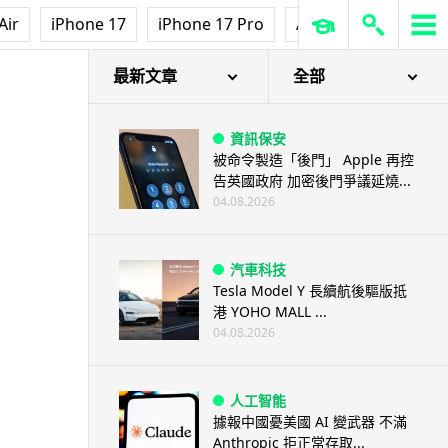
Air
iPhone 17
iPhone 17 Pro
AirPods Pro 3
Ap
最新文章
全部
資訊保安
被命令製造「後門」 Apple 再控
告英國政府 加密後門爭議延燒...
04.08.2026
汽車科技
Tesla Model Y 長續航後驅版抵
港 YOHO MALL ...
04.08.2026
人工智能
據報中國憂美國 AI 變武器 不滿
Anthropic 拒正常存取...