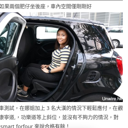
如果兩個肥仔坐後座，車內空間僅剛剛好
車測試，在娜姐加上 3 名大漢的情況下輕鬆應付，在觀
康寧道,，功樂道等上斜位，並沒有不夠力的情況，對
art forfour 來說合格有餘！