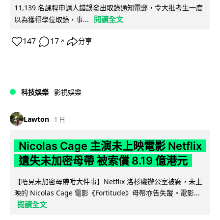
11,139 名課程申請人錯誤發出取錄通知電郵，令大批考生一度
閱讀全文
以為獲得學位取錄，事...
147
17
分享
↗
科技娛樂
影視娛樂
Lawton
1 日
Nicolas Cage 主演未上映電影 Netflix
遺失未加密母帶 被索償 8.19 億港元
【唔見未加密母帶咁大件事】Netflix 洛杉磯辦公室被竊，未上
映的 Nicolas Cage 電影《Fortitude》母帶亦告失蹤。電影...
閱讀全文