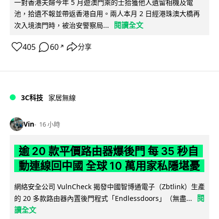
一對香港夫婦今年 5 月遊澳門乘的士拾獲他人遺留相機及電
池，拾遺不報並帶返香港自用。兩人本月 2 日經港珠澳大橋再
閱讀全文
次入境澳門時，被治安警察局...
405
60
分享
↗
3C科技
家居無線
Vin
16 小時
逾 20 款平價路由器爆後門 每 35 秒自
動連線回中國 全球 10 萬用家私隱堪憂
網絡安全公司 VulnCheck 揭發中國智博通電子（Zbtlink）生產
閱
的 20 多款路由器內置後門程式「Endlessdoors」（無盡...
讀全文