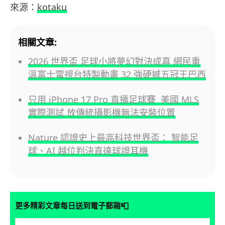
來源：
kotaku
相關文章:
2026 世界盃 足球小將夢幻對決成真 網民重
溫富士電視台特製動畫 32 強硬撼五冠王巴西
只用 iPhone 17 Pro 直播足球賽 美國 MLS
實際測試 放傳統攝影機無法安裝位置
Nature 認證史上最高科技世界盃： 智能足
球、AI 越位判決直達球證耳機
📮
更多精彩文章每日送到電子郵箱