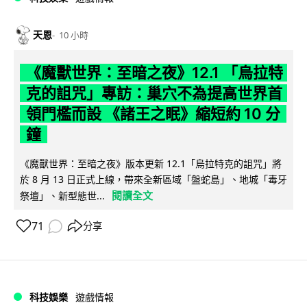
天恩
10 小時
《魔獸世界：至暗之夜》12.1 「烏拉特
克的詛咒」專訪：巢穴不為提高世界首
領門檻而設 《諸王之眠》縮短約 10 分
鐘
《魔獸世界：至暗之夜》版本更新 12.1「烏拉特克的詛咒」將
於 8 月 13 日正式上線，帶來全新區域「盤蛇島」、地城「毒牙
閱讀全文
祭壇」、新型態世...
71
分享
科技娛樂
遊戲情報