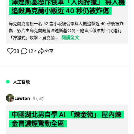
澤連斯基怒斥俄軍「人肉狩獵」 無人機
追殺烏克蘭小販近 40 秒仍被炸傷
烏克蘭克爾松一名 52 歲小販被俄軍無人機追擊近 40 秒後被炸
傷，影片由烏克蘭總統澤連斯基公開。他直斥俄軍對平民進行
閱讀全文
「狩獵式」攻擊，烏克蘭...
38
12
分享
↗
人工智能
Lawton
9 小時
中國湖北男自學 AI 「煉金術」 屋內煉
金冒濃煙驚動全區