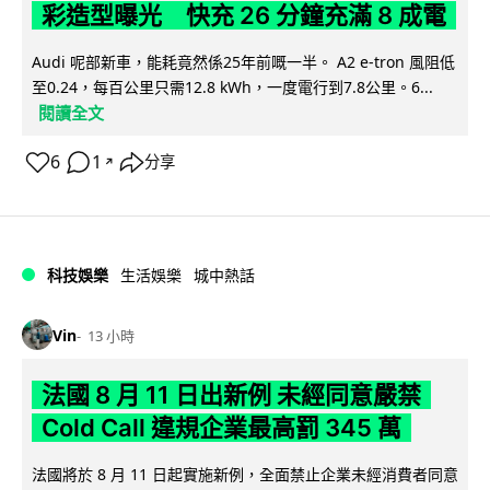
彩造型曝光 快充 26 分鐘充滿 8 成電
Audi 呢部新車，能耗竟然係25年前嘅一半。 A2 e-tron 風阻低
至0.24，每百公里只需12.8 kWh，一度電行到7.8公里。6...
閱讀全文
6
1
分享
↗
科技娛樂
生活娛樂
城中熱話
Vin
13 小時
法國 8 月 11 日出新例 未經同意嚴禁
Cold Call 違規企業最高罰 345 萬
法國將於 8 月 11 日起實施新例，全面禁止企業未經消費者同意