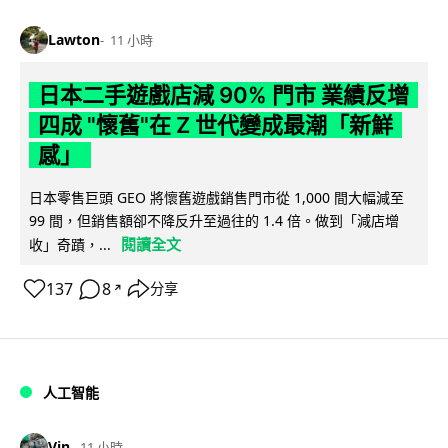
Lawton
11 小時
日本二手遊戲店減 90% 門市 業績反增
四成 "懷舊"在 Z 世代變成最潮「新鮮
感」
日本零售巨頭 GEO 將懷舊遊戲銷售門市從 1,000 間大幅減至
99 間，但銷售額卻不降反升至過往的 1.4 倍。做到「減店增
閱讀全文
收」奇蹟，...
137
8
分享
↗
人工智能
Vin
11 小時