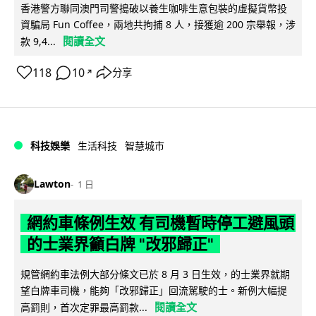
香港警方聯同澳門司警搗破以養生咖啡生意包裝的虛擬貨幣投
資騙局 Fun Coffee，兩地共拘捕 8 人，接獲逾 200 宗舉報，涉
閱讀全文
款 9,4...
118
10
分享
↗
科技娛樂
生活科技
智慧城市
Lawton
1 日
網約車條例生效 有司機暫時停工避風頭
的士業界籲白牌 "改邪歸正"
規管網約車法例大部分條文已於 8 月 3 日生效，的士業界就期
望白牌車司機，能夠「改邪歸正」回流駕駛的士。新例大幅提
閱讀全文
高罰則，首次定罪最高罰款...