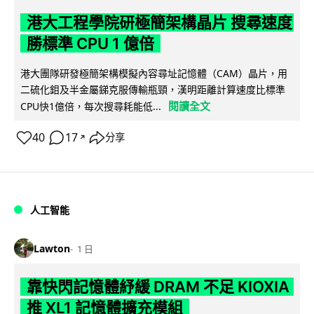
港大工程學院研極簡架構晶片 搜尋速度
勝標準 CPU 1 億倍
港大團隊研發極簡架構模擬內容尋址記憶體（CAM）晶片，用
二硫化鉬及半金屬銻克服傳輸瓶頸，漢明距離計算速度比標準
閱讀全文
CPU快1億倍，每次搜尋耗能低...
40
17
分享
↗
人工智能
Lawton
1 日
靠快閃記憶體紓緩 DRAM 不足 KIOXIA
推 XL1 記憶體擴充模組