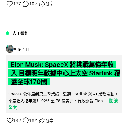
177
10
分享
↗
人工智能
Vin
1 日
Elon Musk: SpaceX 將挑戰萬億年收
入 目標明年數據中心上太空 Starlink 覆
蓋全球170國
SpaceX 公佈最新第二季業績，受惠 Starlink 與 AI 業務帶動，
閱讀
季度收入按年飆升 92% 至 78 億美元。行政總裁 Elon...
全文
132
18
分享
↗