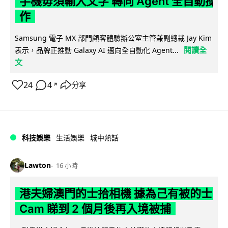
手機毋須輸入文字 轉向 Agent 全自動操
作
Samsung 電子 MX 部門顧客體驗辦公室主管兼副總裁 Jay Kim
閱讀全
表示，品牌正推動 Galaxy AI 邁向全自動化 Agent...
文
24
4
分享
↗
科技娛樂
生活娛樂
城中熱話
Lawton
16 小時
港夫婦澳門的士拾相機 據為己有被的士
Cam 睇到 2 個月後再入境被捕