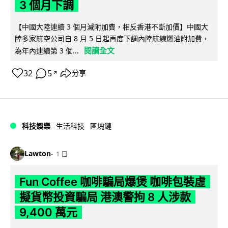
3 個月下調
【中國大陸連續 3 個月減附加費，相反香港不斷加價】中國大
陸多家航空公司自 8 月 5 日起再度下調內陸航線燃油附加費，
閱讀全文
為年內連續第 3 個...
32
5
分享
↗
科技娛樂
生活科技
區塊鏈
Lawton
1 日
Fun Coffee 咖啡騙局爆煲 咖啡包裝虛
擬貨幣投資騙局 港澳警拘 8 人涉款
9,400 萬元