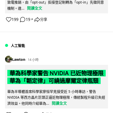
致電推銷，由「opt-out」拒接登記制轉為「opt-in」先徵同意
閱讀全文
機制。違...
199
19
分享
↗
人工智能
Lawton
14 小時
華為科學家警告 NVIDIA 已近物理極限
華為「韜定律」可繞過摩爾定律瓶頸
華為半導體首席科學家廖恒罕見接受近 5 小時專訪，警告
NVIDIA 等西方晶片巨頭正逼近物理極限，傳統製程升級已失經
閱讀全文
濟效益。他同時介紹華為...