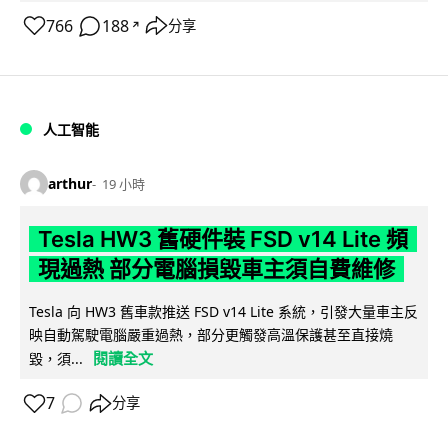
766
188
分享
↗
人工智能
arthur
19 小時
Tesla HW3 舊硬件裝 FSD v14 Lite 頻
現過熱 部分電腦損毀車主須自費維修
Tesla 向 HW3 舊車款推送 FSD v14 Lite 系統，引發大量車主反
映自動駕駛電腦嚴重過熱，部分更觸發高溫保護甚至直接燒
閱讀全文
毀，須...
7
分享