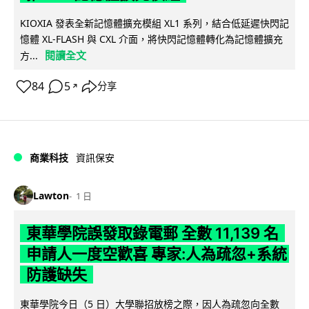
KIOXIA 發表全新記憶體擴充模組 XL1 系列，結合低延遲快閃記
憶體 XL-FLASH 與 CXL 介面，將快閃記憶體轉化為記憶體擴充
閱讀全文
方...
84
5
分享
↗
商業科技
資訊保安
Lawton
1 日
東華學院誤發取錄電郵 全數 11,139 名
申請人一度空歡喜 專家:人為疏忽+系統
防護缺失
東華學院今日（5 日）大學聯招放榜之際，因人為疏忽向全數