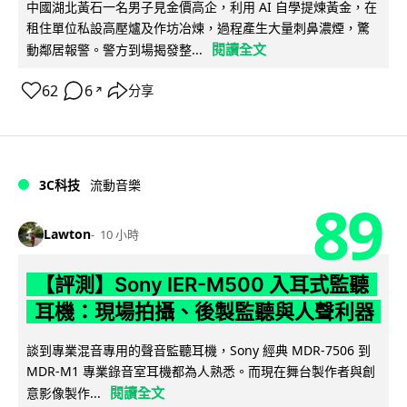
中國湖北黃石一名男子見金價高企，利用 AI 自學提煉黃金，在
租住單位私設高壓爐及作坊冶煉，過程產生大量刺鼻濃煙，驚
閱讀全文
動鄰居報警。警方到場揭發整...
62
6
分享
↗
3C科技
流動音樂
89
Lawton
10 小時
【評測】Sony IER-M500 入耳式監聽
耳機：現場拍攝、後製監聽與人聲利器
談到專業混音專用的聲音監聽耳機，Sony 經典 MDR-7506 到
MDR-M1 專業錄音室耳機都為人熟悉。而現在舞台製作者與創
閱讀全文
意影像製作...