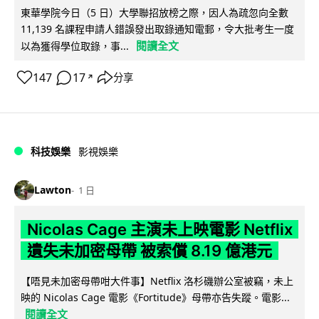
東華學院今日（5 日）大學聯招放榜之際，因人為疏忽向全數
11,139 名課程申請人錯誤發出取錄通知電郵，令大批考生一度
閱讀全文
以為獲得學位取錄，事...
147
17
分享
↗
科技娛樂
影視娛樂
Lawton
1 日
Nicolas Cage 主演未上映電影 Netflix
遺失未加密母帶 被索償 8.19 億港元
【唔見未加密母帶咁大件事】Netflix 洛杉磯辦公室被竊，未上
映的 Nicolas Cage 電影《Fortitude》母帶亦告失蹤。電影...
閱讀全文