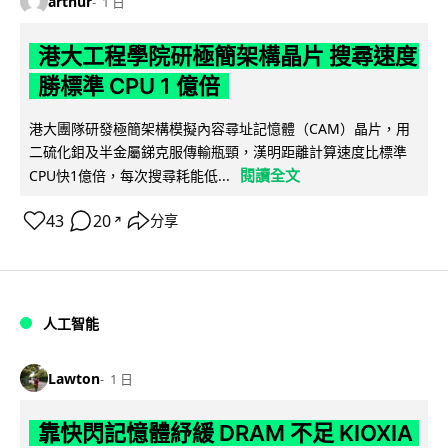
arthur
1 日
港大工程學院研極簡架構晶片 搜尋速度
勝標準 CPU 1 億倍
港大團隊研發極簡架構模擬內容尋址記憶體（CAM）晶片，用
二硫化鉬及半金屬銻克服傳輸瓶頸，漢明距離計算速度比標準
閱讀全文
CPU快1億倍，每次搜尋耗能低...
43
20
分享
↗
人工智能
Lawton
1 日
靠快閃記憶體紓緩 DRAM 不足 KIOXIA