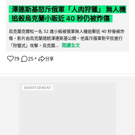
澤連斯基怒斥俄軍「人肉狩獵」 無人機
追殺烏克蘭小販近 40 秒仍被炸傷
烏克蘭克爾松一名 52 歲小販被俄軍無人機追擊近 40 秒後被炸
傷，影片由烏克蘭總統澤連斯基公開。他直斥俄軍對平民進行
閱讀全文
「狩獵式」攻擊，烏克蘭...
79
25
分享
↗
ADVERTISEMENT