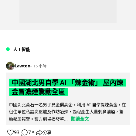
人工智能
Lawton
15 小時
中國湖北男自學 AI 「煉金術」 屋內煉
金冒濃煙驚動全區
中國湖北黃石一名男子見金價高企，利用 AI 自學提煉黃金，在
租住單位私設高壓爐及作坊冶煉，過程產生大量刺鼻濃煙，驚
閱讀全文
動鄰居報警。警方到場揭發整...
93
7
分享
↗