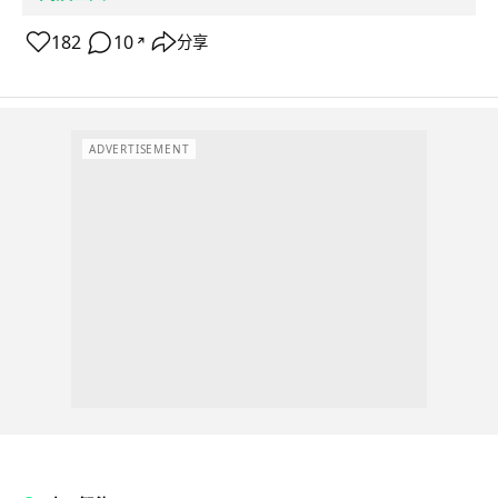
182
10
分享
↗
ADVERTISEMENT