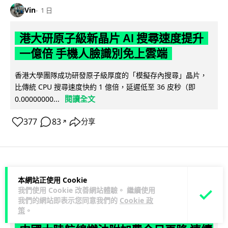
Vin
1 日
港大研原子級新晶片 AI 搜尋速度提升
一億倍 手機人臉識別免上雲端
香港大學團隊成功研發原子級厚度的「模擬存內搜尋」晶片，
比傳統 CPU 搜尋速度快約 1 億倍，延遲低至 36 皮秒（即
閱讀全文
0.00000000...
377
83
分享
↗
科技娛樂
生活科技
旅遊
本網站正使用 Cookie
我們使用 Cookie 改善網站體驗。 繼續使用
我們的網站即表示您同意我們的
Cookie 政
Lawton
1 日
策
。