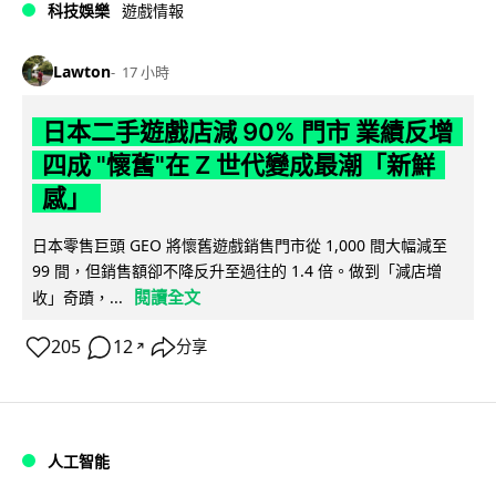
科技娛樂
遊戲情報
Lawton
17 小時
日本二手遊戲店減 90% 門市 業績反增
四成 "懷舊"在 Z 世代變成最潮「新鮮
感」
日本零售巨頭 GEO 將懷舊遊戲銷售門市從 1,000 間大幅減至
99 間，但銷售額卻不降反升至過往的 1.4 倍。做到「減店增
閱讀全文
收」奇蹟，...
205
12
分享
↗
人工智能