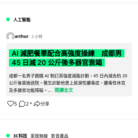
人工智能
arthur
2 小時
AI 減肥餐單配合高強度操練 成都男
45 日減 20 公斤後多器官衰竭
成都一名男子跟隨 AI 制訂高強度減脂計劃，45 日內減去約 20
公斤後昏迷送院。醫生診斷他患上尿源性膿毒症、膿毒性休克
閱讀全文
及多器官功能障礙。...
5
2
分享
↗
3C科技
家居無線
影音產品