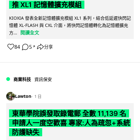
推 XL1 記憶體擴充模組
KIOXIA 發表全新記憶體擴充模組 XL1 系列，結合低延遲快閃記
憶體 XL-FLASH 與 CXL 介面，將快閃記憶體轉化為記憶體擴充
閱讀全文
方...
84
5
分享
↗
商業科技
資訊保安
Lawton
1 日
東華學院誤發取錄電郵 全數 11,139 名
申請人一度空歡喜 專家:人為疏忽+系統
防護缺失