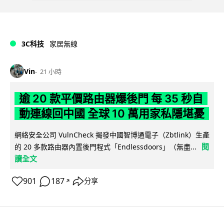
3C科技
家居無線
Vin
21 小時
逾 20 款平價路由器爆後門 每 35 秒自
動連線回中國 全球 10 萬用家私隱堪憂
網絡安全公司 VulnCheck 揭發中國智博通電子（Zbtlink）生產
閱
的 20 多款路由器內置後門程式「Endlessdoors」（無盡...
讀全文
901
187
分享
↗