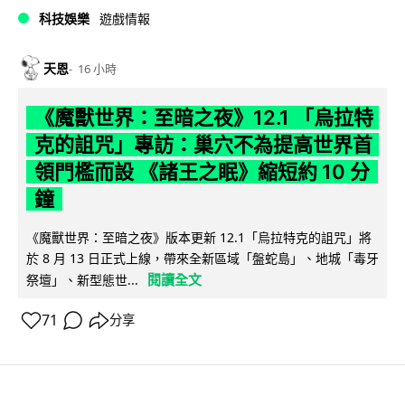
科技娛樂
遊戲情報
天恩
16 小時
《魔獸世界：至暗之夜》12.1 「烏拉特
克的詛咒」專訪：巢穴不為提高世界首
領門檻而設 《諸王之眠》縮短約 10 分
鐘
《魔獸世界：至暗之夜》版本更新 12.1「烏拉特克的詛咒」將
於 8 月 13 日正式上線，帶來全新區域「盤蛇島」、地城「毒牙
閱讀全文
祭壇」、新型態世...
71
分享