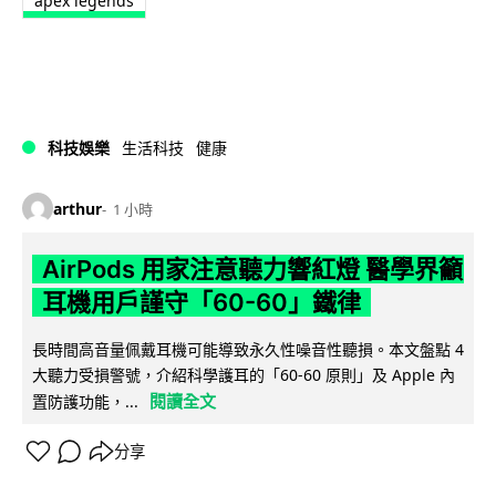
apex legends
科技娛樂
生活科技
健康
arthur
1 小時
AirPods 用家注意聽力響紅燈 醫學界籲
耳機用戶謹守「60-60」鐵律
長時間高音量佩戴耳機可能導致永久性噪音性聽損。本文盤點 4
大聽力受損警號，介紹科學護耳的「60-60 原則」及 Apple 內
閱讀全文
置防護功能，...
分享