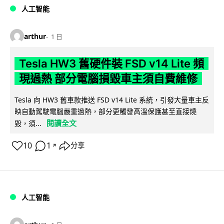
人工智能
arthur
1 日
Tesla HW3 舊硬件裝 FSD v14 Lite 頻
現過熱 部分電腦損毀車主須自費維修
Tesla 向 HW3 舊車款推送 FSD v14 Lite 系統，引發大量車主反
映自動駕駛電腦嚴重過熱，部分更觸發高溫保護甚至直接燒
閱讀全文
毀，須...
10
1
分享
↗
人工智能