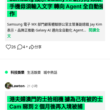
手機毋須輸入文字 轉向 Agent 全自動操
作
Samsung 電子 MX 部門顧客體驗辦公室主管兼副總裁 Jay Kim
閱讀全
表示，品牌正推動 Galaxy AI 邁向全自動化 Agent...
文
26
4
分享
↗
科技娛樂
生活娛樂
城中熱話
Lawton
21 小時
港夫婦澳門的士拾相機 據為己有被的士
Cam 睇到 2 個月後再入境被捕