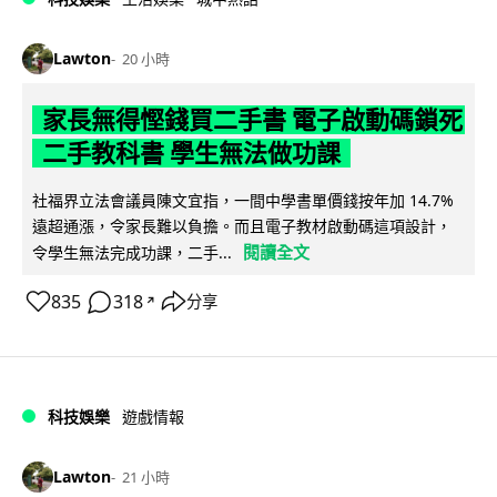
Lawton
20 小時
家長無得慳錢買二手書 電子啟動碼鎖死
二手教科書 學生無法做功課
社福界立法會議員陳文宜指，一間中學書單價錢按年加 14.7%
遠超通漲，令家長難以負擔。而且電子教材啟動碼這項設計，
閱讀全文
令學生無法完成功課，二手...
835
318
分享
↗
科技娛樂
遊戲情報
Lawton
21 小時