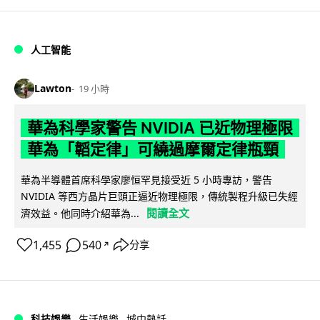
人工智能
Lawton
19 小時
華為科學家警告 NVIDIA 已近物理極限
華為「韜定律」可繞過摩爾定律瓶頸
華為半導體首席科學家廖恒罕見接受近 5 小時專訪，警告
NVIDIA 等西方晶片巨頭正逼近物理極限，傳統製程升級已失經
閱讀全文
濟效益。他同時介紹華為...
1,455
540
分享
↗
科技娛樂
生活娛樂
城中熱話