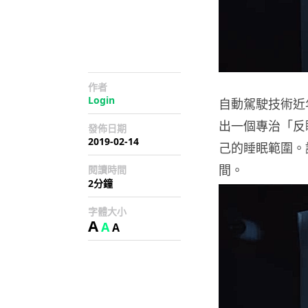
作者
Login
自動駕駛技術近
出一個專治「反
發佈日期
2019-02-14
己的睡眠範圍。
間。
閱讀時間
2分鐘
字體大小
A
A
A