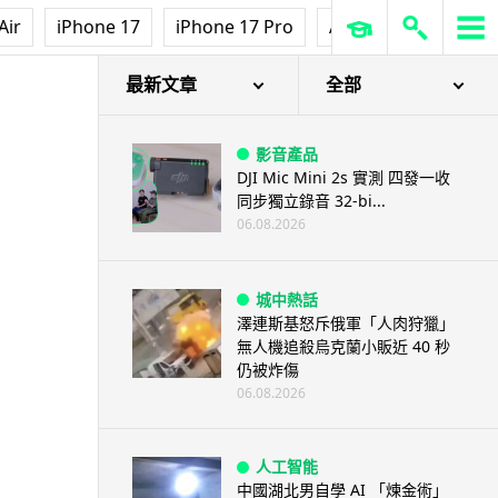
Air
iPhone 17
iPhone 17 Pro
AirPods Pro 3
Ap
最新文章
全部
影音產品
DJI Mic Mini 2s 實測 四發一收
同步獨立錄音 32-bi...
06.08.2026
城中熱話
澤連斯基怒斥俄軍「人肉狩獵」
無人機追殺烏克蘭小販近 40 秒
仍被炸傷
06.08.2026
人工智能
中國湖北男自學 AI 「煉金術」