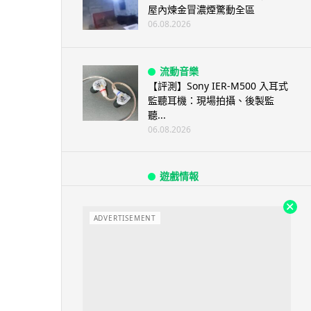
屋內煉金冒濃煙驚動全區
06.08.2026
流動音樂
【評測】Sony IER-M500 入耳式
監聽耳機：現場拍攝、後製監
聽...
06.08.2026
遊戲情報
《魔獸世界：至暗之夜》12.1
「烏拉特克的詛咒」專訪：巢穴
不為提高世...
ADVERTISEMENT
06.08.2026
遊戲情報
日本二手遊戲店減 90% 門市 業
績反增四成 “懷...