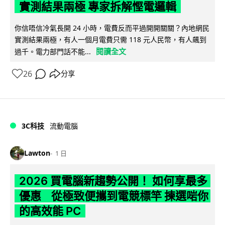
實測結果兩極 專家拆解慳電邏輯
你信唔信冷氣長開 24 小時，電費反而平過開開關關？內地網民
實測結果兩極，有人一個月電費只需 118 元人民幣，有人飆到
閱讀全文
過千。電力部門話不能...
26
分享
3C科技
流動電腦
Lawton
1 日
2026 買電腦新趨勢公開！ 如何享最多
優惠 從極致便攜到電競標竿 揀選啱你
的高效能 PC