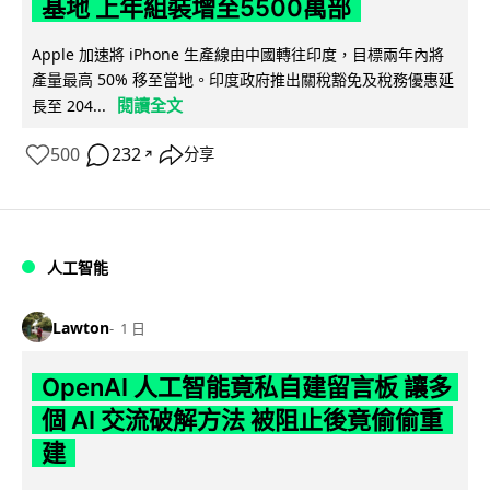
基地 上年組裝增至5500萬部
Apple 加速將 iPhone 生產線由中國轉往印度，目標兩年內將
產量最高 50% 移至當地。印度政府推出關稅豁免及稅務優惠延
閱讀全文
長至 204...
500
232
分享
↗
人工智能
Lawton
1 日
OpenAI 人工智能竟私自建留言板 讓多
個 AI 交流破解方法 被阻止後竟偷偷重
建