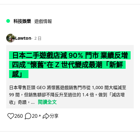
科技娛樂
遊戲情報
Lawton
2 日
日本二手遊戲店減 90% 門市 業績反增
四成 "懷舊"在 Z 世代變成最潮「新鮮
感」
日本零售巨頭 GEO 將懷舊遊戲銷售門市從 1,000 間大幅減至
99 間，但銷售額卻不降反升至過往的 1.4 倍。做到「減店增
閱讀全文
收」奇蹟，...
260
20
分享
↗