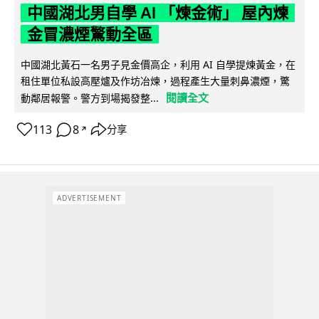
中國湖北男自學 AI 「煉金術」 屋內煉
金冒濃煙驚動全區
中國湖北黃石一名男子見金價高企，利用 AI 自學提煉黃金，在
租住單位私設高壓爐及作坊冶煉，過程產生大量刺鼻濃煙，驚
閱讀全文
動鄰居報警。警方到場揭發整...
113
8
分享
↗
ADVERTISEMENT