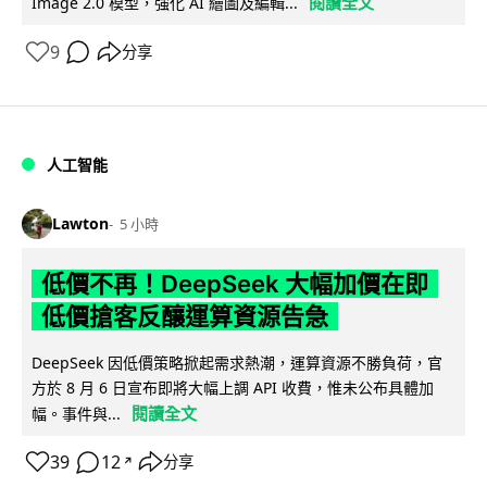
閱讀全文
Image 2.0 模型，強化 AI 繪圖及編輯...
9
分享
人工智能
Lawton
5 小時
低價不再！DeepSeek 大幅加價在即
低價搶客反釀運算資源告急
DeepSeek 因低價策略掀起需求熱潮，運算資源不勝負荷，官
方於 8 月 6 日宣布即將大幅上調 API 收費，惟未公布具體加
閱讀全文
幅。事件與...
39
12
分享
↗