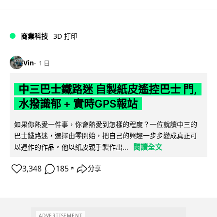
商業科技
3D 打印
Vin
1 日
中三巴士鐵路迷 自製紙皮遙控巴士 門,
水撥識郁 + 實時GPS報站
如果你熱愛一件事，你會熱愛到怎樣的程度？一位就讀中三的
巴士鐵路迷，選擇由零開始，把自己的興趣一步步變成真正可
閱讀全文
以運作的作品。他以紙皮親手製作出...
3,348
185
分享
↗
ADVERTISEMENT