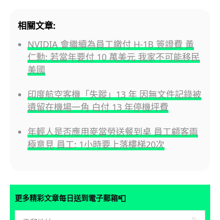
相關文章:
NVIDIA 會繼續為員工繳付 H-1B 簽證費 黃
仁勳: 若當年要付 10 萬美元 我家不可能移民
美國
印度航空客機「失蹤」13 年 因無文件記錄被
遺留在機場一角 白付 13 年停機坪費
年輕人是否應用麥當勞送餐到桌 員工顧客兩
極意見 員工: 1小時要上落樓梯20次
📮
更多精彩文章每日送到電子郵箱