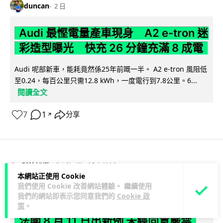
duncan
2 日
Audi 最慳電量產車現身 A2 e-tron 迷
彩造型曝光 快充 26 分鐘充滿 8 成電
Audi 呢部新車，能耗竟然係25年前嘅一半。 A2 e-tron 風阻低
至0.24，每百公里只需12.8 kWh，一度電行到7.8公里。6...
閱讀全文
7
1
分享
↗
科技娛樂
生活娛樂
城中熱話
本網站正使用 Cookie
我們使用 Cookie 改善網站體驗。 繼續使用
Vin
2 日
我們的網站即表示您同意我們的
Cookie 政
策
。
法國 8 月 11 日出新例 未經同意嚴禁