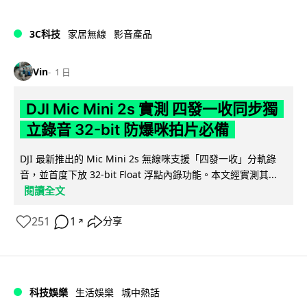
3C科技
家居無線
影音產品
Vin
1 日
DJI Mic Mini 2s 實測 四發一收同步獨
立錄音 32-bit 防爆咪拍片必備
DJI 最新推出的 Mic Mini 2s 無線咪支援「四發一收」分軌錄
音，並首度下放 32-bit Float 浮點內錄功能。本文經實測其...
閱讀全文
251
1
分享
↗
科技娛樂
生活娛樂
城中熱話