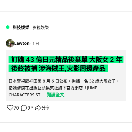
科技娛樂
影視娛樂
Lawton
1 日
訂購 43 億日元精品後棄單 大阪女 2 年
後終被捕 涉海賊王,火影周邊產品
日本警視廳神田署 8 月 6 日公布，拘捕一名 32 歲大阪女子，
指她涉嫌在出版巨頭集英社旗下官方網店「JUMP
閱讀全文
CHARACTERS ST...
70
9
分享
↗