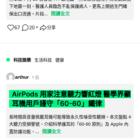
下地震一刻，醫護人員臨危不亂保護病人，更馬上開逃生門確
閱讀全文
保出口流通。片段...
67
20
分享
↗
科技娛樂
生活科技
健康
arthur
1 日
AirPods 用家注意聽力響紅燈 醫學界籲
耳機用戶謹守「60-60」鐵律
長時間高音量佩戴耳機可能導致永久性噪音性聽損。本文盤點 4
大聽力受損警號，介紹科學護耳的「60-60 原則」及 Apple 內
閱讀全文
置防護功能，...