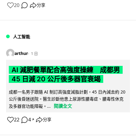
20
分享
人工智能
arthur
1 日
AI 減肥餐單配合高強度操練 成都男
45 日減 20 公斤後多器官衰竭
成都一名男子跟隨 AI 制訂高強度減脂計劃，45 日內減去約 20
公斤後昏迷送院。醫生診斷他患上尿源性膿毒症、膿毒性休克
閱讀全文
及多器官功能障礙。...
22
4
分享
↗