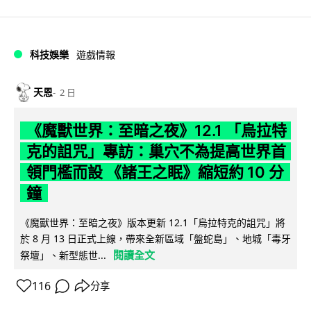
科技娛樂
遊戲情報
天恩
2 日
《魔獸世界：至暗之夜》12.1 「烏拉特
克的詛咒」專訪：巢穴不為提高世界首
領門檻而設 《諸王之眠》縮短約 10 分
鐘
《魔獸世界：至暗之夜》版本更新 12.1「烏拉特克的詛咒」將
於 8 月 13 日正式上線，帶來全新區域「盤蛇島」、地城「毒牙
閱讀全文
祭壇」、新型態世...
116
分享