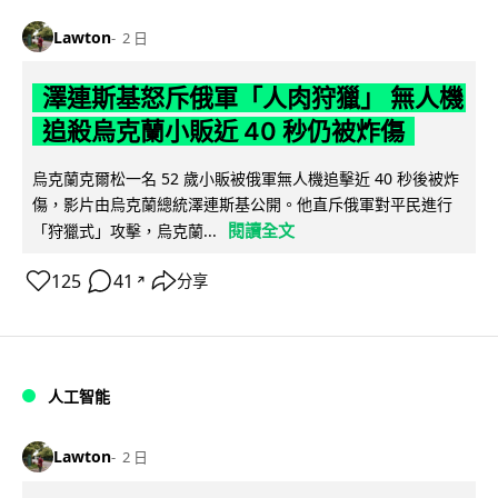
Lawton
2 日
澤連斯基怒斥俄軍「人肉狩獵」 無人機
追殺烏克蘭小販近 40 秒仍被炸傷
烏克蘭克爾松一名 52 歲小販被俄軍無人機追擊近 40 秒後被炸
傷，影片由烏克蘭總統澤連斯基公開。他直斥俄軍對平民進行
閱讀全文
「狩獵式」攻擊，烏克蘭...
125
41
分享
↗
人工智能
Lawton
2 日