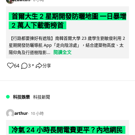
首爾大生 2 星期開發防曬地圖 一日暴增
2 萬人下載衝榜首
【行路都要揀好有遮陰】南韓首爾大學 23 歲學生劉敏俊利用 2
星期開發防曬導航 App「走向陰涼處」，結合建築物高度、太
閱讀全文
陽仰角及行道樹陰影...
64
3
分享
↗
科技娛樂
科技新聞
arthur
10 小時
冷氣 24 小時長開電費更平？內地網民