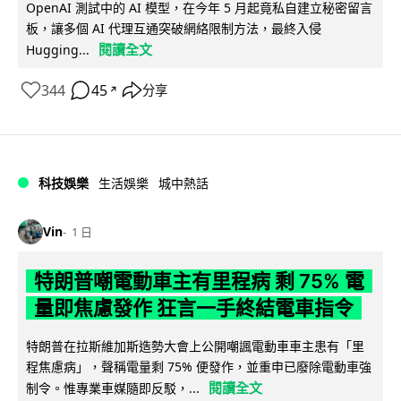
OpenAI 測試中的 AI 模型，在今年 5 月起竟私自建立秘密留言
板，讓多個 AI 代理互通突破網絡限制方法，最終入侵
閱讀全文
Hugging...
344
45
分享
↗
科技娛樂
生活娛樂
城中熱話
Vin
1 日
特朗普嘲電動車主有里程病 剩 75% 電
量即焦慮發作 狂言一手終結電車指令
特朗普在拉斯維加斯造勢大會上公開嘲諷電動車車主患有「里
程焦慮病」，聲稱電量剩 75% 便發作，並重申已廢除電動車強
閱讀全文
制令。惟專業車媒隨即反駁，...