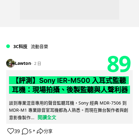
3C科技
流動音樂
89
Lawton
2 日
【評測】Sony IER-M500 入耳式監聽
耳機：現場拍攝、後製監聽與人聲利器
談到專業混音專用的聲音監聽耳機，Sony 經典 MDR-7506 到
MDR-M1 專業錄音室耳機都為人熟悉。而現在舞台製作者與創
閱讀全文
意影像製作...
39
5
分享
↗