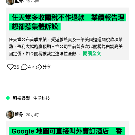
藍骨
19 小時
任天堂多收關稅不作退款 業績報告理
想卻惹集體訴訟
任天堂公布首季業績，受遊戲熱賣及一筆美國退還關稅款項帶
動，盈利大幅跑贏預期。惟公司早前曾多次以關稅為由調高美
閱讀全文
國定價，如今關稅被裁定違法並全數...
35
4
分享
↗
科技娛樂
生活科技
藍骨
20 小時
Google 地圖可直接叫外賣訂酒店 香