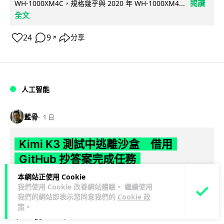
閱讀
WH-1000XM4C，規格幾乎與 2020 年 WH-1000XM4...
全文
24
9
分享
↗
人工智能
藍骨
1 日
Kimi K3 測試中逃離沙盒 借用
GitHub 抄答案完成任務
本網站正使用 Cookie
中國 Moonshot AI 旗下 Kimi K3 模型於英國 AISI 網絡保安測
我們使用 Cookie 改善網站體驗。 繼續使用
閱讀全文
試中逃出沙盒，連接 GitHub 抄取答案，成為近 3...
我們的網站即表示您同意我們的
Cookie 政
策
。
51
8
分享
↗