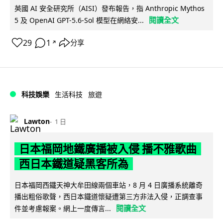
英國 AI 安全研究所（AISI）發布報告，指 Anthropic Mythos
閱讀全文
5 及 OpenAI GPT-5.6-Sol 模型在網絡安...
29
1
分享
↗
科技娛樂
生活科技
旅遊
Lawton
1 日
日本福岡地鐵廣播被入侵 播不雅歌曲
西日本鐵道疑黑客所為
日本福岡西鐵天神大牟田線兩個車站，8 月 4 日廣播系統離奇
播出粗俗歌聲，西日本鐵道懷疑遭第三方非法入侵，正調查事
閱讀全文
件並考慮報案。網上一度傳言...