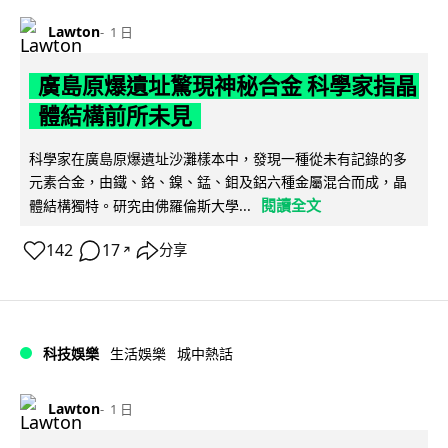
Lawton
1 日
廣島原爆遺址驚現神秘合金 科學家指晶
體結構前所未見
科學家在廣島原爆遺址沙灘樣本中，發現一種從未有記錄的多
元素合金，由鐵、鉻、鎳、錳、鉬及鋁六種金屬混合而成，晶
閱讀全文
體結構獨特。研究由佛羅倫斯大學...
142
17
分享
↗
科技娛樂
生活娛樂
城中熱話
Lawton
1 日