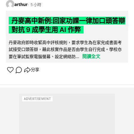
arthur
5 小時
丹麥高中新例:回家功課一律加口頭答辯
對抗 9 成學生用 AI 作弊
丹麥政府即時收緊高中評核規則，要求學生為在家完成書面考
試接受口頭答辯，藉此核實作品是否由學生自行完成。學校亦
閱讀全文
要在筆試監察電腦螢幕、設定網絡防...
分享
ADVERTISEMENT