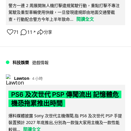
警方一連 2 周展開無人機打擊違規駕駛行動，重點打擊不專注
駕駛及重型車輛使用快線，一旦發現違規即由地面交通警截
閱讀全文
查。行動配合警方今年上半年致命...
71
11
分享
↗
科技娛樂
遊戲情報
Lawton
4 小時
PS6 及次世代 PSP 傳聞流出 記憶體危
機恐拖累推出時間
爆料媒體披露 Sony 次世代主機傳聞,指 PS6 及次世代 PSP 手提
裝置預計 2027 年底推出,分別為一款強大家用主機及一款性能
閱讀全文
較弱...