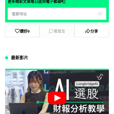
📮
更多精彩文章每日送到電子郵箱
讚好
0
看留言
分享
最新影片