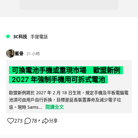
3C科技
手提電話
藍骨
21 小時
可換電池手機或重現市場 歐盟新例
2027 年強制手機用可拆式電池
歐盟新例將於 2027 年 2 月 18 日生效，規定手機及平板電腦電
池須可由用戶自行拆換，目標是延長裝置壽命及減少電子垃
閱讀全文
圾。現時 Sams...
273
78
分享
↗