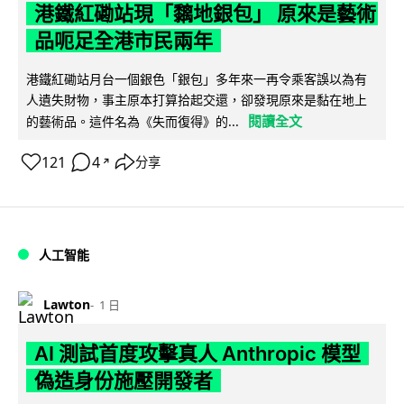
港鐵紅磡站現「黐地銀包」 原來是藝術
品呃足全港市民兩年
港鐵紅磡站月台一個銀色「銀包」多年來一再令乘客誤以為有
人遺失財物，事主原本打算拾起交還，卻發現原來是黏在地上
閱讀全文
的藝術品。這件名為《失而復得》的...
121
4
分享
↗
人工智能
Lawton
1 日
AI 測試首度攻擊真人 Anthropic 模型
偽造身份施壓開發者