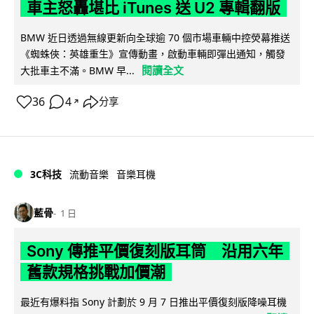
車主怒轟堪比 iTunes 送 U2 專輯翻版
BMW 近日透過無線更新向全球逾 70 個市場車輛中控熒幕推送
《蜘蛛俠：英雄重生》宣傳動畫，啟動車輛即彈出通知，觸發
閱讀全文
大批車主不滿。BMW 早...
36
4
分享
↗
3C科技
流動音樂
音樂耳機
藍骨
1 日
Sony 傳推平價復刻版耳筒 沿用六年
舊款規格挑戰加價潮
最近有爆料指 Sony 計劃於 9 月 7 日推出平價復刻版降噪耳機