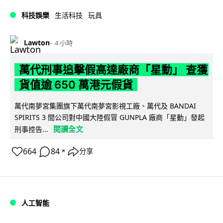
科技娛樂
生活科技
玩具
Lawton
4 小時
萬代刑事追擊假高達廠商「星動」 查獲
貨值逾 650 萬港元假貨
萬代南夢宮集團旗下萬代南夢宮影視工廠、萬代及 BANDAI
SPIRITS 3 間公司對中國大陸假冒 GUNPLA 廠商「星動」發起
閱讀全文
刑事控告...
664
84
分享
↗
人工智能