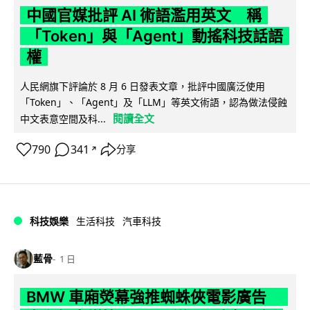
中國官媒批評 AI 術語濫用英文 稱
「Token」與「Agent」動搖科技話語
權
人民網旗下評論於 8 月 6 日發表文章，批評中國廣泛使用
「Token」、「Agent」及「LLM」等英文術語，認為做法侵蝕
閱讀全文
中文表意空間及科...
790
341
分享
↗
科技娛樂
生活科技
汽車科技
藍骨
1 日
BMW 車廂熒幕強推蜘蛛俠電影廣告