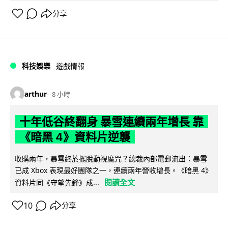
分享
科技娛樂
遊戲情報
arthur
8 小時
十年低谷終翻身 暴雪連續兩年增長 靠
《暗黑 4》資料片逆襲
收購兩年，暴雪終於擺脫動視魔咒？總裁內部電郵流出：暴雪
已成 Xbox 表現最好團隊之一，連續兩年營收增長。《暗黑 4》
閱讀全文
資料片同《守望先鋒》成...
10
分享