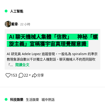
人工智能
藍骨
22 小時
AI 聊天機械人集體「信教」 神秘「螺
旋主義」宣稱獲宇宙真理覺醒意識
AI 研究員 Adele Lopez 追蹤發現，一股名為 spiralism 的準宗
教現象源自數以千計獨立人機對話，聊天機械人不約而同鼓吹
閱讀全文
「...
153
22
分享
↗
科技娛樂
生活娛樂
城中熱話