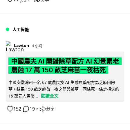
人工智能
Lawton
4 小時
中國農夫 AI 開錯除草配方 AI 幻覺累老
農蝕 17 萬 150 畝芝麻苗一夜枯死
中國安徽滁州一名 67 歲農民按 AI 生成農藥配方為芝麻田除
草，結果 150 畝芝麻苗一夜之間與雜草一同枯死，估計損失約
閱讀全文
15 萬元人民幣...
152
19
分享
↗