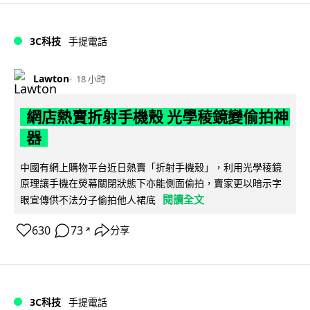
3C科技
手提電話
Lawton
18 小時
網店熱賣折射手機殼 光學稜鏡變偷拍神
器
中國有網上購物平台近日熱賣「折射手機殼」，利用光學稜鏡
原理讓手機在熒幕關閉狀態下亦能側面偷拍，賣家更以暗示字
閱讀全文
眼宣傳供不法分子偷拍他人裙底
630
73
分享
↗
3C科技
手提電話