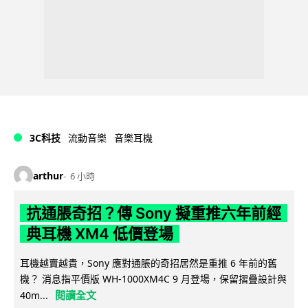
3C科技
流動音樂
音樂耳機
arthur
6 小時
抗通脹奇招？傳 Sony 擬重推六年前經
典耳機 XM4 低價登場
耳機越賣越貴，Sony 應對通脹的奇招居然是重推 6 年前的舊
機？ 消息指平價版 WH-1000XM4C 9 月登場，保留摺疊設計與
閱讀全文
40m...