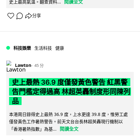
閱讀全文
史上最高氣溫。翻查資料...
分享
科技娛樂
生活科技
健康
Lawton
45 分
史上最熱 36.9 度僅發黃色警告 紅黑警
告門檻定得過高 林超英轟制度形同陳列
品
本港周日錄得史上最熱 36.9 度，上水更達 39.8 度，惟勞工處
僅發黃色工作暑熱警告。前天文台台長林超英轟現行機制以
閱讀全文
「香港暑熱指數」為基...