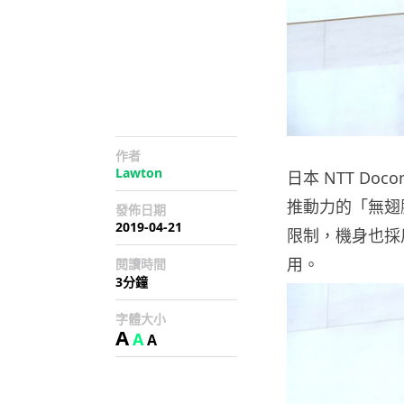
作者
Lawton
日本 NTT D
推動力的「無翅
發佈日期
2019-04-21
限制，機身也採
用。
閱讀時間
3分鐘
字體大小
A
A
A