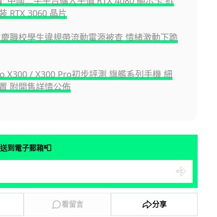
中國二手平台購入平價 RTX 4080 顯示卡 拆
 RTX 3060 晶片
重慶職校學生違規帶流動電源被查 情緒激動下跪
ivo X300 / X300 Pro初步評測 旗艦系列手機 細
置 附開售詳情公佈
📮
送到電子郵箱
看留言
分享