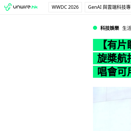
WWDC 2026
GenAI 與雲端科技
【有片睇】日本D
科技娛樂
生
【有片
旋槳航
唱會可