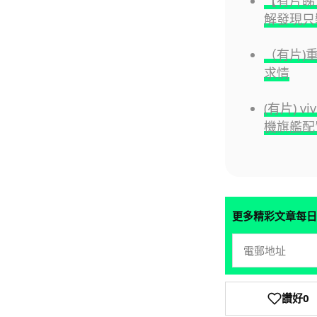
【有片睇】
解發現只裝
（有片)
求情
(有片) v
機旗艦配
更多精彩文章每日
讚好
0