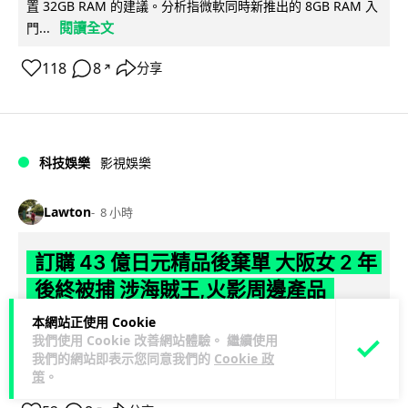
置 32GB RAM 的建議。分析指微軟同時新推出的 8GB RAM 入
閱讀全文
門...
118
8
分享
↗
科技娛樂
影視娛樂
Lawton
8 小時
訂購 43 億日元精品後棄單 大阪女 2 年
後終被捕 涉海賊王,火影周邊產品
本網站正使用 Cookie
日本警視廳神田署 8 月 6 日公布，拘捕一名 32 歲大阪女子，
我們使用 Cookie 改善網站體驗。 繼續使用
指她涉嫌在出版巨頭集英社旗下官方網店「JUMP
我們的網站即表示您同意我們的
Cookie 政
閱讀全文
CHARACTERS ST...
策
。