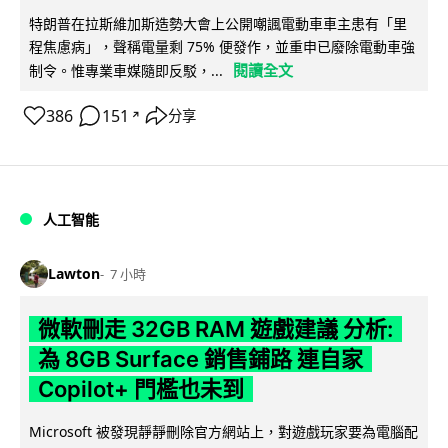
特朗普在拉斯維加斯造勢大會上公開嘲諷電動車車主患有「里
程焦慮病」，聲稱電量剩 75% 便發作，並重申已廢除電動車強
閱讀全文
制令。惟專業車媒隨即反駁，...
386
151
分享
↗
人工智能
Lawton
7 小時
微軟刪走 32GB RAM 遊戲建議 分析:
為 8GB Surface 銷售鋪路 連自家
Copilot+ 門檻也未到
Microsoft 被發現靜靜刪除官方網站上，對遊戲玩家要為電腦配