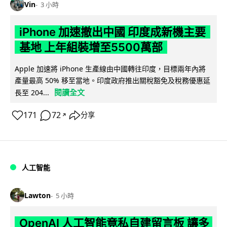
Vin
3 小時
iPhone 加速撤出中國 印度成新機主要
基地 上年組裝增至5500萬部
Apple 加速將 iPhone 生產線由中國轉往印度，目標兩年內將
產量最高 50% 移至當地。印度政府推出關稅豁免及稅務優惠延
閱讀全文
長至 204...
171
72
分享
↗
人工智能
Lawton
5 小時
OpenAI 人工智能竟私自建留言板 讓多