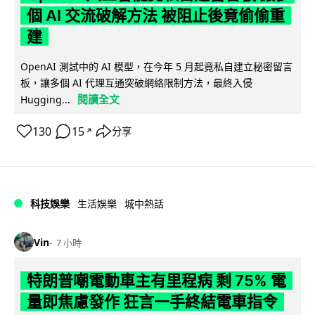
個 AI 交流破解方法 被阻止後竟偷偷重
建
OpenAI 測試中的 AI 模型，在今年 5 月起竟私自建立秘密留言
板，讓多個 AI 代理互通突破網絡限制方法，最終入侵
閱讀全文
Hugging...
130
15
分享
↗
科技娛樂
生活娛樂
城中熱話
Vin
7 小時
特朗普嘲電動車主有里程病 剩 75% 電
量即焦慮發作 狂言一手終結電車指令