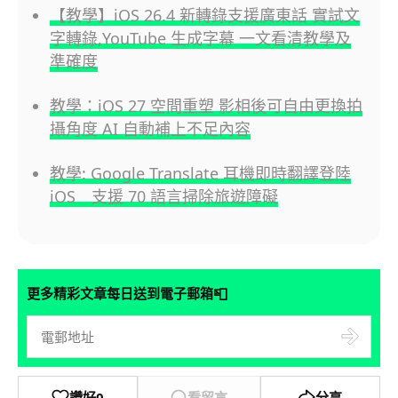
【教學】iOS 26.4 新轉錄支援廣東話 實試文
字轉錄,YouTube 生成字幕 一文看清教學及
準確度
教學：iOS 27 空間重塑 影相後可自由更換拍
攝角度 AI 自動補上不足內容
教學: Google Translate 耳機即時翻譯登陸
iOS 支援 70 語言掃除旅遊障礙
📮
更多精彩文章每日送到電子郵箱
讚好
0
看留言
分享