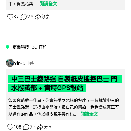
閱讀全文
下，僅憑藉與...
37
2
分享
↗
商業科技
3D 打印
Vin
3 小時
中三巴士鐵路迷 自製紙皮遙控巴士 門,
水撥識郁 + 實時GPS報站
如果你熱愛一件事，你會熱愛到怎樣的程度？一位就讀中三的
巴士鐵路迷，選擇由零開始，把自己的興趣一步步變成真正可
閱讀全文
以運作的作品。他以紙皮親手製作出...
108
7
分享
↗