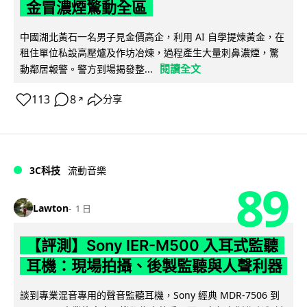
金冒濃煙驚動全區
中國湖北黃石一名男子見金價高企，利用 AI 自學提煉黃金，在
租住單位私設高壓爐及作坊冶煉，過程產生大量刺鼻濃煙，驚
閱讀全文
動鄰居報警。警方到場揭發整...
113
8
分享
↗
3C科技
流動音樂
89
Lawton
1 日
【評測】Sony IER-M500 入耳式監聽
耳機：現場拍攝、後製監聽與人聲利器
談到專業混音專用的聲音監聽耳機，Sony 經典 MDR-7506 到