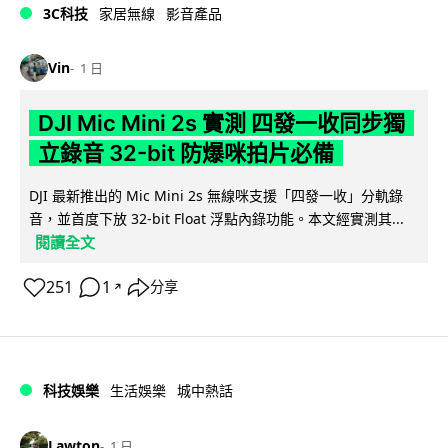
3C科技
家居無線
影音產品
Vin
1 日
DJI Mic Mini 2s 實測 四發一收同步獨
立錄音 32-bit 防爆咪拍片必備
DJI 最新推出的 Mic Mini 2s 無線咪支援「四發一收」分軌錄
音，並首度下放 32-bit Float 浮點內錄功能。本文經實測其...
閱讀全文
251
1
分享
↗
科技娛樂
生活娛樂
城中熱話
Lawton
1 日