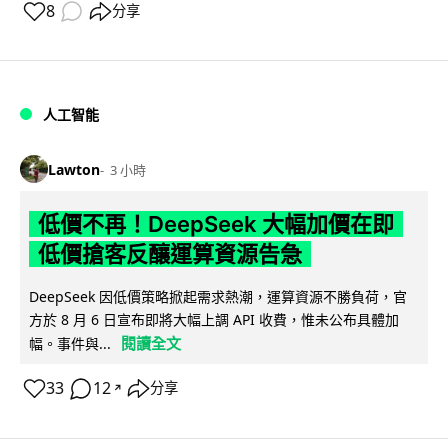
8
分享
人工智能
Lawton
3 小時
低價不再！DeepSeek 大幅加價在即
低價搶客反釀運算資源告急
DeepSeek 因低價策略掀起需求熱潮，運算資源不勝負荷，官
方於 8 月 6 日宣布即將大幅上調 API 收費，惟未公布具體加
閱讀全文
幅。事件與...
33
12
分享
↗