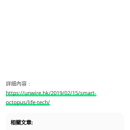
詳細內容﹕
https://unwire.hk/2019/02/15/smart-
octopus/life-tech/
相關文章: