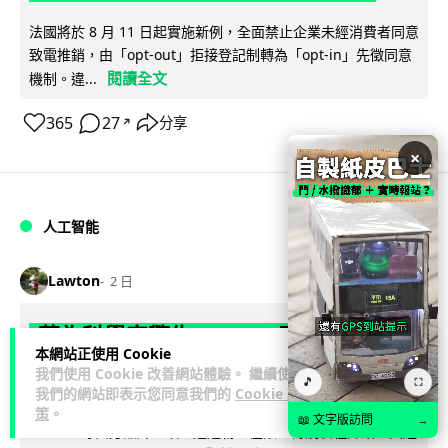
法國將於 8 月 11 日起實施新例，全面禁止企業未經消費者同意
致電推銷，由「opt-out」拒接登記制轉為「opt-in」先徵同意
閱讀全文
機制。違...
365
27
分享
↗
×
人工智能
Lawton
2 日
華為科學家警告 NVIDIA 已近物理極限
本網站正使用 Cookie
華為「韜定律」可繞過摩爾定律瓶頸
我們使用 Cookie 改善網站體驗。 繼續使用
🎵
⛶
我們的網站即表示您同意我們的
Cookie 政
華為半導體首席科學家廖恒罕見接受近 5 小時專訪，警告
策
。
📖 文字版訪問
→
NVIDIA 等西方晶片巨頭正逼近物理極限，傳統製程升級已失經