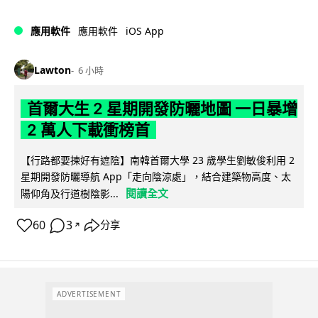
iOS App
應用軟件
應用軟件
Lawton
6 小時
首爾大生 2 星期開發防曬地圖 一日暴增
2 萬人下載衝榜首
【行路都要揀好有遮陰】南韓首爾大學 23 歲學生劉敏俊利用 2
星期開發防曬導航 App「走向陰涼處」，結合建築物高度、太
閱讀全文
陽仰角及行道樹陰影...
60
3
分享
↗
ADVERTISEMENT