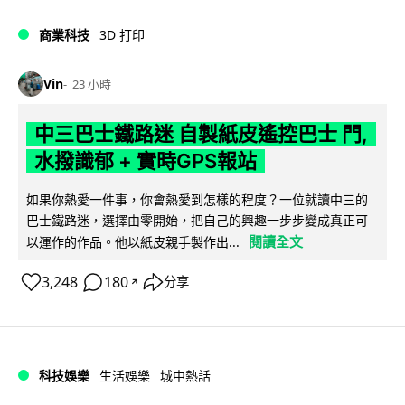
商業科技
3D 打印
Vin
23 小時
中三巴士鐵路迷 自製紙皮遙控巴士 門,
水撥識郁 + 實時GPS報站
如果你熱愛一件事，你會熱愛到怎樣的程度？一位就讀中三的
巴士鐵路迷，選擇由零開始，把自己的興趣一步步變成真正可
閱讀全文
以運作的作品。他以紙皮親手製作出...
3,248
180
分享
↗
科技娛樂
生活娛樂
城中熱話