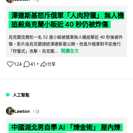
澤連斯基怒斥俄軍「人肉狩獵」 無人機
追殺烏克蘭小販近 40 秒仍被炸傷
烏克蘭克爾松一名 52 歲小販被俄軍無人機追擊近 40 秒後被炸
傷，影片由烏克蘭總統澤連斯基公開。他直斥俄軍對平民進行
閱讀全文
「狩獵式」攻擊，烏克蘭...
124
41
分享
↗
人工智能
Lawton
1 日
中國湖北男自學 AI 「煉金術」 屋內煉