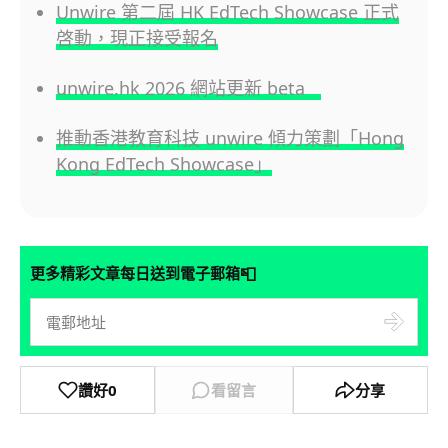
Unwire 第二屆 HK EdTech Showcase 正式
啓動，現正接受報名
unwire.hk 2026 網站更新 beta
推動香港教育科技 unwire 傾力策劃「Hong
Kong EdTech Showcase」
📮
更多精彩文章每日送到電子郵箱
讚好
0
看留言
分享