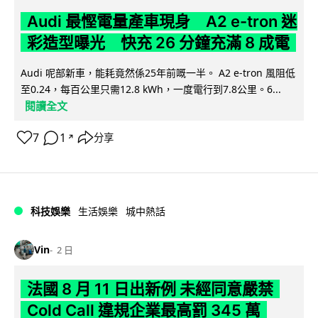
Audi 最慳電量產車現身 A2 e-tron 迷
彩造型曝光 快充 26 分鐘充滿 8 成電
Audi 呢部新車，能耗竟然係25年前嘅一半。 A2 e-tron 風阻低
至0.24，每百公里只需12.8 kWh，一度電行到7.8公里。6...
閱讀全文
7
1
分享
↗
科技娛樂
生活娛樂
城中熱話
Vin
2 日
法國 8 月 11 日出新例 未經同意嚴禁
Cold Call 違規企業最高罰 345 萬