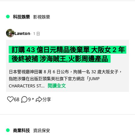
科技娛樂
影視娛樂
Lawton
1 日
訂購 43 億日元精品後棄單 大阪女 2 年
後終被捕 涉海賊王,火影周邊產品
日本警視廳神田署 8 月 6 日公布，拘捕一名 32 歲大阪女子，
指她涉嫌在出版巨頭集英社旗下官方網店「JUMP
閱讀全文
CHARACTERS ST...
68
9
分享
↗
商業科技
資訊保安