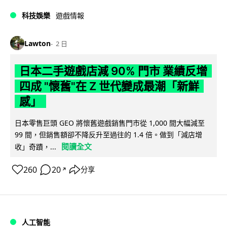
科技娛樂
遊戲情報
Lawton
2 日
日本二手遊戲店減 90% 門市 業績反增
四成 "懷舊"在 Z 世代變成最潮「新鮮
感」
日本零售巨頭 GEO 將懷舊遊戲銷售門市從 1,000 間大幅減至
99 間，但銷售額卻不降反升至過往的 1.4 倍。做到「減店增
閱讀全文
收」奇蹟，...
260
20
分享
↗
人工智能