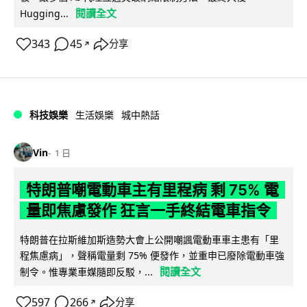
閱讀全文
Hugging...
343
45
分享
↗
科技娛樂
生活娛樂
城中熱話
Vin
1 日
特朗普嘲電動車主有里程病 剩 75% 電
量即焦慮發作 狂言一手終結電車指令
特朗普在拉斯維加斯造勢大會上公開嘲諷電動車車主患有「里
程焦慮病」，聲稱電量剩 75% 便發作，並重申已廢除電動車強
閱讀全文
制令。惟專業車媒隨即反駁，...
597
266
分享
↗