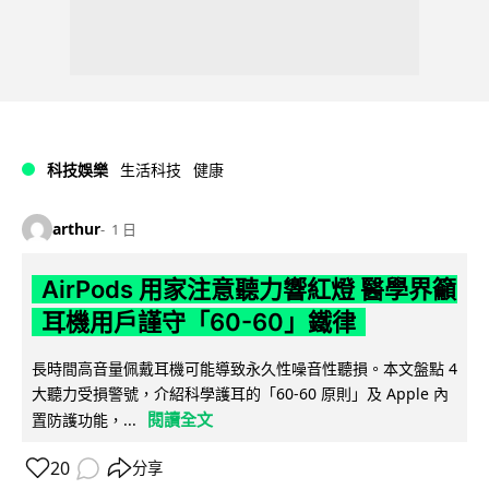
科技娛樂
生活科技
健康
arthur
1 日
AirPods 用家注意聽力響紅燈 醫學界籲
耳機用戶謹守「60-60」鐵律
長時間高音量佩戴耳機可能導致永久性噪音性聽損。本文盤點 4
大聽力受損警號，介紹科學護耳的「60-60 原則」及 Apple 內
閱讀全文
置防護功能，...
20
分享