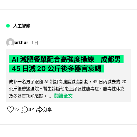
人工智能
arthur
1 日
AI 減肥餐單配合高強度操練 成都男
45 日減 20 公斤後多器官衰竭
成都一名男子跟隨 AI 制訂高強度減脂計劃，45 日內減去約 20
公斤後昏迷送院。醫生診斷他患上尿源性膿毒症、膿毒性休克
閱讀全文
及多器官功能障礙。...
22
4
分享
↗