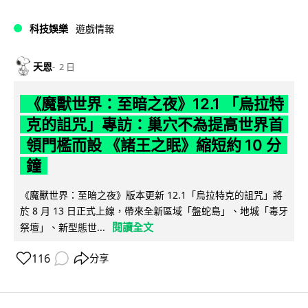
科技娛樂
遊戲情報
天恩
2 日
《魔獸世界：至暗之夜》12.1 「烏拉特
克的詛咒」專訪：巢穴不為提高世界首
領門檻而設 《諸王之眠》縮短約 10 分
鐘
《魔獸世界：至暗之夜》版本更新 12.1「烏拉特克的詛咒」將
於 8 月 13 日正式上線，帶來全新區域「盤蛇島」、地城「毒牙
閱讀全文
祭壇」、新型態世...
116
分享