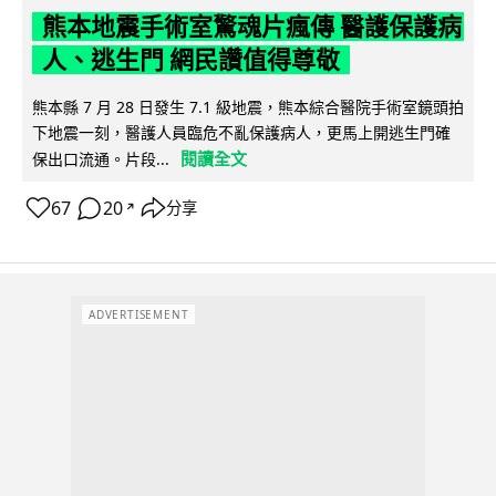
熊本地震手術室驚魂片瘋傳 醫護保護病
人、逃生門 網民讚值得尊敬
熊本縣 7 月 28 日發生 7.1 級地震，熊本綜合醫院手術室鏡頭拍
下地震一刻，醫護人員臨危不亂保護病人，更馬上開逃生門確
閱讀全文
保出口流通。片段...
67
20
分享
↗
ADVERTISEMENT