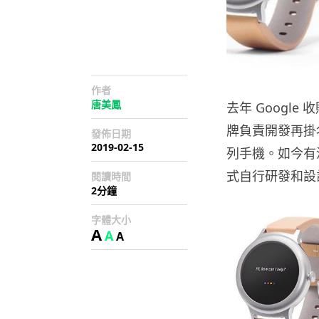
作者
唐美鳳
去年 Googl
牌負責開發再掛名
發佈日期
2019-02-15
列手機。如今有消
式自行研發和設計，
閱讀時間
2分鐘
字體大小
A
A
A