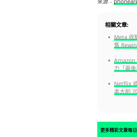
來源：
phonear
相關文章:
Meta 收
售 Rewi
Amazo
力「最後
Netfli
本大削 7
更多精彩文章每日