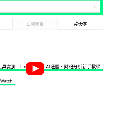
看留言
分享
l Watch