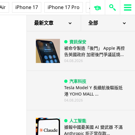
Air
iPhone 17
iPhone 17 Pro
AirPods Pro 3
Ap
最新文章
全部
資訊保安
被命令製造「後門」 Apple 再控
告英國政府 加密後門爭議延燒...
04.08.2026
汽車科技
Tesla Model Y 長續航後驅版抵
港 YOHO MALL ...
04.08.2026
人工智能
據報中國憂美國 AI 變武器 不滿
Anthropic 拒正常存取...