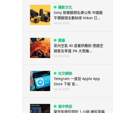
攝影文化
Sony 授權鏡頭名單公佈 中國廠
平價鏡頭全數缺席 Nikon 已...
04.08.2026
健康
室內空氣 40 度暑熱難耐 德國空
調普及率僅 3% 大眾繼...
04.08.2026
社交網絡
Telegram 一度從 Apple App
Store 下架 官...
04.08.2026
城中熱話
葵芳街燈狂閃近 1 小時 網民笑稱