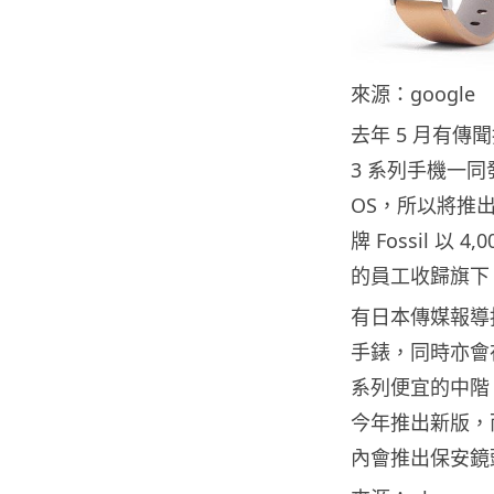
來源：google
去年 5 月有傳聞
3 系列手機一同發
OS，所以將推出
牌 Fossil 
的員工收歸旗下，令
有日本傳媒報導指，
手錶，同時亦會在
系列便宜的中階 L
今年推出新版，而
內會推出保安鏡