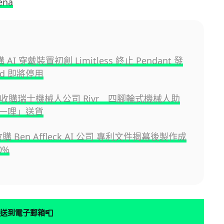
ena
購 AI 穿戴裝置初創 Limitless 終止 Pendant 發
nd 即將停用
n 收購瑞士機械人公司 Rivr 四腳輪式機械人助
一哩」送貨
x 收購 Ben Affleck AI 公司 專利文件揭幕後製作成
0%
📮
送到電子郵箱