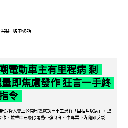
活娛樂
城中熱話
嘲電動車主有里程病 剩
 電量即焦慮發作 狂言一手終
指令
斯造勢大會上公開嘲諷電動車車主患有「里程焦慮病」，聲
便發作，並重申已廢除電動車強制令。惟專業車媒隨即反駁，...