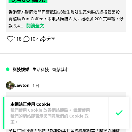
香港警方聯同澳門司警搗破以養生咖啡生意包裝的虛擬貨幣投
資騙局 Fun Coffee，兩地共拘捕 8 人，接獲逾 200 宗舉報，涉
閱讀全文
款 9,4...
118
10
分享
↗
科技娛樂
生活科技
智慧城市
Lawton
1 日
網約車條例生效 有司機暫時停工避風頭
本網站正使用 Cookie
的士業界籲白牌 "改邪歸正"
我們使用 Cookie 改善網站體驗。 繼續使用
我們的網站即表示您同意我們的
Cookie 政
策
。
規管網約車法例大部分條文已於 8 月 3 日生效，的士業界就期
望白牌車司機，能夠「改邪歸正」回流駕駛的士。新例大幅提