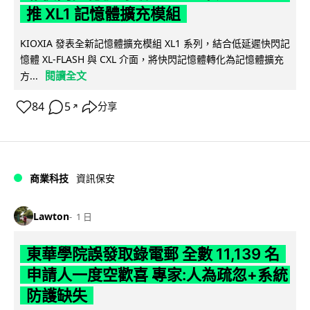
推 XL1 記憶體擴充模組
KIOXIA 發表全新記憶體擴充模組 XL1 系列，結合低延遲快閃記
憶體 XL-FLASH 與 CXL 介面，將快閃記憶體轉化為記憶體擴充
閱讀全文
方...
84
5
分享
↗
商業科技
資訊保安
Lawton
1 日
東華學院誤發取錄電郵 全數 11,139 名
申請人一度空歡喜 專家:人為疏忽+系統
防護缺失