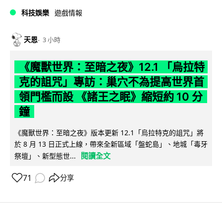
科技娛樂
遊戲情報
天恩
3 小時
《魔獸世界：至暗之夜》12.1 「烏拉特
克的詛咒」專訪：巢穴不為提高世界首
領門檻而設 《諸王之眠》縮短約 10 分
鐘
《魔獸世界：至暗之夜》版本更新 12.1「烏拉特克的詛咒」將
於 8 月 13 日正式上線，帶來全新區域「盤蛇島」、地城「毒牙
閱讀全文
祭壇」、新型態世...
71
分享