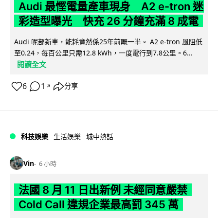
Audi 最慳電量產車現身 A2 e-tron 迷
彩造型曝光 快充 26 分鐘充滿 8 成電
Audi 呢部新車，能耗竟然係25年前嘅一半。 A2 e-tron 風阻低
至0.24，每百公里只需12.8 kWh，一度電行到7.8公里。6...
閱讀全文
6
1
分享
↗
科技娛樂
生活娛樂
城中熱話
Vin
6 小時
法國 8 月 11 日出新例 未經同意嚴禁
Cold Call 違規企業最高罰 345 萬