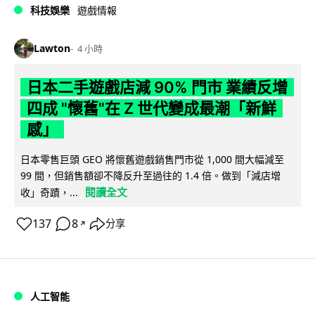
科技娛樂
遊戲情報
Lawton
4 小時
日本二手遊戲店減 90% 門市 業績反增
四成 "懷舊"在 Z 世代變成最潮「新鮮
感」
日本零售巨頭 GEO 將懷舊遊戲銷售門市從 1,000 間大幅減至
99 間，但銷售額卻不降反升至過往的 1.4 倍。做到「減店增
閱讀全文
收」奇蹟，...
137
8
分享
↗
人工智能