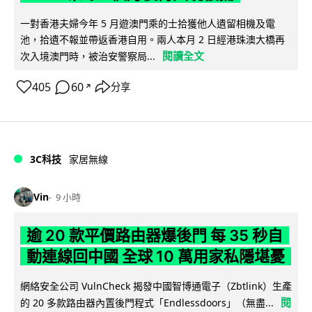
一對香港夫婦今年 5 月遊澳門乘的士拾獲他人遺留相機及電
池，拾遺不報並帶返香港自用。兩人本月 2 日經港珠澳大橋再
閱讀全文
次入境澳門時，被治安警察局...
405
60
分享
↗
3C科技
家居無線
Vin
9 小時
逾 20 款平價路由器爆後門 每 35 秒自
動連線回中國 全球 10 萬用家私隱堪憂
網絡安全公司 VulnCheck 揭發中國智博通電子（Zbtlink）生產
閱
的 20 多款路由器內置後門程式「Endlessdoors」（無盡...