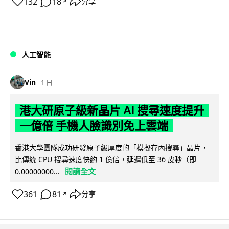
132
18
分享
↗
人工智能
Vin
1 日
港大研原子級新晶片 AI 搜尋速度提升
一億倍 手機人臉識別免上雲端
香港大學團隊成功研發原子級厚度的「模擬存內搜尋」晶片，
比傳統 CPU 搜尋速度快約 1 億倍，延遲低至 36 皮秒（即
閱讀全文
0.00000000...
361
81
分享
↗