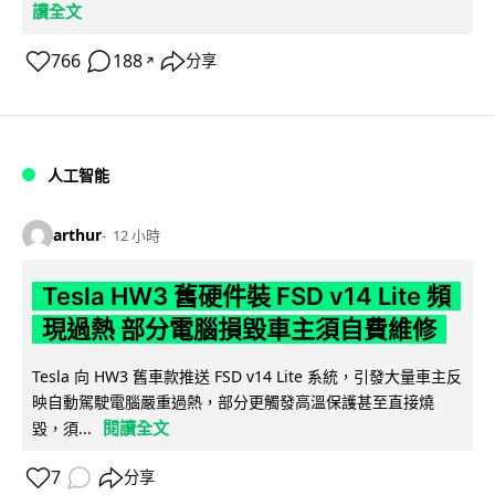
讀全文
766
188
分享
↗
人工智能
arthur
12 小時
Tesla HW3 舊硬件裝 FSD v14 Lite 頻
現過熱 部分電腦損毀車主須自費維修
Tesla 向 HW3 舊車款推送 FSD v14 Lite 系統，引發大量車主反
映自動駕駛電腦嚴重過熱，部分更觸發高溫保護甚至直接燒
閱讀全文
毀，須...
7
分享