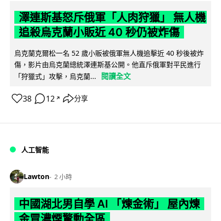
澤連斯基怒斥俄軍「人肉狩獵」 無人機
追殺烏克蘭小販近 40 秒仍被炸傷
烏克蘭克爾松一名 52 歲小販被俄軍無人機追擊近 40 秒後被炸
傷，影片由烏克蘭總統澤連斯基公開。他直斥俄軍對平民進行
閱讀全文
「狩獵式」攻擊，烏克蘭...
38
12
分享
↗
人工智能
Lawton
2 小時
中國湖北男自學 AI 「煉金術」 屋內煉
金冒濃煙驚動全區