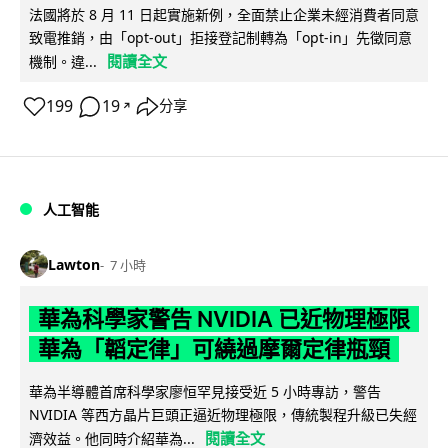
法國將於 8 月 11 日起實施新例，全面禁止企業未經消費者同意
致電推銷，由「opt-out」拒接登記制轉為「opt-in」先徵同意
閱讀全文
機制。違...
199
19
分享
↗
人工智能
Lawton
7 小時
華為科學家警告 NVIDIA 已近物理極限
華為「韜定律」可繞過摩爾定律瓶頸
華為半導體首席科學家廖恒罕見接受近 5 小時專訪，警告
NVIDIA 等西方晶片巨頭正逼近物理極限，傳統製程升級已失經
閱讀全文
濟效益。他同時介紹華為...