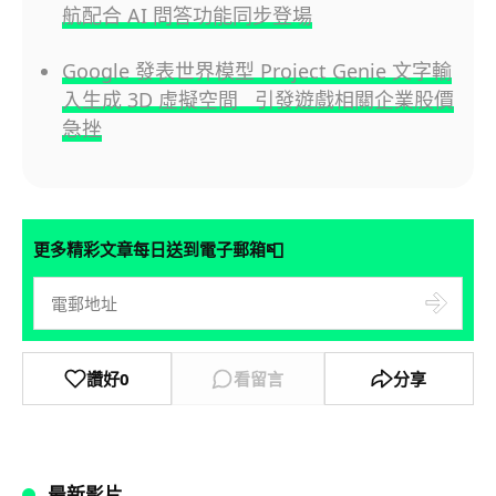
航配合 AI 問答功能同步登場
Google 發表世界模型 Project Genie 文字輸
入生成 3D 虛擬空間 引發遊戲相關企業股價
急挫
📮
更多精彩文章每日送到電子郵箱
讚好
0
看留言
分享
最新影片