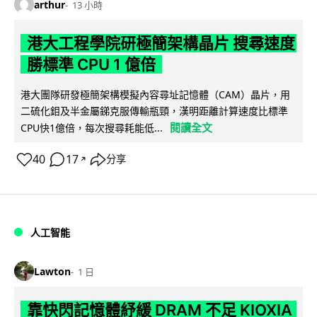
arthur
13 小時
港大工程學院研極簡架構晶片 搜尋速度
勝標準 CPU 1 億倍
港大團隊研發極簡架構模擬內容尋址記憶體（CAM）晶片，用
二硫化鉬及半金屬銻克服傳輸瓶頸，漢明距離計算速度比標準
閱讀全文
CPU快1億倍，每次搜尋耗能低...
40
17
分享
↗
人工智能
Lawton
1 日
靠快閃記憶體紓緩 DRAM 不足 KIOXIA