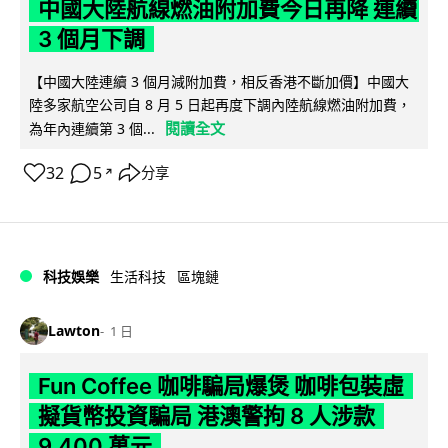
中國大陸航線燃油附加費今日再降 連續
3 個月下調
【中國大陸連續 3 個月減附加費，相反香港不斷加價】中國大
陸多家航空公司自 8 月 5 日起再度下調內陸航線燃油附加費，
閱讀全文
為年內連續第 3 個...
32
5
分享
↗
科技娛樂
生活科技
區塊鏈
Lawton
1 日
Fun Coffee 咖啡騙局爆煲 咖啡包裝虛
擬貨幣投資騙局 港澳警拘 8 人涉款
9,400 萬元