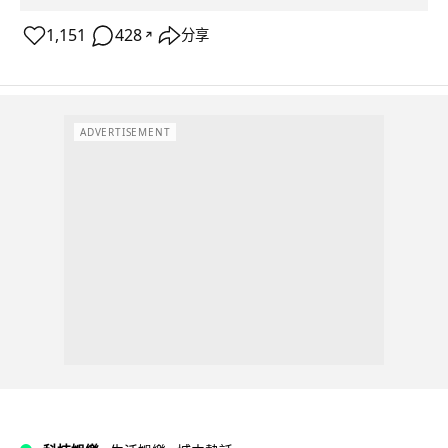
1,151
428
分享
↗
ADVERTISEMENT