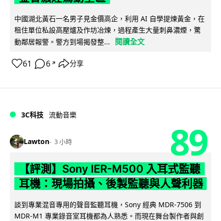
中國湖北黃石一名男子見金價高企，利用 AI 自學提煉黃金，在
租住單位私設高壓爐及作坊冶煉，過程產生大量刺鼻濃煙，驚
閱讀全文
動鄰居報警。警方到場揭發整...
61
6
分享
↗
3C科技
流動音樂
89
Lawton
3 小時
【評測】Sony IER-M500 入耳式監聽
耳機：現場拍攝、後製監聽與人聲利器
談到專業混音專用的聲音監聽耳機，Sony 經典 MDR-7506 到
MDR-M1 專業錄音室耳機都為人熟悉。而現在舞台製作者與創