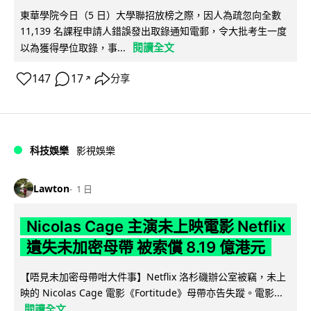
東華學院今日（5 日）大學聯招放榜之際，因人為疏忽向全數
11,139 名課程申請人錯誤發出取錄通知電郵，令大批考生一度
閱讀全文
以為獲得學位取錄，事...
147
17
分享
↗
科技娛樂
影視娛樂
Lawton
1 日
Nicolas Cage 主演未上映電影 Netflix
遺失未加密母帶 被索償 8.19 億港元
【唔見未加密母帶咁大件事】Netflix 洛杉磯辦公室被竊，未上
映的 Nicolas Cage 電影《Fortitude》母帶亦告失蹤。電影...
閱讀全文