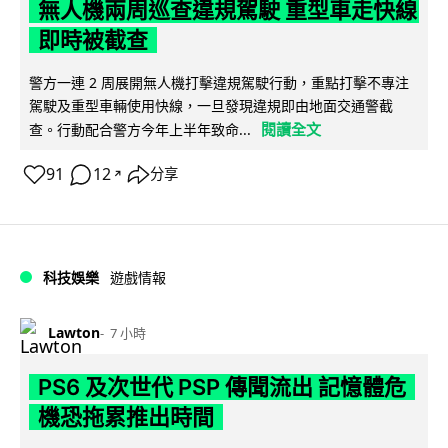
無人機兩周巡查違規駕駛 重型車走快線
即時被截查
警方一連 2 周展開無人機打擊違規駕駛行動，重點打擊不專注
駕駛及重型車輛使用快線，一旦發現違規即由地面交通警截
閱讀全文
查。行動配合警方今年上半年致命...
91
12
分享
↗
科技娛樂
遊戲情報
Lawton
7 小時
PS6 及次世代 PSP 傳聞流出 記憶體危
機恐拖累推出時間