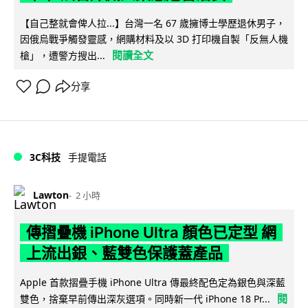
【自己整就會俾人拉...】台灣一名 67 歲擁博士學歷退休男子，
因俄烏戰爭觸發靈感，網購材料及以 3D 打印機自製「反無人機
閱讀全文
槍」，遭警方搜出...
分享
3C科技
手提電話
Lawton
2 小時
傳摺疊機 iPhone Ultra 顏色已定型 網
上流出銀、藍雙色保護蓋產品
Apple 首款摺疊手機 iPhone Ultra 傳最終配色定為銀色與深藍
閱
雙色，捨棄早前傳出深灰選項。同時新一代 iPhone 18 Pr...