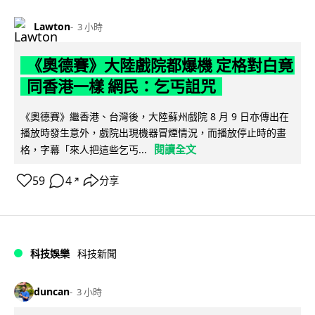
Lawton
3 小時
《奧德賽》大陸戲院都爆機 定格對白竟
同香港一樣 網民：乞丐詛咒
《奧德賽》繼香港、台灣後，大陸蘇州戲院 8 月 9 日亦傳出在
播放時發生意外，戲院出現機器冒煙情況，而播放停止時的畫
閱讀全文
格，字幕「來人把這些乞丐...
59
4
分享
↗
科技娛樂
科技新聞
duncan
3 小時