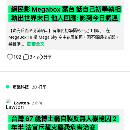
網民影 Megabox 露台 話自己初學執相
執出世界末日 他人回應: 影到今日氣溫
【睇完反而全身涼哂...】有網民初學攝影不足 1 個月，在
MegaBox 18 樓 Mega Sky 空中花園拍照，因不懂調校光影，
閱讀全文
將維港...
102
3
分享
↗
商業科技
3D 打印
Lawton
2 小時
台灣 67 歲博士翁自製反無人機槍囚 2
年半 法官斥藏火藥恐危害治安