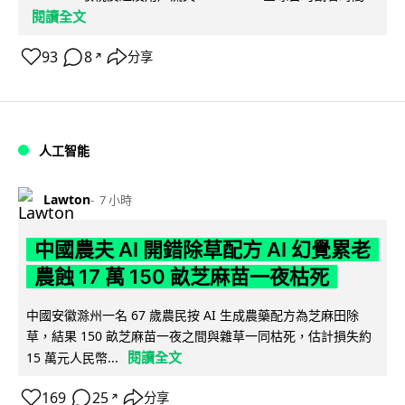
閱讀全文
93
8
分享
↗
人工智能
Lawton
7 小時
中國農夫 AI 開錯除草配方 AI 幻覺累老
農蝕 17 萬 150 畝芝麻苗一夜枯死
中國安徽滁州一名 67 歲農民按 AI 生成農藥配方為芝麻田除
草，結果 150 畝芝麻苗一夜之間與雜草一同枯死，估計損失約
閱讀全文
15 萬元人民幣...
169
25
分享
↗