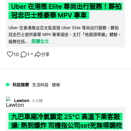
Uber 在港推 Elite 尊尚出行服務！夥拍
冠忠巴士推豪華 MPV 專車
Uber 在香港推出亞太區首個 Uber Elite 尊尚出行服務，夥拍
冠忠巴士提供豪華 MPV 專車接送，主打「地面頭等艙」體驗。
閱讀全文
服務包括...
10
1
分享
↗
科技娛樂
生活科技
環保
Lawton
3 小時
九巴車廂冷氣鎖定 25°C 高溫下乘客鼓
譟: 熱到爆炸 司機指公司set死無得調校