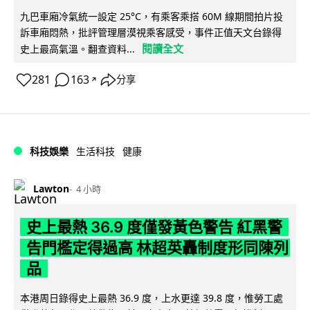
九巴車廂冷氣統一設定 25°C，有乘客乘搭 60M 線期間拍片投
訴車廂悶熱，批評管理層漠視乘客感受，事件正值天文台錄得
閱讀全文
史上最高氣溫。翻查資料...
281
163
分享
↗
科技娛樂
生活科技
健康
Lawton
4 小時
史上最熱 36.9 度僅發黃色警告 紅黑警
告門檻定得過高 林超英轟制度形同陳列
品
本港周日錄得史上最熱 36.9 度，上水更達 39.8 度，惟勞工處