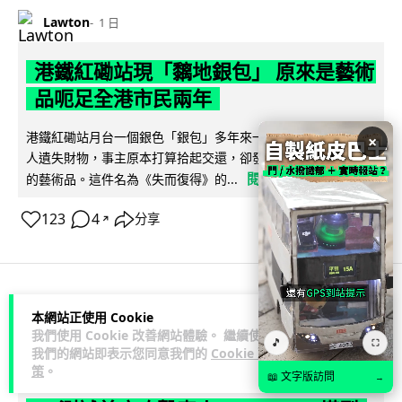
Lawton
1 日
港鐵紅磡站現「黐地銀包」 原來是藝術
品呃足全港市民兩年
港鐵紅磡站月台一個銀色「銀包」多年來一再令乘客誤以為有
×
人遺失財物，事主原本打算拾起交還，卻發現原來是黏在地上
閱讀全文
的藝術品。這件名為《失而復得》的...
123
4
分享
↗
人工智能
本網站正使用 Cookie
我們使用 Cookie 改善網站體驗。 繼續使用
🎵
⛶
我們的網站即表示您同意我們的
Cookie 政
Lawton
1 日
策
。
📖 文字版訪問
→