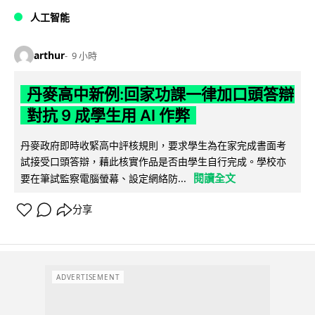
人工智能
arthur
9 小時
丹麥高中新例:回家功課一律加口頭答辯
對抗 9 成學生用 AI 作弊
丹麥政府即時收緊高中評核規則，要求學生為在家完成書面考
試接受口頭答辯，藉此核實作品是否由學生自行完成。學校亦
閱讀全文
要在筆試監察電腦螢幕、設定網絡防...
分享
ADVERTISEMENT