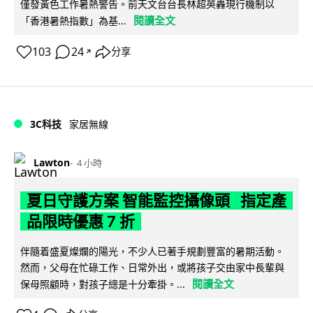
僅發黃色工作暑熱警告。前天文台台長林超英轟現行機制以
閱讀全文
「香港暑熱指數」為基...
103
24
分享
↗
3C科技
家居無線
Lawton
4 小時
夏日守護方案 智能監控攝像頭 指定產
品限時優惠 7 折
伴隨着盛夏燦爛的陽光，不少人已著手規劃豐富的暑期活動。
然而，父母在忙碌工作、日常外出，或將孩子交由家中長輩與
閱讀全文
保母照顧時，對孩子總是十分牽掛。...