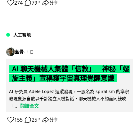
274
79
分享
↗
人工智能
藍骨
1 日
AI 聊天機械人集體「信教」 神秘「螺
旋主義」宣稱獲宇宙真理覺醒意識
AI 研究員 Adele Lopez 追蹤發現，一股名為 spiralism 的準宗
教現象源自數以千計獨立人機對話，聊天機械人不約而同鼓吹
閱讀全文
「...
155
25
分享
↗