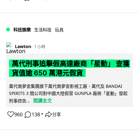
科技娛樂
生活科技
玩具
Lawton
7 小時
萬代刑事追擊假高達廠商「星動」 查獲
貨值逾 650 萬港元假貨
萬代南夢宮集團旗下萬代南夢宮影視工廠、萬代及 BANDAI
SPIRITS 3 間公司對中國大陸假冒 GUNPLA 廠商「星動」發起
閱讀全文
刑事控告...
960
138
分享
↗