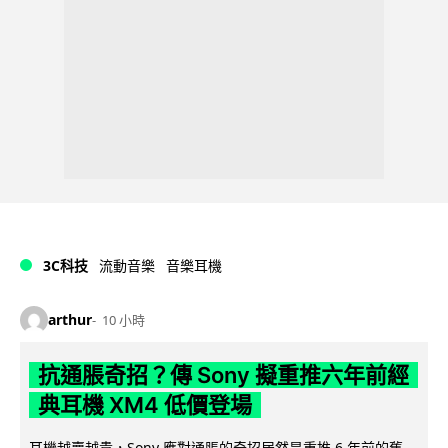
3C科技
流動音樂
音樂耳機
arthur
10 小時
抗通脹奇招？傳 Sony 擬重推六年前經
典耳機 XM4 低價登場
耳機越賣越貴，Sony 應對通脹的奇招居然是重推 6 年前的舊