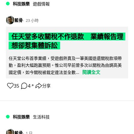
科技娛樂
遊戲情報
藍骨
23 小時
任天堂多收關稅不作退款 業績報告理
想卻惹集體訴訟
任天堂公布首季業績，受遊戲熱賣及一筆美國退還關稅款項帶
動，盈利大幅跑贏預期。惟公司早前曾多次以關稅為由調高美
閱讀全文
國定價，如今關稅被裁定違法並全數...
35
4
分享
↗
科技娛樂
生活科技
藍骨
1 日