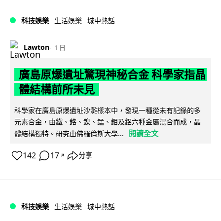
科技娛樂
生活娛樂
城中熱話
Lawton
1 日
廣島原爆遺址驚現神秘合金 科學家指晶
體結構前所未見
科學家在廣島原爆遺址沙灘樣本中，發現一種從未有記錄的多
元素合金，由鐵、鉻、鎳、錳、鉬及鋁六種金屬混合而成，晶
閱讀全文
體結構獨特。研究由佛羅倫斯大學...
142
17
分享
↗
科技娛樂
生活娛樂
城中熱話