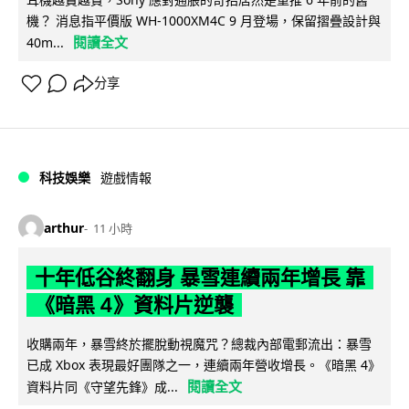
機？ 消息指平價版 WH-1000XM4C 9 月登場，保留摺疊設計與
閱讀全文
40m...
分享
科技娛樂
遊戲情報
arthur
11 小時
十年低谷終翻身 暴雪連續兩年增長 靠
《暗黑 4》資料片逆襲
收購兩年，暴雪終於擺脫動視魔咒？總裁內部電郵流出：暴雪
已成 Xbox 表現最好團隊之一，連續兩年營收增長。《暗黑 4》
閱讀全文
資料片同《守望先鋒》成...