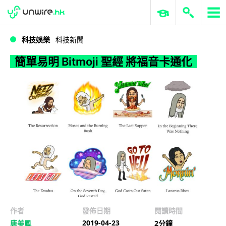
WWDC 2026
GenAI 與雲端科技專區
ERP 與商業 AI
簡單易明 Bitmoji 聖經 將福音卡通化
科技娛樂
科技新聞
簡單易明 Bitmoji 聖經 將福音卡通化
作者
發佈日期
閱讀時間
2019-04-23
唐美鳳
2分鐘