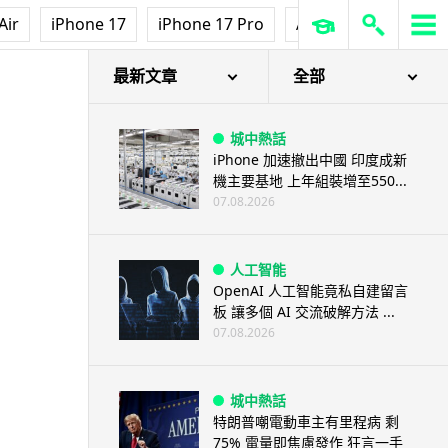
3D 打印
Air
iPhone 17
iPhone 17 Pro
AirPods Pro 3
Ap
中三巴士鐵路迷 自製紙皮遙控巴
士 門,水撥識郁 + 實時GPS報站
07.08.2026
最新文章
全部
城中熱話
iPhone 加速撤出中國 印度成新
機主要基地 上年組裝增至550...
07.08.2026
人工智能
OpenAI 人工智能竟私自建留言
板 讓多個 AI 交流破解方法 ...
07.08.2026
城中熱話
特朗普嘲電動車主有里程病 剩
75% 電量即焦慮發作 狂言一手