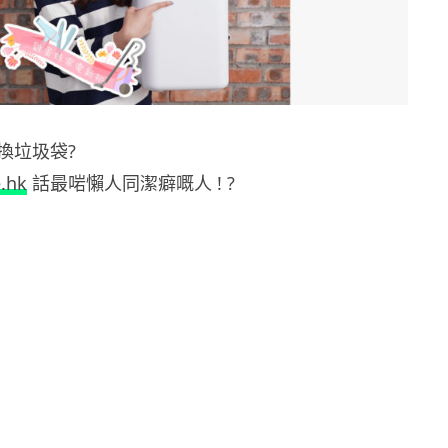
換垃圾袋?
.hk
話最啱懶人同潔癖嘅人 ! ?