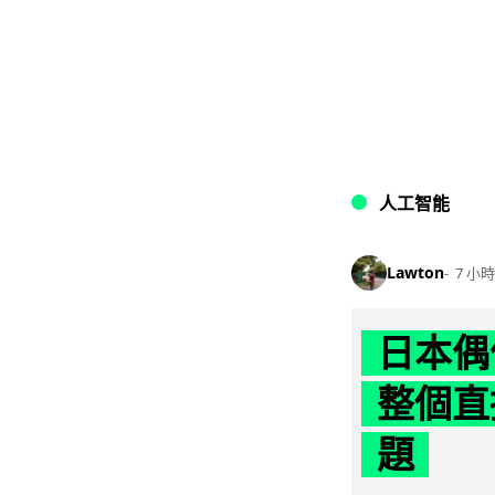
人工智能
Lawton
7 小時
日本偶
整個直
題