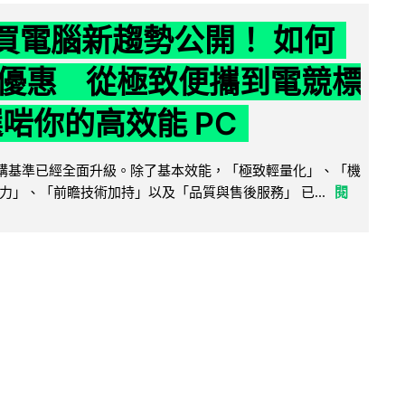
6 買電腦新趨勢公開！ 如何
優惠 從極致便攜到電競標
選啱你的高效能 PC
腦選購基準已經全面升級。除了基本效能，「極致輕量化」、「機
力」、「前瞻技術加持」以及「品質與售後服務」 已...
閱