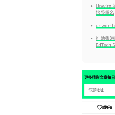
Unwire
接受報名
unwire
推動香港教
EdTech 
更多精彩文章每日
讚好
0