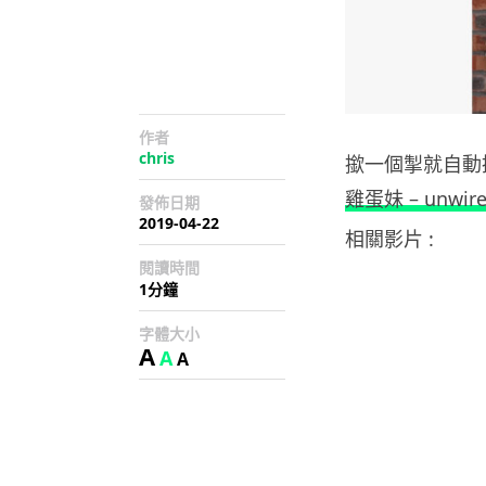
作者
chris
撳一個掣就自動
雞蛋妹 – unwire
發佈日期
2019-04-22
相關影片 :
閱讀時間
1分鐘
字體大小
A
A
A