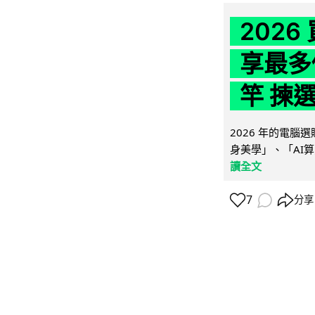
202
享最多
竿 揀
2026 年的電
身美學」、「AI算
讀全文
7
分享