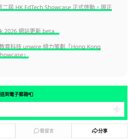
 第二屆 HK EdTech Showcase 正式啓動，現正
.hk 2026 網站更新 beta
育科技 unwire 傾力策劃「Hong Kong
Showcase」
📮
送到電子郵箱
看留言
分享