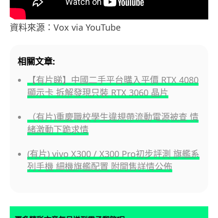
資料來源：Vox via YouTube
相關文章:
【有片睇】中國二手平台購入平價 RTX 4080
顯示卡 拆解發現只裝 RTX 3060 晶片
（有片)重慶職校學生違規帶流動電源被查 情
緒激動下跪求情
(有片) vivo X300 / X300 Pro初步評測 旗艦系
列手機 細機旗艦配置 附開售詳情公佈