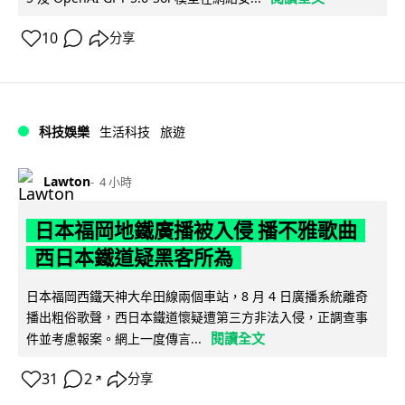
10
分享
科技娛樂
生活科技
旅遊
Lawton
4 小時
日本福岡地鐵廣播被入侵 播不雅歌曲
西日本鐵道疑黑客所為
日本福岡西鐵天神大牟田線兩個車站，8 月 4 日廣播系統離奇
播出粗俗歌聲，西日本鐵道懷疑遭第三方非法入侵，正調查事
閱讀全文
件並考慮報案。網上一度傳言...
31
2
分享
↗