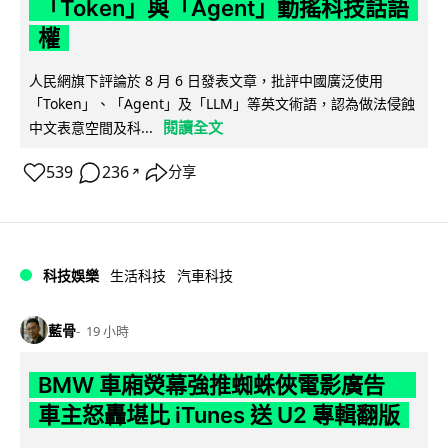
「Token」與「Agent」動搖科技話語
權
人民網旗下評論於 8 月 6 日發表文章，批評中國廣泛使用
「Token」、「Agent」及「LLM」等英文術語，認為做法侵蝕
閱讀全文
中文表意空間及科...
539
236
分享
↗
科技娛樂
生活科技
汽車科技
藍骨
19 小時
BMW 車廂熒幕強推蜘蛛俠電影廣告
車主怒轟堪比 iTunes 送 U2 專輯翻版