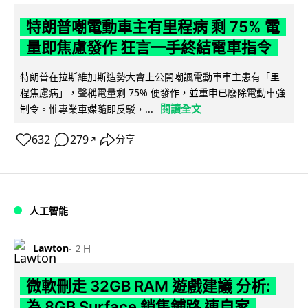
特朗普嘲電動車主有里程病 剩 75% 電
量即焦慮發作 狂言一手終結電車指令
特朗普在拉斯維加斯造勢大會上公開嘲諷電動車車主患有「里
程焦慮病」，聲稱電量剩 75% 便發作，並重申已廢除電動車強
閱讀全文
制令。惟專業車媒隨即反駁，...
632
279
分享
↗
人工智能
Lawton
2 日
微軟刪走 32GB RAM 遊戲建議 分析:
為 8GB Surface 銷售鋪路 連自家