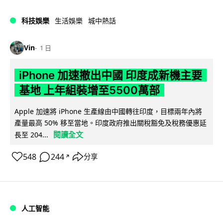
科技娛樂
生活娛樂
城中熱話
Vin
1 日
iPhone 加速撤出中國 印度成新機主要
基地 上年組裝增至5500萬部
Apple 加速將 iPhone 生產線由中國轉往印度，目標兩年內將
產量最高 50% 移至當地。印度政府推出關稅豁免及稅務優惠延
閱讀全文
長至 204...
548
244
分享
↗
人工智能