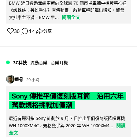
BMW 近日透過無線更新向全球逾 70 個市場車輛中控熒幕推送
《蜘蛛俠：英雄重生》宣傳動畫，啟動車輛即彈出通知，觸發
閱讀全文
大批車主不滿。BMW 早...
30
4
分享
↗
3C科技
流動音樂
音樂耳機
藍骨
20 小時
Sony 傳推平價復刻版耳筒 沿用六年
舊款規格挑戰加價潮
最近有爆料指 Sony 計劃於 9 月 7 日推出平價復刻版降噪耳機
閱讀
WH-1000XM4C，規格幾乎與 2020 年 WH-1000XM4...
全文