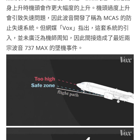
身上升時機頭會作更大幅度的上升。機頭過度上升
會引致失速問題，因此波音開發了稱為 MCAS 的防
止失速系統。但網媒「Vox」指出，這套系統的引
入，並未廣泛為機師周知，因此間接造成了最近兩
宗波音 737 MAX 的墜機事件。