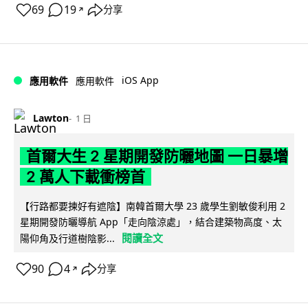
69
19
分享
↗
iOS App
應用軟件
應用軟件
Lawton
1 日
首爾大生 2 星期開發防曬地圖 一日暴增
2 萬人下載衝榜首
【行路都要揀好有遮陰】南韓首爾大學 23 歲學生劉敏俊利用 2
星期開發防曬導航 App「走向陰涼處」，結合建築物高度、太
閱讀全文
陽仰角及行道樹陰影...
90
4
分享
↗