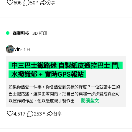
606
50
分享
↗
商業科技
3D 打印
Vin
1 日
中三巴士鐵路迷 自製紙皮遙控巴士 門,
水撥識郁 + 實時GPS報站
如果你熱愛一件事，你會熱愛到怎樣的程度？一位就讀中三的
巴士鐵路迷，選擇由零開始，把自己的興趣一步步變成真正可
閱讀全文
以運作的作品。他以紙皮親手製作出...
4,517
253
分享
↗