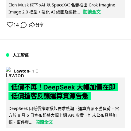
Elon Musk 旗下 xAI 以 SpaceXAI 名義推出 Grok Imagine
閱讀全文
Image 2.0 模型，強化 AI 繪圖及編輯...
14
分享
人工智能
Lawton
1 日
低價不再！DeepSeek 大幅加價在即
低價搶客反釀運算資源告急
DeepSeek 因低價策略掀起需求熱潮，運算資源不勝負荷，官
方於 8 月 6 日宣布即將大幅上調 API 收費，惟未公布具體加
閱讀全文
幅。事件與...