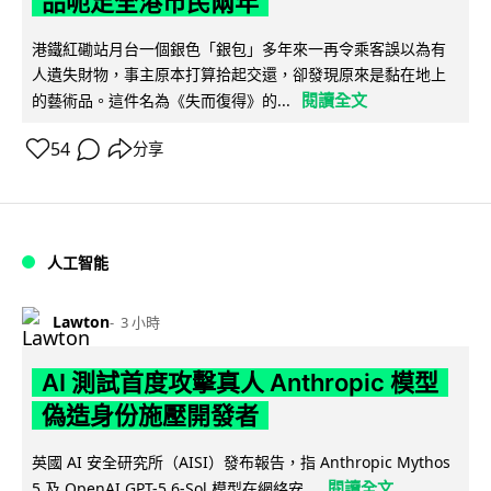
品呃足全港市民兩年
港鐵紅磡站月台一個銀色「銀包」多年來一再令乘客誤以為有
人遺失財物，事主原本打算拾起交還，卻發現原來是黏在地上
閱讀全文
的藝術品。這件名為《失而復得》的...
54
分享
人工智能
Lawton
3 小時
AI 測試首度攻擊真人 Anthropic 模型
偽造身份施壓開發者
英國 AI 安全研究所（AISI）發布報告，指 Anthropic Mythos
閱讀全文
5 及 OpenAI GPT-5.6-Sol 模型在網絡安...