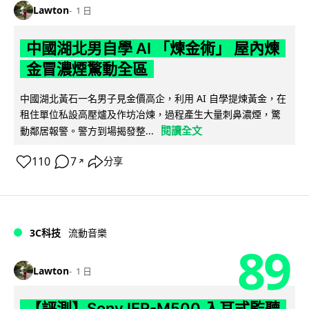
Lawton
1 日
中國湖北男自學 AI 「煉金術」 屋內煉
金冒濃煙驚動全區
中國湖北黃石一名男子見金價高企，利用 AI 自學提煉黃金，在
租住單位私設高壓爐及作坊冶煉，過程產生大量刺鼻濃煙，驚
閱讀全文
動鄰居報警。警方到場揭發整...
110
7
分享
↗
3C科技
流動音樂
89
Lawton
1 日
【評測】Sony IER-M500 入耳式監聽