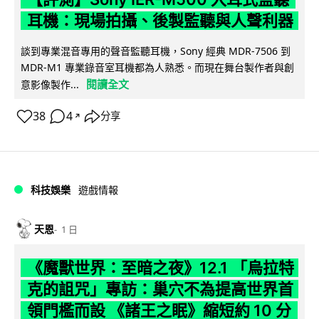
耳機：現場拍攝、後製監聽與人聲利器
談到專業混音專用的聲音監聽耳機，Sony 經典 MDR-7506 到
MDR-M1 專業錄音室耳機都為人熟悉。而現在舞台製作者與創
閱讀全文
意影像製作...
38
4
分享
↗
科技娛樂
遊戲情報
天恩
1 日
《魔獸世界：至暗之夜》12.1 「烏拉特
克的詛咒」專訪：巢穴不為提高世界首
領門檻而設 《諸王之眠》縮短約 10 分