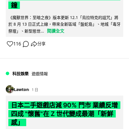
鐘
《魔獸世界：至暗之夜》版本更新 12.1「烏拉特克的詛咒」將
於 8 月 13 日正式上線，帶來全新區域「盤蛇島」、地城「毒牙
閱讀全文
祭壇」、新型態世...
116
分享
科技娛樂
遊戲情報
Lawton
1 日
日本二手遊戲店減 90% 門市 業績反增
四成 "懷舊"在 Z 世代變成最潮「新鮮
感」