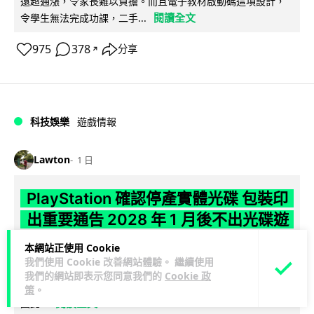
遠超通漲，令家長難以負擔。而且電子教材啟動碼這項設計，
閱讀全文
令學生無法完成功課，二手...
975
378
分享
↗
科技娛樂
遊戲情報
Lawton
1 日
PlayStation 確認停產實體光碟 包裝印
出重要通告 2028 年 1 月後不出光碟遊
戲
本網站正使用 Cookie
我們使用 Cookie 改善網站體驗。 繼續使用
Sony 已在 PS5 主機包裝加貼提示貼紙，重申官方 7 月已公布
我們的網站即表示您同意我們的
Cookie 政
計劃：2028 年 1 月起停產新遊戲實體光碟。分析師預期 PS6
策
。
閱讀全文
因此...