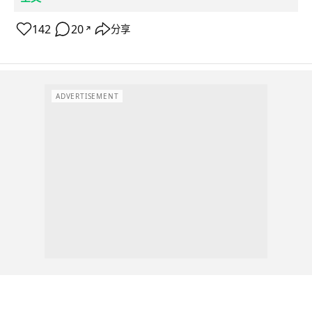
142
20
分享
↗
ADVERTISEMENT