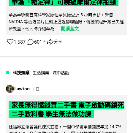
華為「韜定律」可繞過摩爾定律瓶頸
華為半導體首席科學家廖恒罕見接受近 5 小時專訪，警告
NVIDIA 等西方晶片巨頭正逼近物理極限，傳統製程升級已失經
閱讀全文
濟效益。他同時介紹華為...
1,587
601
分享
↗
科技娛樂
生活娛樂
城中熱話
Lawton
1 日
家長無得慳錢買二手書 電子啟動碼鎖死
二手教科書 學生無法做功課
社福界立法會議員陳文宜指，一間中學書單價錢按年加 14.7%