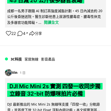
45 日減 20 公斤後多器官衰竭
成都一名男子跟隨 AI 制訂高強度減脂計劃，45 日內減去約 20
公斤後昏迷送院。醫生診斷他患上尿源性膿毒症、膿毒性休克
閱讀全文
及多器官功能障礙。...
22
4
分享
↗
3C科技
家居無線
影音產品
Vin
1 日
DJI Mic Mini 2s 實測 四發一收同步獨
立錄音 32-bit 防爆咪拍片必備
DJI 最新推出的 Mic Mini 2s 無線咪支援「四發一收」分軌錄
音，並首度下放 32-bit Float 浮點內錄功能。本文經實測其...