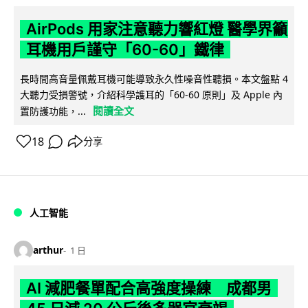
AirPods 用家注意聽力響紅燈 醫學界籲
耳機用戶謹守「60-60」鐵律
長時間高音量佩戴耳機可能導致永久性噪音性聽損。本文盤點 4
大聽力受損警號，介紹科學護耳的「60-60 原則」及 Apple 內
閱讀全文
置防護功能，...
18
分享
人工智能
arthur
1 日
AI 減肥餐單配合高強度操練 成都男