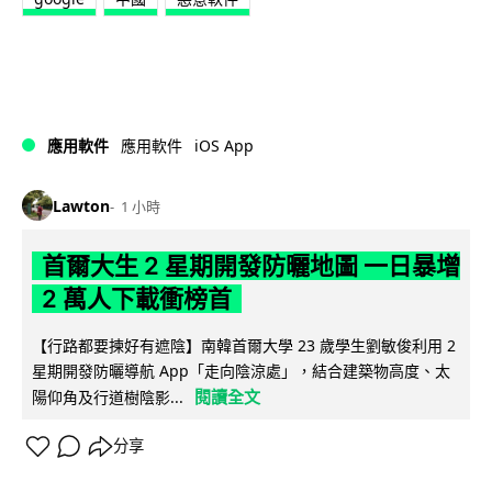
iOS App
應用軟件
應用軟件
Lawton
1 小時
首爾大生 2 星期開發防曬地圖 一日暴增
2 萬人下載衝榜首
【行路都要揀好有遮陰】南韓首爾大學 23 歲學生劉敏俊利用 2
星期開發防曬導航 App「走向陰涼處」，結合建築物高度、太
閱讀全文
陽仰角及行道樹陰影...
分享