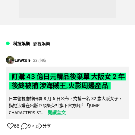
科技娛樂
影視娛樂
Lawton
23 小時
訂購 43 億日元精品後棄單 大阪女 2 年
後終被捕 涉海賊王,火影周邊產品
日本警視廳神田署 8 月 6 日公布，拘捕一名 32 歲大阪女子，
指她涉嫌在出版巨頭集英社旗下官方網店「JUMP
閱讀全文
CHARACTERS ST...
66
9
分享
↗