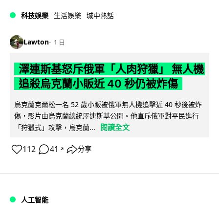
科技娛樂
生活娛樂
城中熱話
Lawton
1 日
澤連斯基怒斥俄軍「人肉狩獵」 無人機
追殺烏克蘭小販近 40 秒仍被炸傷
烏克蘭克爾松一名 52 歲小販被俄軍無人機追擊近 40 秒後被炸
傷，影片由烏克蘭總統澤連斯基公開。他直斥俄軍對平民進行
閱讀全文
「狩獵式」攻擊，烏克蘭...
112
41
分享
↗
人工智能