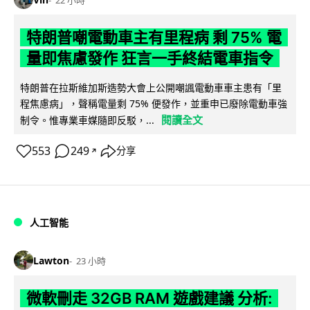
特朗普嘲電動車主有里程病 剩 75% 電
量即焦慮發作 狂言一手終結電車指令
特朗普在拉斯維加斯造勢大會上公開嘲諷電動車車主患有「里
程焦慮病」，聲稱電量剩 75% 便發作，並重申已廢除電動車強
閱讀全文
制令。惟專業車媒隨即反駁，...
553
249
分享
↗
人工智能
Lawton
23 小時
微軟刪走 32GB RAM 遊戲建議 分析: