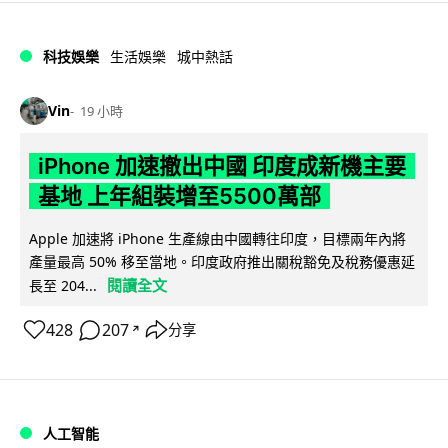
科技娛樂
生活娛樂
城中熱話
Vin
19 小時
iPhone 加速撤出中國 印度成新機主要
基地 上年組裝增至5500萬部
Apple 加速將 iPhone 生產線由中國轉往印度，目標兩年內將
產量最高 50% 移至當地。印度政府推出關稅豁免及稅務優惠延
閱讀全文
長至 204...
428
207
分享
↗
人工智能