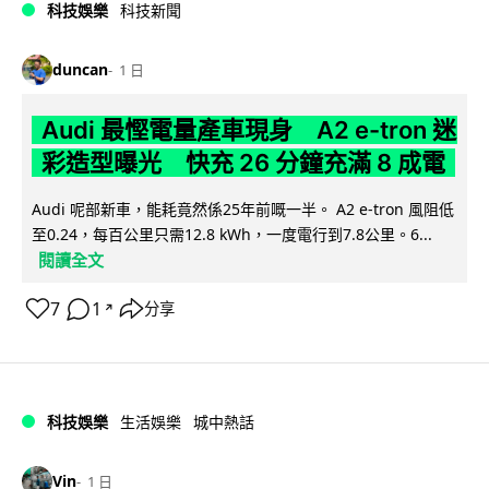
科技娛樂
科技新聞
duncan
1 日
Audi 最慳電量產車現身 A2 e-tron 迷
彩造型曝光 快充 26 分鐘充滿 8 成電
Audi 呢部新車，能耗竟然係25年前嘅一半。 A2 e-tron 風阻低
至0.24，每百公里只需12.8 kWh，一度電行到7.8公里。6...
閱讀全文
7
1
分享
↗
科技娛樂
生活娛樂
城中熱話
Vin
1 日