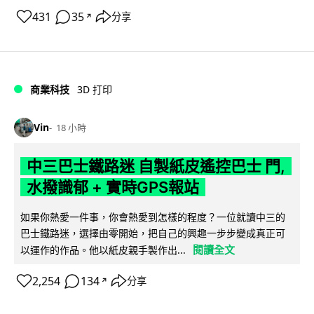
431
35
分享
↗
商業科技
3D 打印
Vin
18 小時
中三巴士鐵路迷 自製紙皮遙控巴士 門,
水撥識郁 + 實時GPS報站
如果你熱愛一件事，你會熱愛到怎樣的程度？一位就讀中三的
巴士鐵路迷，選擇由零開始，把自己的興趣一步步變成真正可
閱讀全文
以運作的作品。他以紙皮親手製作出...
2,254
134
分享
↗