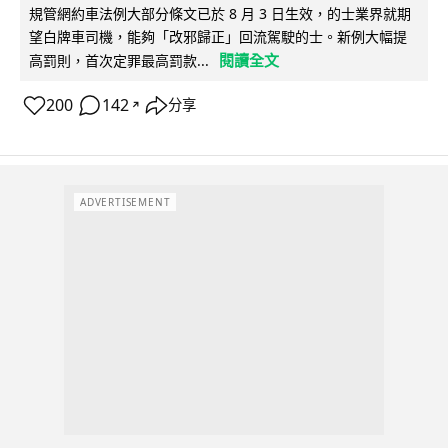
規管網約車法例大部分條文已於 8 月 3 日生效，的士業界就期
望白牌車司機，能夠「改邪歸正」回流駕駛的士。新例大幅提
閱讀全文
高罰則，首次定罪最高罰款...
200
142
分享
↗
ADVERTISEMENT