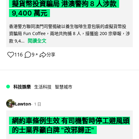
擬貨幣投資騙局 港澳警拘 8 人涉款
9,400 萬元
香港警方聯同澳門司警搗破以養生咖啡生意包裝的虛擬貨幣投
資騙局 Fun Coffee，兩地共拘捕 8 人，接獲逾 200 宗舉報，涉
閱讀全文
款 9,4...
116
9
分享
↗
科技娛樂
生活科技
智慧城市
Lawton
1 日
網約車條例生效 有司機暫時停工避風頭
的士業界籲白牌 "改邪歸正"