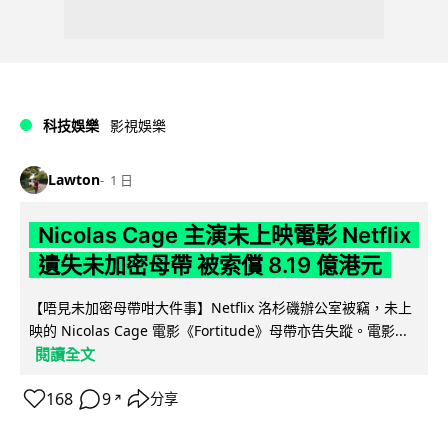
科技娛樂
影視娛樂
Lawton
1 日
Nicolas Cage 主演未上映電影 Netflix
遺失未加密母帶 被索償 8.19 億港元
【唔見未加密母帶咁大件事】Netflix 洛杉磯辦公室被竊，未上
映的 Nicolas Cage 電影《Fortitude》母帶亦告失蹤。電影...
閱讀全文
168
9
分享
↗