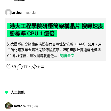
arthur
10 小時
港大工程學院研極簡架構晶片 搜尋速度
勝標準 CPU 1 億倍
港大團隊研發極簡架構模擬內容尋址記憶體（CAM）晶片，用
二硫化鉬及半金屬銻克服傳輸瓶頸，漢明距離計算速度比標準
閱讀全文
CPU快1億倍，每次搜尋耗能低...
39
17
分享
↗
人工智能
Lawton
23 小時