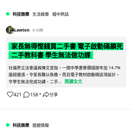
科技娛樂
生活娛樂
城中熱話
Lawton
4 小時
家長無得慳錢買二手書 電子啟動碼鎖死
二手教科書 學生無法做功課
社福界立法會議員陳文宜指，一間中學書單價錢按年加 14.7%
遠超通漲，令家長難以負擔。而且電子教材啟動碼這項設計，
閱讀全文
令學生無法完成功課，二手...
421
158
分享
↗
科技娛樂
遊戲情報