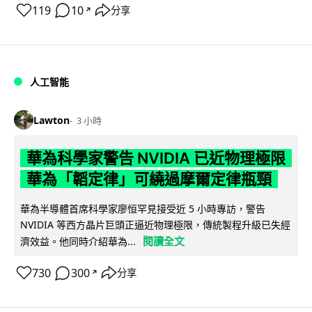
119
10
分享
↗
人工智能
Lawton
3 小時
華為科學家警告 NVIDIA 已近物理極限
華為「韜定律」可繞過摩爾定律瓶頸
華為半導體首席科學家廖恒罕見接受近 5 小時專訪，警告
NVIDIA 等西方晶片巨頭正逼近物理極限，傳統製程升級已失經
閱讀全文
濟效益。他同時介紹華為...
730
300
分享
↗