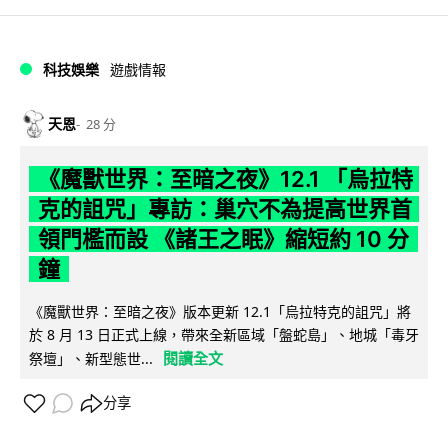
科技娛樂
遊戲情報
天恩
28 分
《魔獸世界：至暗之夜》12.1 「烏拉特
克的詛咒」專訪：巢穴不為提高世界首
領門檻而設 《諸王之眠》縮短約 10 分
鐘
《魔獸世界：至暗之夜》版本更新 12.1「烏拉特克的詛咒」將
於 8 月 13 日正式上線，帶來全新區域「盤蛇島」、地城「毒牙
閱讀全文
祭壇」、新型態世...
分享