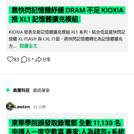
靠快閃記憶體紓緩 DRAM 不足 KIOXIA
推 XL1 記憶體擴充模組
KIOXIA 發表全新記憶體擴充模組 XL1 系列，結合低延遲快閃記
憶體 XL-FLASH 與 CXL 介面，將快閃記憶體轉化為記憶體擴充
閱讀全文
方...
83
5
分享
↗
商業科技
資訊保安
Lawton
23 小時
東華學院誤發取錄電郵 全數 11,139 名
申請人一度空歡喜 專家:人為疏忽+系統