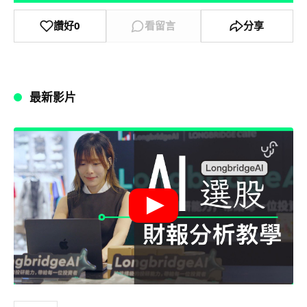
讚好
0
看留言
分享
最新影片