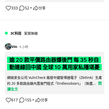
333
52
分享
↗
3C科技
家居無線
Vin
6 小時
逾 20 款平價路由器爆後門 每 35 秒自
動連線回中國 全球 10 萬用家私隱堪憂
網絡安全公司 VulnCheck 揭發中國智博通電子（Zbtlink）生產
閱
的 20 多款路由器內置後門程式「Endlessdoors」（無盡...
讀全文
617
155
分享
↗