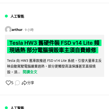
人工智能
arthur
9 小時
Tesla HW3 舊硬件裝 FSD v14 Lite 頻
現過熱 部分電腦損毀車主須自費維修
Tesla 向 HW3 舊車款推送 FSD v14 Lite 系統，引發大量車主反
映自動駕駛電腦嚴重過熱，部分更觸發高溫保護甚至直接燒
閱讀全文
毀，須...
5
分享
人工智能