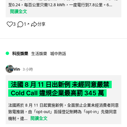
至0.24，每百公里只需12.8 kWh，一度電行到7.8公里。6...
閱讀全文
3
1
分享
↗
科技娛樂
生活娛樂
城中熱話
Vin
3 小時
法國 8 月 11 日出新例 未經同意嚴禁
Cold Call 違規企業最高罰 345 萬
法國將於 8 月 11 日起實施新例，全面禁止企業未經消費者同意
致電推銷，由「opt-out」拒接登記制轉為「opt-in」先徵同意
閱讀全文
機制。違...