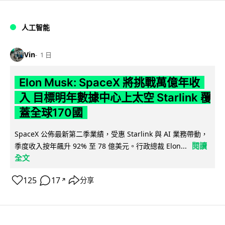
人工智能
Vin
1 日
Elon Musk: SpaceX 將挑戰萬億年收
入 目標明年數據中心上太空 Starlink 覆
蓋全球170國
SpaceX 公佈最新第二季業績，受惠 Starlink 與 AI 業務帶動，
閱讀
季度收入按年飆升 92% 至 78 億美元。行政總裁 Elon...
全文
125
17
分享
↗