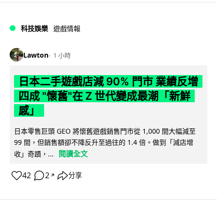
科技娛樂
遊戲情報
Lawton
1 小時
日本二手遊戲店減 90% 門市 業績反增
四成 "懷舊"在 Z 世代變成最潮「新鮮
感」
日本零售巨頭 GEO 將懷舊遊戲銷售門市從 1,000 間大幅減至
99 間，但銷售額卻不降反升至過往的 1.4 倍。做到「減店增
閱讀全文
收」奇蹟，...
42
2
分享
↗