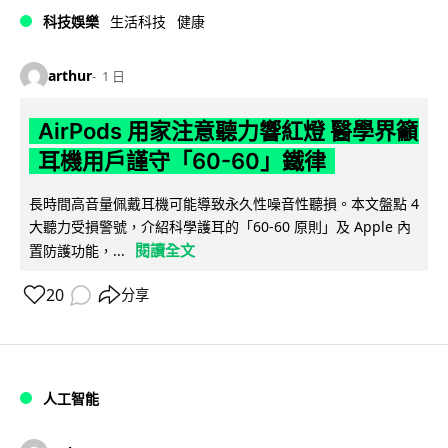
科技娛樂
生活科技
健康
arthur
1 日
AirPods 用家注意聽力響紅燈 醫學界籲
耳機用戶謹守「60-60」鐵律
長時間高音量佩戴耳機可能導致永久性噪音性聽損。本文盤點 4
大聽力受損警號，介紹科學護耳的「60-60 原則」及 Apple 內
閱讀全文
置防護功能，...
20
分享
人工智能