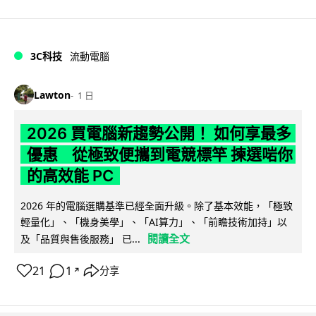
3C科技
流動電腦
Lawton
1 日
2026 買電腦新趨勢公開！ 如何享最多
優惠 從極致便攜到電競標竿 揀選啱你
的高效能 PC
2026 年的電腦選購基準已經全面升級。除了基本效能，「極致
輕量化」、「機身美學」、「AI算力」、「前瞻技術加持」以
閱讀全文
及「品質與售後服務」 已...
21
1
分享
↗