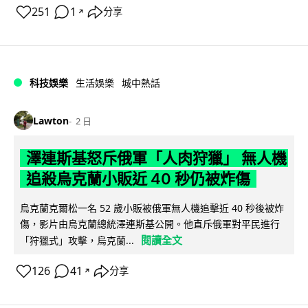
251
1
分享
↗
科技娛樂
生活娛樂
城中熱話
Lawton
2 日
澤連斯基怒斥俄軍「人肉狩獵」 無人機
追殺烏克蘭小販近 40 秒仍被炸傷
烏克蘭克爾松一名 52 歲小販被俄軍無人機追擊近 40 秒後被炸
傷，影片由烏克蘭總統澤連斯基公開。他直斥俄軍對平民進行
閱讀全文
「狩獵式」攻擊，烏克蘭...
126
41
分享
↗