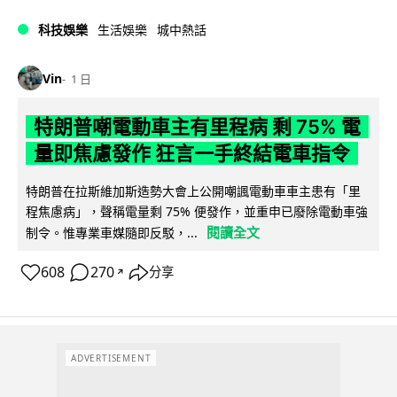
科技娛樂
生活娛樂
城中熱話
Vin
1 日
特朗普嘲電動車主有里程病 剩 75% 電
量即焦慮發作 狂言一手終結電車指令
特朗普在拉斯維加斯造勢大會上公開嘲諷電動車車主患有「里
程焦慮病」，聲稱電量剩 75% 便發作，並重申已廢除電動車強
閱讀全文
制令。惟專業車媒隨即反駁，...
608
270
分享
↗
ADVERTISEMENT