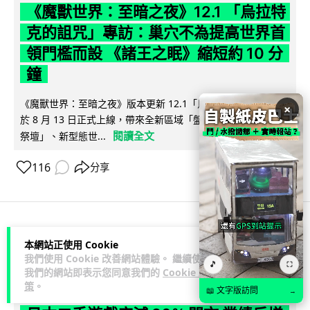
《魔獸世界：至暗之夜》12.1 「烏拉特
克的詛咒」專訪：巢穴不為提高世界首
領門檻而設 《諸王之眠》縮短約 10 分
鐘
《魔獸世界：至暗之夜》版本更新 12.1「烏拉特克的詛咒」將
×
於 8 月 13 日正式上線，帶來全新區域「盤蛇島」、地城「毒牙
閱讀全文
祭壇」、新型態世...
116
分享
科技娛樂
遊戲情報
本網站正使用 Cookie
我們使用 Cookie 改善網站體驗。 繼續使用
🎵
⛶
我們的網站即表示您同意我們的
Cookie 政
Lawton
2 日
策
。
📖 文字版訪問
→