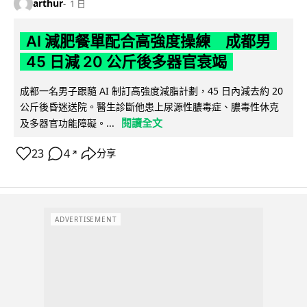
arthur
1 日
AI 減肥餐單配合高強度操練 成都男
45 日減 20 公斤後多器官衰竭
成都一名男子跟隨 AI 制訂高強度減脂計劃，45 日內減去約 20
公斤後昏迷送院。醫生診斷他患上尿源性膿毒症、膿毒性休克
閱讀全文
及多器官功能障礙。...
23
4
分享
↗
ADVERTISEMENT