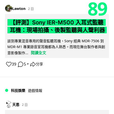
89
Lawton
2 日
【評測】Sony IER-M500 入耳式監聽
耳機：現場拍攝、後製監聽與人聲利器
談到專業混音專用的聲音監聽耳機，Sony 經典 MDR-7506 到
MDR-M1 專業錄音室耳機都為人熟悉。而現在舞台製作者與創
閱讀全文
意影像製作...
39
5
分享
↗
科技娛樂
遊戲情報
天恩
2 日