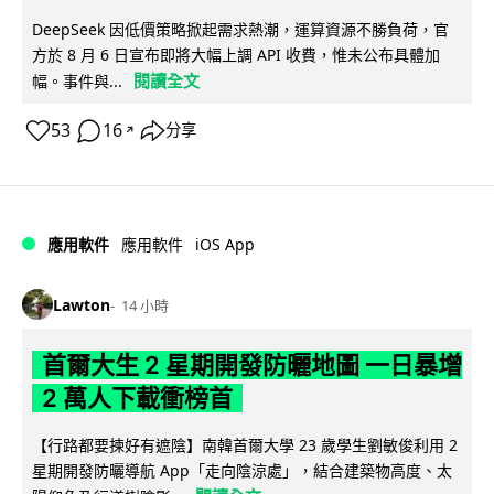
DeepSeek 因低價策略掀起需求熱潮，運算資源不勝負荷，官
方於 8 月 6 日宣布即將大幅上調 API 收費，惟未公布具體加
閱讀全文
幅。事件與...
53
16
分享
↗
iOS App
應用軟件
應用軟件
Lawton
14 小時
首爾大生 2 星期開發防曬地圖 一日暴增
2 萬人下載衝榜首
【行路都要揀好有遮陰】南韓首爾大學 23 歲學生劉敏俊利用 2
星期開發防曬導航 App「走向陰涼處」，結合建築物高度、太