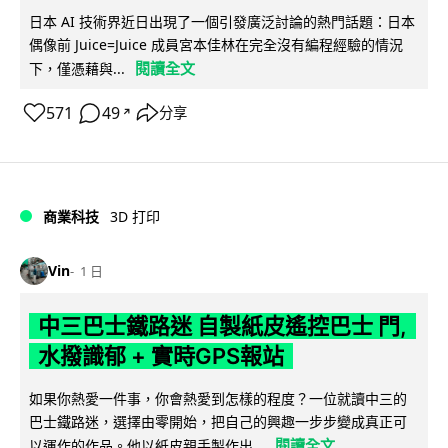
日本 AI 技術界近日出現了一個引發廣泛討論的熱門話題：日本
偶像前 Juice=Juice 成員宮本佳林在完全沒有編程經驗的情況
閱讀全文
下，僅憑藉與...
571
49
分享
↗
商業科技
3D 打印
Vin
1 日
中三巴士鐵路迷 自製紙皮遙控巴士 門,
水撥識郁 + 實時GPS報站
如果你熱愛一件事，你會熱愛到怎樣的程度？一位就讀中三的
巴士鐵路迷，選擇由零開始，把自己的興趣一步步變成真正可
閱讀全文
以運作的作品。他以紙皮親手製作出...