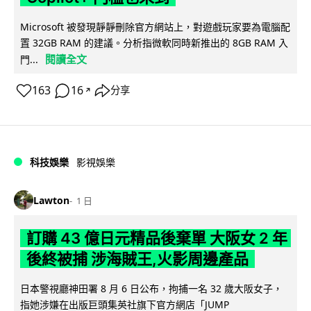
Microsoft 被發現靜靜刪除官方網站上，對遊戲玩家要為電腦配
置 32GB RAM 的建議。分析指微軟同時新推出的 8GB RAM 入
閱讀全文
門...
163
16
分享
↗
科技娛樂
影視娛樂
Lawton
1 日
訂購 43 億日元精品後棄單 大阪女 2 年
後終被捕 涉海賊王,火影周邊產品
日本警視廳神田署 8 月 6 日公布，拘捕一名 32 歲大阪女子，
指她涉嫌在出版巨頭集英社旗下官方網店「JUMP