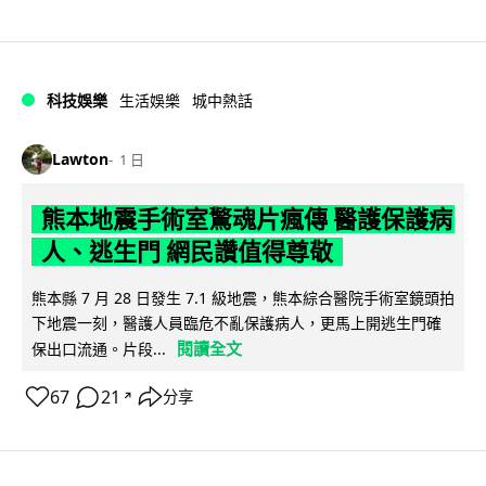
科技娛樂
生活娛樂
城中熱話
Lawton
1 日
熊本地震手術室驚魂片瘋傳 醫護保護病
人、逃生門 網民讚值得尊敬
熊本縣 7 月 28 日發生 7.1 級地震，熊本綜合醫院手術室鏡頭拍
下地震一刻，醫護人員臨危不亂保護病人，更馬上開逃生門確
閱讀全文
保出口流通。片段...
67
21
分享
↗