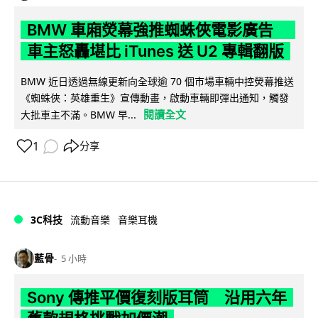
BMW 車廂熒幕強推蜘蛛俠電影廣告
車主怒轟堪比 iTunes 送 U2 專輯翻版
BMW 近日透過無線更新向全球逾 70 個市場車輛中控熒幕推送
《蜘蛛俠：英雄重生》宣傳動畫，啟動車輛即彈出通知，觸發
閱讀全文
大批車主不滿。BMW 早...
1
分享
3C科技
流動音樂
音樂耳機
藍骨
5 小時
Sony 傳推平價復刻版耳筒 沿用六年