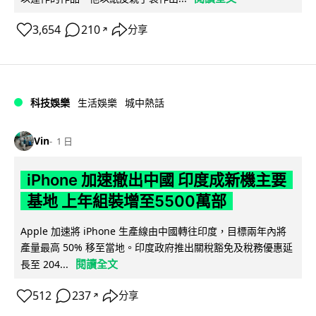
3,654
210
分享
↗
科技娛樂
生活娛樂
城中熱話
Vin
1 日
iPhone 加速撤出中國 印度成新機主要
基地 上年組裝增至5500萬部
Apple 加速將 iPhone 生產線由中國轉往印度，目標兩年內將
產量最高 50% 移至當地。印度政府推出關稅豁免及稅務優惠延
閱讀全文
長至 204...
512
237
分享
↗