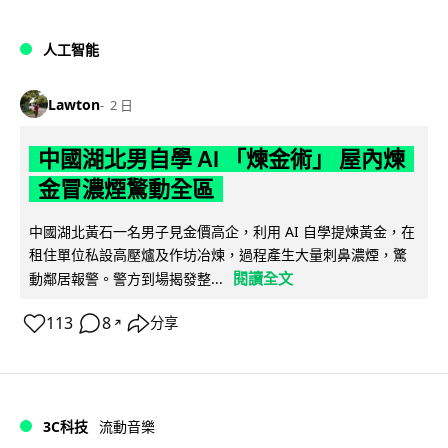
人工智能
Lawton
2 日
中國湖北男自學 AI 「煉金術」 屋內煉
金冒濃煙驚動全區
中國湖北黃石一名男子見金價高企，利用 AI 自學提煉黃金，在
租住單位私設高壓爐及作坊冶煉，過程產生大量刺鼻濃煙，驚
閱讀全文
動鄰居報警。警方到場揭發整...
113
8
分享
↗
3C科技
流動音樂