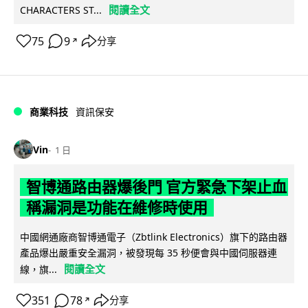
閱讀全文
CHARACTERS ST...
75
9
分享
↗
商業科技
資訊保安
Vin
1 日
智博通路由器爆後門 官方緊急下架止血
稱漏洞是功能在維修時使用
中國網通廠商智博通電子（Zbtlink Electronics）旗下的路由器
產品爆出嚴重安全漏洞，被發現每 35 秒便會與中國伺服器連
閱讀全文
線，旗...
351
78
分享
↗