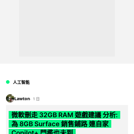
人工智能
Lawton
1 日
微軟刪走 32GB RAM 遊戲建議 分析:
為 8GB Surface 銷售鋪路 連自家
Copilot+ 門檻也未到