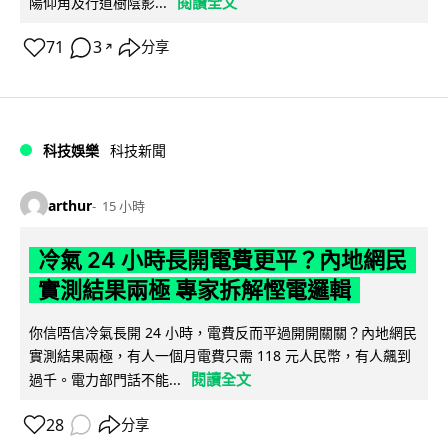
閱讀全文
陽仰角及行道樹陰影...
71
3
分享
↗
科技娛樂
科技新聞
arthur
15 小時
冷氣 24 小時長開電費更平？內地網民
實測結果兩極 專家拆解慳電邏輯
你信唔信冷氣長開 24 小時，電費反而平過開開關關？內地網民
實測結果兩極，有人一個月電費只需 118 元人民幣，有人飆到
閱讀全文
過千。電力部門話不能...
28
分享