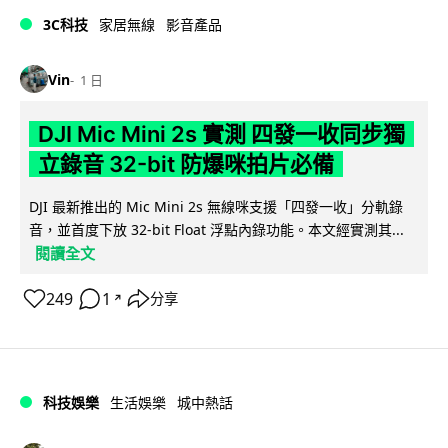
3C科技
家居無線
影音產品
Vin
1 日
DJI Mic Mini 2s 實測 四發一收同步獨
立錄音 32-bit 防爆咪拍片必備
DJI 最新推出的 Mic Mini 2s 無線咪支援「四發一收」分軌錄
音，並首度下放 32-bit Float 浮點內錄功能。本文經實測其...
閱讀全文
249
1
分享
↗
科技娛樂
生活娛樂
城中熱話