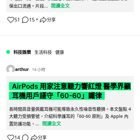
閱讀全文
保出口流通。片段...
51
15
分享
↗
科技娛樂
生活科技
健康
arthur
14 小時
AirPods 用家注意聽力響紅燈 醫學界籲
耳機用戶謹守「60-60」鐵律
長時間高音量佩戴耳機可能導致永久性噪音性聽損。本文盤點 4
大聽力受損警號，介紹科學護耳的「60-60 原則」及 Apple 內
閱讀全文
置防護功能，...
14
分享