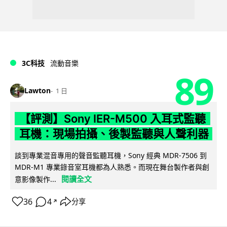
3C科技
流動音樂
89
Lawton
1 日
【評測】Sony IER-M500 入耳式監聽
耳機：現場拍攝、後製監聽與人聲利器
談到專業混音專用的聲音監聽耳機，Sony 經典 MDR-7506 到
MDR-M1 專業錄音室耳機都為人熟悉。而現在舞台製作者與創
閱讀全文
意影像製作...
36
4
分享
↗