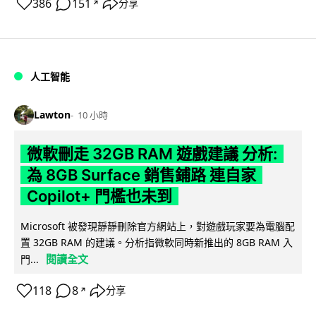
386
151
分享
↗
人工智能
Lawton
10 小時
微軟刪走 32GB RAM 遊戲建議 分析:
為 8GB Surface 銷售鋪路 連自家
Copilot+ 門檻也未到
Microsoft 被發現靜靜刪除官方網站上，對遊戲玩家要為電腦配
置 32GB RAM 的建議。分析指微軟同時新推出的 8GB RAM 入
閱讀全文
門...
118
8
分享
↗