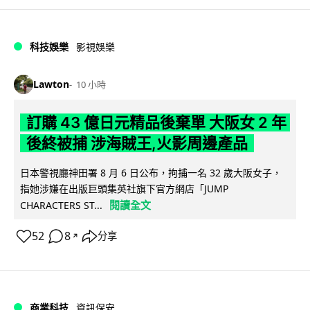
科技娛樂
影視娛樂
Lawton
10 小時
訂購 43 億日元精品後棄單 大阪女 2 年
後終被捕 涉海賊王,火影周邊產品
日本警視廳神田署 8 月 6 日公布，拘捕一名 32 歲大阪女子，
指她涉嫌在出版巨頭集英社旗下官方網店「JUMP
閱讀全文
CHARACTERS ST...
52
8
分享
↗
商業科技
資訊保安