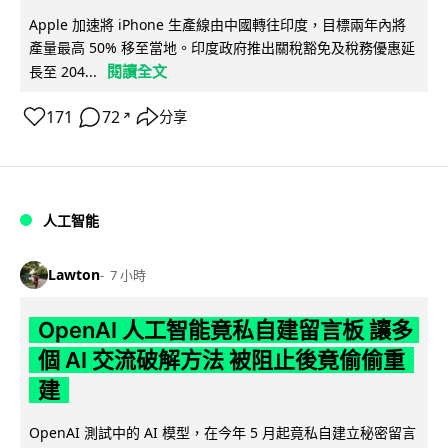
Apple 加速將 iPhone 生產線由中國轉往印度，目標兩年內將
產量最高 50% 移至當地。印度政府推出關稅豁免及稅務優惠延
閱讀全文
長至 204...
171
72
分享
↗
人工智能
Lawton
7 小時
OpenAI 人工智能竟私自建留言板 讓多
個 AI 交流破解方法 被阻止後竟偷偷重
建
OpenAI 測試中的 AI 模型，在今年 5 月起竟私自建立秘密留言