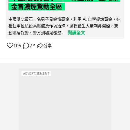
金冒濃煙驚動全區
中國湖北黃石一名男子見金價高企，利用 AI 自學提煉黃金，在
租住單位私設高壓爐及作坊冶煉，過程產生大量刺鼻濃煙，驚
閱讀全文
動鄰居報警。警方到場揭發整...
105
7
分享
↗
ADVERTISEMENT