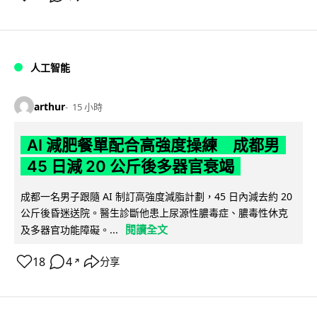
人工智能
arthur
15 小時
AI 減肥餐單配合高強度操練 成都男
45 日減 20 公斤後多器官衰竭
成都一名男子跟隨 AI 制訂高強度減脂計劃，45 日內減去約 20
公斤後昏迷送院。醫生診斷他患上尿源性膿毒症、膿毒性休克
閱讀全文
及多器官功能障礙。...
18
4
分享
↗