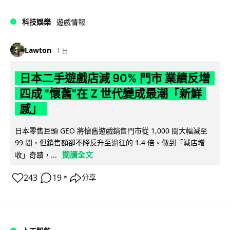
科技娛樂
遊戲情報
Lawton
1 日
日本二手遊戲店減 90% 門市 業績反增
四成 "懷舊"在 Z 世代變成最潮「新鮮
感」
日本零售巨頭 GEO 將懷舊遊戲銷售門市從 1,000 間大幅減至
99 間，但銷售額卻不降反升至過往的 1.4 倍。做到「減店增
閱讀全文
收」奇蹟，...
243
19
分享
↗