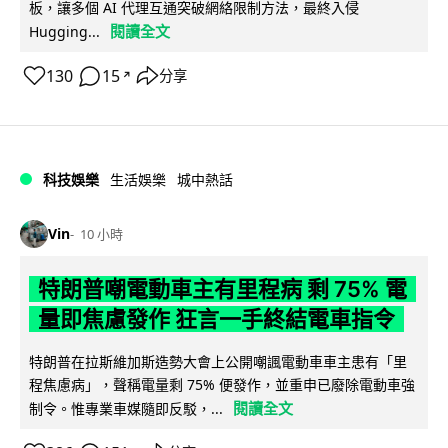
板，讓多個 AI 代理互通突破網絡限制方法，最終入侵
閱讀全文
Hugging...
130
15
分享
↗
科技娛樂
生活娛樂
城中熱話
Vin
10 小時
特朗普嘲電動車主有里程病 剩 75% 電
量即焦慮發作 狂言一手終結電車指令
特朗普在拉斯維加斯造勢大會上公開嘲諷電動車車主患有「里
程焦慮病」，聲稱電量剩 75% 便發作，並重申已廢除電動車強
閱讀全文
制令。惟專業車媒隨即反駁，...