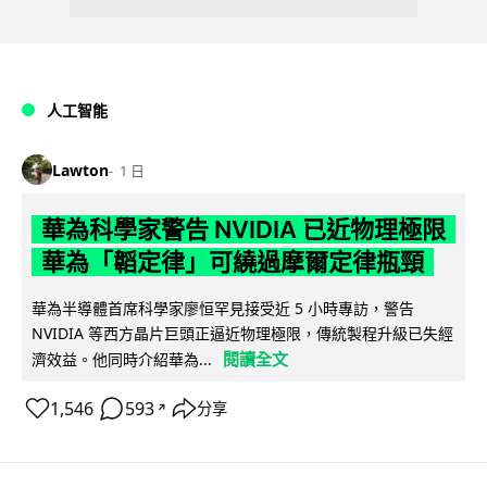
人工智能
Lawton
1 日
華為科學家警告 NVIDIA 已近物理極限
華為「韜定律」可繞過摩爾定律瓶頸
華為半導體首席科學家廖恒罕見接受近 5 小時專訪，警告
NVIDIA 等西方晶片巨頭正逼近物理極限，傳統製程升級已失經
閱讀全文
濟效益。他同時介紹華為...
1,546
593
分享
↗