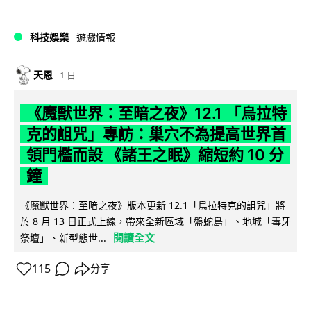
科技娛樂
遊戲情報
天恩
1 日
《魔獸世界：至暗之夜》12.1 「烏拉特
克的詛咒」專訪：巢穴不為提高世界首
領門檻而設 《諸王之眠》縮短約 10 分
鐘
《魔獸世界：至暗之夜》版本更新 12.1「烏拉特克的詛咒」將
於 8 月 13 日正式上線，帶來全新區域「盤蛇島」、地城「毒牙
閱讀全文
祭壇」、新型態世...
115
分享