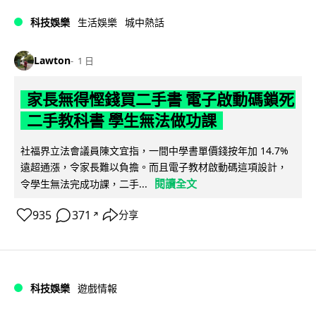
科技娛樂
生活娛樂
城中熱話
Lawton
1 日
家長無得慳錢買二手書 電子啟動碼鎖死
二手教科書 學生無法做功課
社福界立法會議員陳文宜指，一間中學書單價錢按年加 14.7%
遠超通漲，令家長難以負擔。而且電子教材啟動碼這項設計，
閱讀全文
令學生無法完成功課，二手...
935
371
分享
↗
科技娛樂
遊戲情報