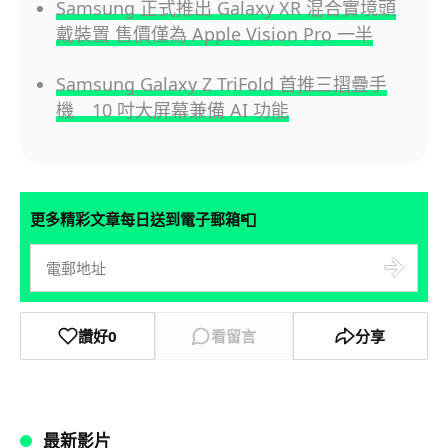
Samsung 正式推出 Galaxy XR 混合實境頭
戴裝置 售價僅為 Apple Vision Pro 一半
Samsung Galaxy Z TriFold 首推三摺疊手
機 10 吋大屏幕兼備 AI 功能
📮
更多精彩文章每日送到電子郵箱
讚好
0
看留言
分享
最新影片