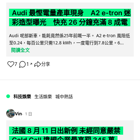
Audi 最慳電量產車現身 A2 e-tron 迷
彩造型曝光 快充 26 分鐘充滿 8 成電
Audi 呢部新車，能耗竟然係25年前嘅一半。 A2 e-tron 風阻低
至0.24，每百公里只需12.8 kWh，一度電行到7.8公里。6...
閱讀全文
7
1
分享
↗
科技娛樂
生活娛樂
城中熱話
Vin
1 日
法國 8 月 11 日出新例 未經同意嚴禁