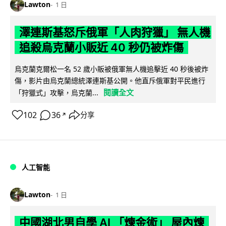
Lawton
1 日
澤連斯基怒斥俄軍「人肉狩獵」 無人機
追殺烏克蘭小販近 40 秒仍被炸傷
烏克蘭克爾松一名 52 歲小販被俄軍無人機追擊近 40 秒後被炸
傷，影片由烏克蘭總統澤連斯基公開。他直斥俄軍對平民進行
閱讀全文
「狩獵式」攻擊，烏克蘭...
102
36
分享
↗
人工智能
Lawton
1 日
中國湖北男自學 AI 「煉金術」 屋內煉