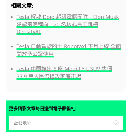
相關文章:
Tesla 解散 Dojo 超級電腦團隊 Elon Musk
承認策略轉向 20 名核心員工跳槽
DensityAI
Tesla 自動駕駛的士 Robotaxi 下月上線 全面
開放予公眾使用
Tesla 中國推出 6 座 Model Y L SUV 售價
33.9 萬人民幣搶攻家庭市場
📮
更多精彩文章每日送到電子郵箱