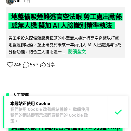
Vin
1 日
地盤偷吸煙難逃高空法眼 勞工處出動熱
感無人機 擬加 AI 人臉識別精準執法
勞工處投入配備熱感應鏡頭的小型無人機進行高空巡邏以打擊
地盤違例吸煙，並正研究於未來一年內引入 AI 人臉識別與行為
閱讀全文
分析功能，結合三大技術進一...
246
55
分享
↗
人工智能
本網站正使用 Cookie
我們使用 Cookie 改善網站體驗。 繼續使用
Lawton
1 日
我們的網站即表示您同意我們的
Cookie 政
策
。
貨運火箭 沖繩飛台灣僅需 15 分鐘 Hop