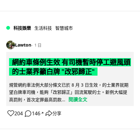
科技娛樂
生活科技
智慧城市
Lawton
1 日
網約車條例生效 有司機暫時停工避風頭
的士業界籲白牌 "改邪歸正"
規管網約車法例大部分條文已於 8 月 3 日生效，的士業界就期
望白牌車司機，能夠「改邪歸正」回流駕駛的士。新例大幅提
閱讀全文
高罰則，首次定罪最高罰款...
204
146
分享
↗