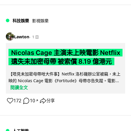
科技娛樂
影視娛樂
Lawton
1 日
Nicolas Cage 主演未上映電影 Netflix
遺失未加密母帶 被索償 8.19 億港元
【唔見未加密母帶咁大件事】Netflix 洛杉磯辦公室被竊，未上
映的 Nicolas Cage 電影《Fortitude》母帶亦告失蹤。電影...
閱讀全文
172
10
分享
↗
人工智能