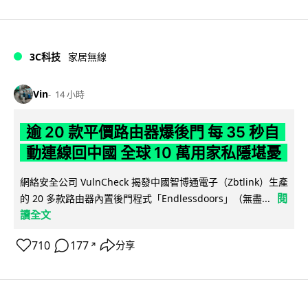
3C科技
家居無線
Vin
14 小時
逾 20 款平價路由器爆後門 每 35 秒自
動連線回中國 全球 10 萬用家私隱堪憂
網絡安全公司 VulnCheck 揭發中國智博通電子（Zbtlink）生產
閱
的 20 多款路由器內置後門程式「Endlessdoors」（無盡...
讀全文
710
177
分享
↗