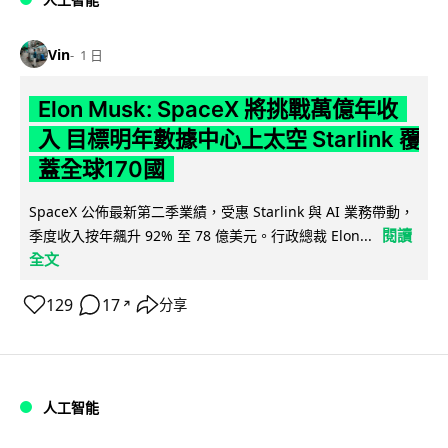
Vin
1 日
Elon Musk: SpaceX 將挑戰萬億年收
入 目標明年數據中心上太空 Starlink 覆
蓋全球170國
SpaceX 公佈最新第二季業績，受惠 Starlink 與 AI 業務帶動，
閱讀
季度收入按年飆升 92% 至 78 億美元。行政總裁 Elon...
全文
129
17
分享
↗
人工智能