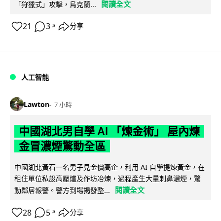
閱讀全文
「狩獵式」攻擊，烏克蘭...
21
3
分享
↗
人工智能
Lawton
7 小時
中國湖北男自學 AI 「煉金術」 屋內煉
金冒濃煙驚動全區
中國湖北黃石一名男子見金價高企，利用 AI 自學提煉黃金，在
租住單位私設高壓爐及作坊冶煉，過程產生大量刺鼻濃煙，驚
閱讀全文
動鄰居報警。警方到場揭發整...
28
5
分享
↗