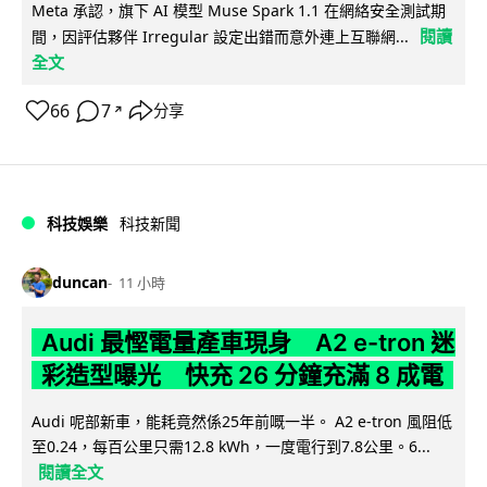
Meta 承認，旗下 AI 模型 Muse Spark 1.1 在網絡安全測試期
閱讀
間，因評估夥伴 Irregular 設定出錯而意外連上互聯網...
全文
66
7
分享
↗
科技娛樂
科技新聞
duncan
11 小時
Audi 最慳電量產車現身 A2 e-tron 迷
彩造型曝光 快充 26 分鐘充滿 8 成電
Audi 呢部新車，能耗竟然係25年前嘅一半。 A2 e-tron 風阻低
至0.24，每百公里只需12.8 kWh，一度電行到7.8公里。6...
閱讀全文