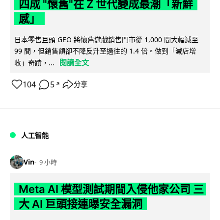
四成 "懷舊"在 Z 世代變成最潮「新鮮
感」
日本零售巨頭 GEO 將懷舊遊戲銷售門市從 1,000 間大幅減至
99 間，但銷售額卻不降反升至過往的 1.4 倍。做到「減店增
閱讀全文
收」奇蹟，...
104
5
分享
↗
人工智能
Vin
9 小時
Meta AI 模型測試期間入侵他家公司 三
大 AI 巨頭接連曝安全漏洞