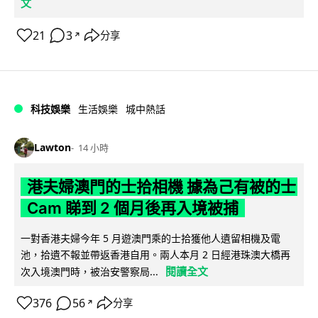
文
21
3
分享
↗
科技娛樂
生活娛樂
城中熱話
Lawton
14 小時
港夫婦澳門的士拾相機 據為己有被的士
Cam 睇到 2 個月後再入境被捕
一對香港夫婦今年 5 月遊澳門乘的士拾獲他人遺留相機及電
池，拾遺不報並帶返香港自用。兩人本月 2 日經港珠澳大橋再
閱讀全文
次入境澳門時，被治安警察局...
376
56
分享
↗