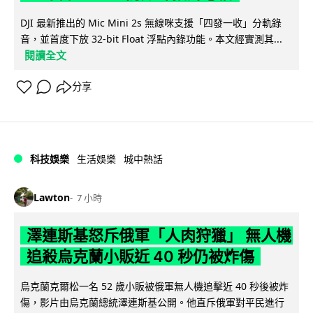
DJI 最新推出的 Mic Mini 2s 無線咪支援「四發一收」分軌錄
音，並首度下放 32-bit Float 浮點內錄功能。本文經實測其...
閱讀全文
分享
科技娛樂
生活娛樂
城中熱話
Lawton
7 小時
澤連斯基怒斥俄軍「人肉狩獵」 無人機
追殺烏克蘭小販近 40 秒仍被炸傷
烏克蘭克爾松一名 52 歲小販被俄軍無人機追擊近 40 秒後被炸
傷，影片由烏克蘭總統澤連斯基公開。他直斥俄軍對平民進行