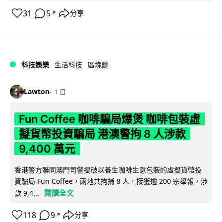
31
5
分享
↗
科技娛樂
生活科技
區塊鏈
Lawton
1 日
Fun Coffee 咖啡騙局爆煲 咖啡包裝虛
擬貨幣投資騙局 港澳警拘 8 人涉款
9,400 萬元
香港警方聯同澳門司警搗破以養生咖啡生意包裝的虛擬貨幣投
資騙局 Fun Coffee，兩地共拘捕 8 人，接獲逾 200 宗舉報，涉
閱讀全文
款 9,4...
118
9
分享
↗