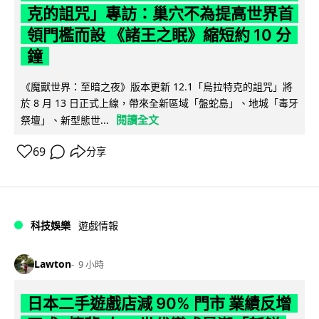
克的詛咒」專訪：巢穴不為提高世界首
領門檻而設 《諸王之眠》縮短約 10 分
鐘
《魔獸世界：至暗之夜》版本更新 12.1「烏拉特克的詛咒」將
於 8 月 13 日正式上線，帶來全新區域「盤蛇島」、地城「毒牙
閱讀全文
祭壇」、新型態世...
69
分享
科技娛樂
遊戲情報
Lawton
9 小時
日本二手遊戲店減 90% 門市 業績反增