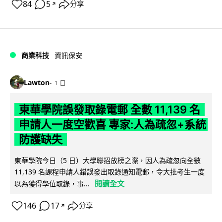
84
5
分享
↗
商業科技
資訊保安
Lawton
1 日
東華學院誤發取錄電郵 全數 11,139 名
申請人一度空歡喜 專家:人為疏忽+系統
防護缺失
東華學院今日（5 日）大學聯招放榜之際，因人為疏忽向全數
11,139 名課程申請人錯誤發出取錄通知電郵，令大批考生一度
閱讀全文
以為獲得學位取錄，事...
146
17
分享
↗