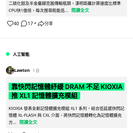
二硫化鉬及半金屬銻克服傳輸瓶頸，漢明距離計算速度比標準
閱讀全文
CPU快1億倍，每次搜尋耗能低...
40
17
分享
↗
人工智能
Lawton
1 日
靠快閃記憶體紓緩 DRAM 不足 KIOXIA
推 XL1 記憶體擴充模組
KIOXIA 發表全新記憶體擴充模組 XL1 系列，結合低延遲快閃記
憶體 XL-FLASH 與 CXL 介面，將快閃記憶體轉化為記憶體擴充
閱讀全文
方...