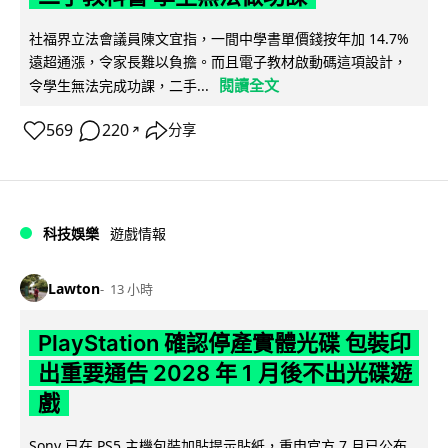
社福界立法會議員陳文宜指，一間中學書單價錢按年加 14.7%
遠超通漲，令家長難以負擔。而且電子教材啟動碼這項設計，
閱讀全文
令學生無法完成功課，二手...
569
220
分享
↗
科技娛樂
遊戲情報
Lawton
13 小時
PlayStation 確認停產實體光碟 包裝印
出重要通告 2028 年 1 月後不出光碟遊
戲
Sony 已在 PS5 主機包裝加貼提示貼紙，重申官方 7 月已公布