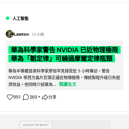
人工智能
Lawton
12 小時
華為科學家警告 NVIDIA 已近物理極限
華為「韜定律」可繞過摩爾定律瓶頸
華為半導體首席科學家廖恒罕見接受近 5 小時專訪，警告
NVIDIA 等西方晶片巨頭正逼近物理極限，傳統製程升級已失經
閱讀全文
濟效益。他同時介紹華為...
991
369
分享
↗
ADVERTISEMENT