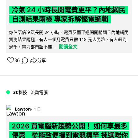
冷氣 24 小時長開電費更平？內地網民
自測結果兩極 專家拆解慳電邏輯
你信唔信冷氣長開 24 小時，電費反而平過開開關關？內地網民
實測結果兩極，有人一個月電費只需 118 元人民幣，有人飆到
閱讀全文
過千。電力部門話不能...
36
分享
3C科技
流動電腦
Lawton
1 日
2026 買電腦新趨勢公開！ 如何享最多
優惠 從極致便攜到電競標竿 揀選啱你