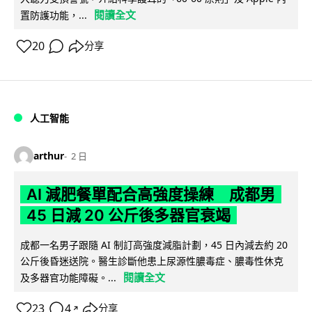
閱讀全文
置防護功能，...
20
分享
人工智能
arthur
2 日
AI 減肥餐單配合高強度操練 成都男
45 日減 20 公斤後多器官衰竭
成都一名男子跟隨 AI 制訂高強度減脂計劃，45 日內減去約 20
公斤後昏迷送院。醫生診斷他患上尿源性膿毒症、膿毒性休克
閱讀全文
及多器官功能障礙。...
23
4
分享
↗