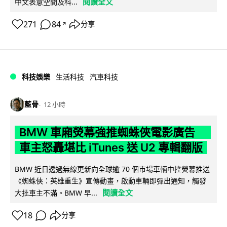
閱讀全文
中文表意空間及科...
271
84
分享
↗
科技娛樂
生活科技
汽車科技
藍骨
12 小時
BMW 車廂熒幕強推蜘蛛俠電影廣告
車主怒轟堪比 iTunes 送 U2 專輯翻版
BMW 近日透過無線更新向全球逾 70 個市場車輛中控熒幕推送
《蜘蛛俠：英雄重生》宣傳動畫，啟動車輛即彈出通知，觸發
閱讀全文
大批車主不滿。BMW 早...
18
分享