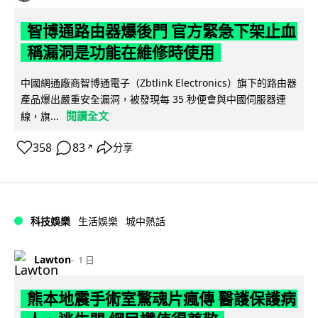
智博通路由器爆後門 官方緊急下架止血
稱漏洞是功能在維修時使用
中國網通廠商智博通電子（Zbtlink Electronics）旗下的路由器
產品爆出嚴重安全漏洞，被發現每 35 秒便會與中國伺服器連
閱讀全文
線，旗...
358
83
分享
↗
科技娛樂
生活娛樂
城中熱話
Lawton
1 日
熊本地震手術室驚魂片瘋傳 醫護保護病