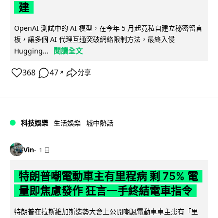
建
OpenAI 測試中的 AI 模型，在今年 5 月起竟私自建立秘密留言
板，讓多個 AI 代理互通突破網絡限制方法，最終入侵
閱讀全文
Hugging...
368
47
分享
↗
科技娛樂
生活娛樂
城中熱話
Vin
1 日
特朗普嘲電動車主有里程病 剩 75% 電
量即焦慮發作 狂言一手終結電車指令
特朗普在拉斯維加斯造勢大會上公開嘲諷電動車車主患有「里