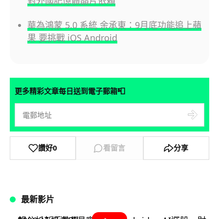
對外國記憶體晶片依賴
華為鴻蒙 5.0 系統 余承東：9月底功能追上蘋
果 要挑戰 iOS Android
📮
更多精彩文章每日送到電子郵箱
讚好
0
看留言
分享
最新影片