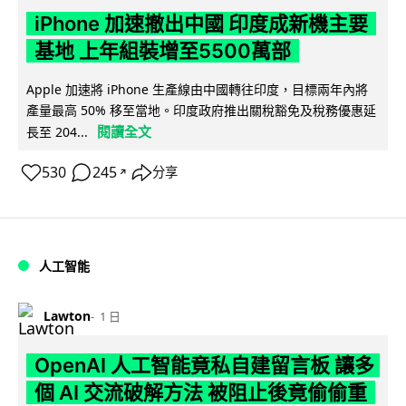
iPhone 加速撤出中國 印度成新機主要
基地 上年組裝增至5500萬部
Apple 加速將 iPhone 生產線由中國轉往印度，目標兩年內將
產量最高 50% 移至當地。印度政府推出關稅豁免及稅務優惠延
閱讀全文
長至 204...
530
245
分享
↗
人工智能
Lawton
1 日
OpenAI 人工智能竟私自建留言板 讓多
個 AI 交流破解方法 被阻止後竟偷偷重