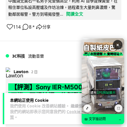
中國湖北黃石一名男子見金價高企，利用 AI 自學提煉黃金，在
租住單位私設高壓爐及作坊冶煉，過程產生大量刺鼻濃煙，驚
閱讀全文
動鄰居報警。警方到場揭發整...
114
8
分享
↗
×
3C科技
流動音樂
89
Lawton
2 日
【評測】Sony IER-M500 入耳式監聽
耳機：現場拍攝、後製監聽與人聲利器
本網站正使用 Cookie
我們使用 Cookie 改善網站體驗。 繼續使用
談到專業混音專用的聲音監聽耳機，Sony 經典 MDR-7506 到
🎵
⛶
我們的網站即表示您同意我們的
Cookie 政
MDR-M1 專業錄音室耳機都為人熟悉。而現在舞台製作者與創
策
。
📖 文字版訪問
→
閱讀全文
意影像製作...