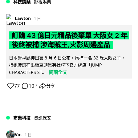
科技娛樂
影視娛樂
Lawton
1 日
訂購 43 億日元精品後棄單 大阪女 2 年
後終被捕 涉海賊王,火影周邊產品
日本警視廳神田署 8 月 6 日公布，拘捕一名 32 歲大阪女子，
指她涉嫌在出版巨頭集英社旗下官方網店「JUMP
閱讀全文
CHARACTERS ST...
77
10
分享
↗
商業科技
資訊保安
Vin
1 日