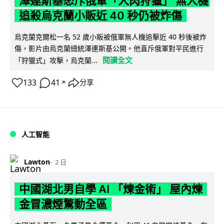
澤連斯基怒斥俄軍「人肉狩獵」 無人機
追殺烏克蘭小販近 40 秒仍被炸傷
烏克蘭克爾松一名 52 歲小販被俄軍無人機追擊近 40 秒後被炸
傷，影片由烏克蘭總統澤連斯基公開。他直斥俄軍對平民進行
閱讀全文
「狩獵式」攻擊，烏克蘭...
133
41
分享
↗
人工智能
Lawton
2 日
中國湖北男自學 AI 「煉金術」 屋內煉
金冒濃煙驚動全區