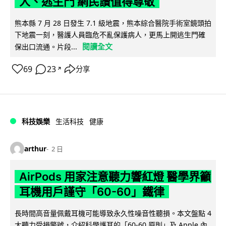
人、逃生門 網民讚值得尊敬
熊本縣 7 月 28 日發生 7.1 級地震，熊本綜合醫院手術室鏡頭拍
下地震一刻，醫護人員臨危不亂保護病人，更馬上開逃生門確
閱讀全文
保出口流通。片段...
69
23
分享
↗
科技娛樂
生活科技
健康
arthur
2 日
AirPods 用家注意聽力響紅燈 醫學界籲
耳機用戶謹守「60-60」鐵律
長時間高音量佩戴耳機可能導致永久性噪音性聽損。本文盤點 4
大聽力受損警號，介紹科學護耳的「60-60 原則」及 Apple 內