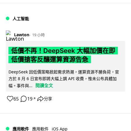
人工智能
Lawton
19 小時
低價不再！DeepSeek 大幅加價在即
低價搶客反釀運算資源告急
DeepSeek 因低價策略掀起需求熱潮，運算資源不勝負荷，官
方於 8 月 6 日宣布即將大幅上調 API 收費，惟未公布具體加
閱讀全文
幅。事件與...
65
19
分享
↗
iOS App
應用軟件
應用軟件