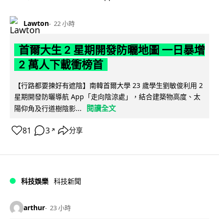
Lawton
22 小時
首爾大生 2 星期開發防曬地圖 一日暴增
2 萬人下載衝榜首
【行路都要揀好有遮陰】南韓首爾大學 23 歲學生劉敏俊利用 2
星期開發防曬導航 App「走向陰涼處」，結合建築物高度、太
閱讀全文
陽仰角及行道樹陰影...
81
3
分享
↗
科技娛樂
科技新聞
arthur
23 小時