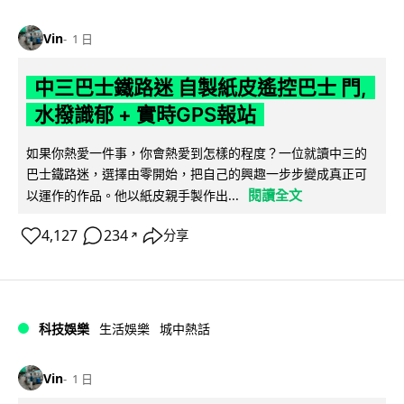
Vin
1 日
中三巴士鐵路迷 自製紙皮遙控巴士 門,
水撥識郁 + 實時GPS報站
如果你熱愛一件事，你會熱愛到怎樣的程度？一位就讀中三的
巴士鐵路迷，選擇由零開始，把自己的興趣一步步變成真正可
閱讀全文
以運作的作品。他以紙皮親手製作出...
4,127
234
分享
↗
科技娛樂
生活娛樂
城中熱話
Vin
1 日