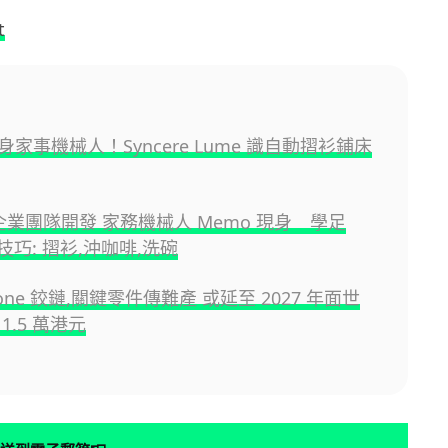
t
家事機械人！Syncere Lume 識自動摺衫鋪床
 企業團隊開發 家務機械人 Memo 現身 學足
務技巧: 摺衫,沖咖啡,洗碗
hone 鉸鏈,關鍵零件傳難產 或延至 2027 年面世
1.5 萬港元