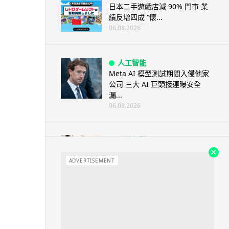
日本二手遊戲店減 90% 門市 業
績反增四成 “懷...
06.08.2026
人工智能
Meta AI 模型測試期間入侵他家
公司 三大 AI 巨頭接連曝安全
漏...
06.08.2026
科技新聞
Audi 最慳電量產車現身 A2 e-
tron 迷彩造型曝光 快充 2...
ADVERTISEMENT
06.08.2026
城中熱話
法國 8 月 11 日出新例 未經同意
嚴禁 Cold Call 違規企...