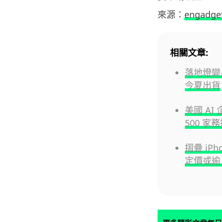
來源：
engadge
相關文章:
落地燈變身
今夏出貨
美國 AI
500 家
摺疊 iP
定價或逾 