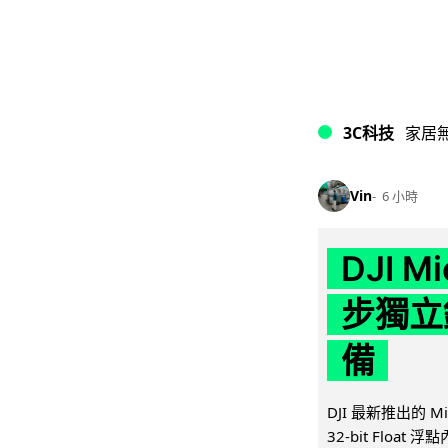
3C科技
家居
Vin
6 小時
DJI M
步獨立錄
備
DJI 最新推出的 
32-bit Float