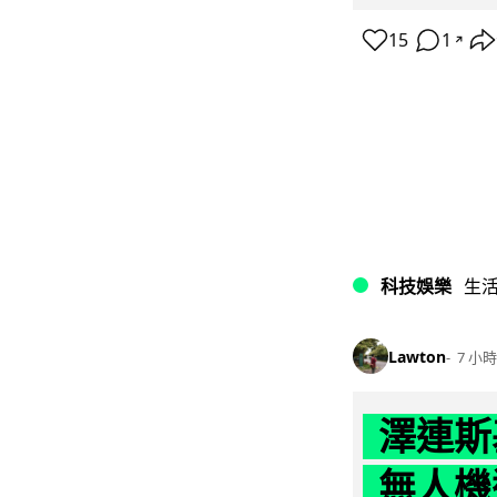
15
1
↗
科技娛樂
生
Lawton
7 小時
澤連斯
無人機