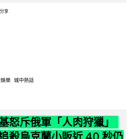
分享
活娛樂
城中熱話
基怒斥俄軍「人肉狩獵」
追殺烏克蘭小販近 40 秒仍