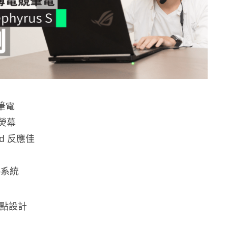
筆電
s 熒幕
ad 反應佳
熱系統
波點設計