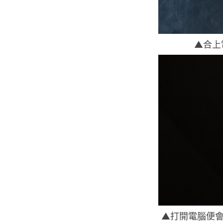
▲合上
▲打開電腦便會看