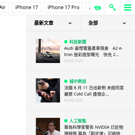
Air
iPhone 17
iPhone 17 Pro
AirPods Pro 3
Ap
最新文章
全部
科技新聞
Audi 最慳電量產車現身 A2 e-
tron 迷彩造型曝光 快充 2...
06.08.2026
城中熱話
法國 8 月 11 日出新例 未經同意
嚴禁 Cold Call 違規企...
06.08.2026
人工智能
華為科學家警告 NVIDIA 已近物
理極限 華為「韜定律」可繞過