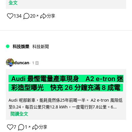
全文
134
20
分享
↗
科技娛樂
科技新聞
duncan
1 日
Audi 最慳電量產車現身 A2 e-tron 迷
彩造型曝光 快充 26 分鐘充滿 8 成電
Audi 呢部新車，能耗竟然係25年前嘅一半。 A2 e-tron 風阻低
至0.24，每百公里只需12.8 kWh，一度電行到7.8公里。6...
閱讀全文
7
1
分享
↗