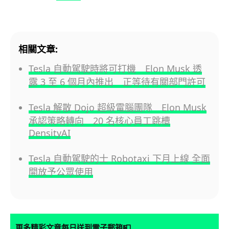
相關文章:
Tesla 自動駕駛時將可打機 Elon Musk 透
露 3 至 6 個月內推出 正等待有關部門許可
Tesla 解散 Dojo 超級電腦團隊 Elon Musk
承認策略轉向 20 名核心員工跳槽
DensityAI
Tesla 自動駕駛的士 Robotaxi 下月上線 全面
開放予公眾使用
📮
更多精彩文章每日送到電子郵箱