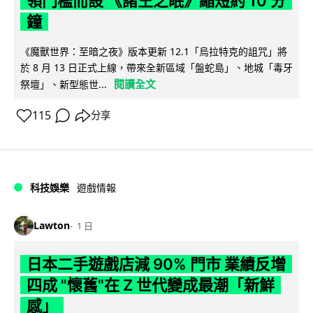
領門檻而設 《諸王之眠》縮短約 10 分
鐘
《魔獸世界：至暗之夜》版本更新 12.1「烏拉特克的詛咒」將
於 8 月 13 日正式上線，帶來全新區域「盤蛇島」、地城「毒牙
閱讀全文
祭壇」、新型態世...
115
分享
科技娛樂
遊戲情報
Lawton
1 日
日本二手遊戲店減 90% 門市 業績反增
四成 "懷舊"在 Z 世代變成最潮「新鮮
感」