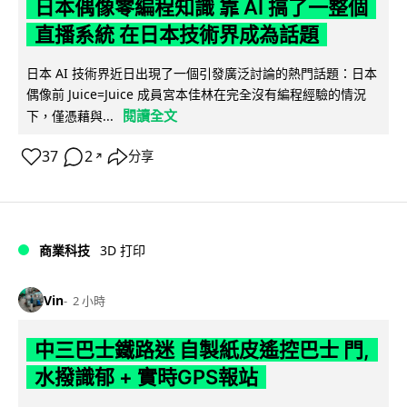
日本偶像零編程知識 靠 AI 搞了一整個
直播系統 在日本技術界成為話題
日本 AI 技術界近日出現了一個引發廣泛討論的熱門話題：日本
偶像前 Juice=Juice 成員宮本佳林在完全沒有編程經驗的情況
閱讀全文
下，僅憑藉與...
37
2
分享
↗
商業科技
3D 打印
Vin
2 小時
中三巴士鐵路迷 自製紙皮遙控巴士 門,
水撥識郁 + 實時GPS報站