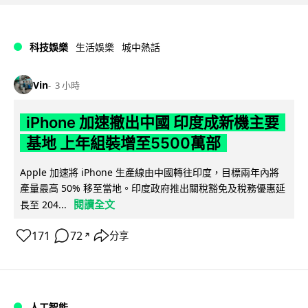
科技娛樂
生活娛樂
城中熱話
Vin
3 小時
iPhone 加速撤出中國 印度成新機主要
基地 上年組裝增至5500萬部
Apple 加速將 iPhone 生產線由中國轉往印度，目標兩年內將
產量最高 50% 移至當地。印度政府推出關稅豁免及稅務優惠延
閱讀全文
長至 204...
171
72
分享
↗
人工智能