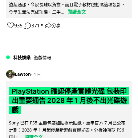
遠超通漲，令家長難以負擔。而且電子教材啟動碼這項設計，
閱讀全文
令學生無法完成功課，二手...
935
371
分享
↗
科技娛樂
遊戲情報
Lawton
1 日
PlayStation 確認停產實體光碟 包裝印
出重要通告 2028 年 1 月後不出光碟遊
戲
Sony 已在 PS5 主機包裝加貼提示貼紙，重申官方 7 月已公布
計劃：2028 年 1 月起停產新遊戲實體光碟。分析師預期 PS6
閱讀全文
因此...