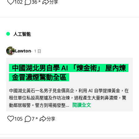
102
36
分享
↗
人工智能
Lawton
1 日
中國湖北男自學 AI 「煉金術」 屋內煉
金冒濃煙驚動全區
中國湖北黃石一名男子見金價高企，利用 AI 自學提煉黃金，在
租住單位私設高壓爐及作坊冶煉，過程產生大量刺鼻濃煙，驚
閱讀全文
動鄰居報警。警方到場揭發整...
105
7
分享
↗