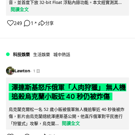
音，並首度下放 32-bit Float 浮點內錄功能。本文經實測其...
閱讀全文
249
1
分享
↗
科技娛樂
生活娛樂
城中熱話
Lawton
1 日
澤連斯基怒斥俄軍「人肉狩獵」 無人機
追殺烏克蘭小販近 40 秒仍被炸傷
烏克蘭克爾松一名 52 歲小販被俄軍無人機追擊近 40 秒後被炸
傷，影片由烏克蘭總統澤連斯基公開。他直斥俄軍對平民進行
閱讀全文
「狩獵式」攻擊，烏克蘭...