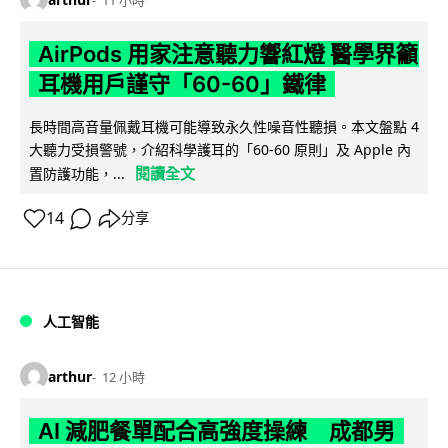
AirPods 用家注意聽力響紅燈 醫學界籲
耳機用戶謹守「60-60」鐵律
長時間高音量佩戴耳機可能導致永久性噪音性聽損。本文盤點 4
大聽力受損警號，介紹科學護耳的「60-60 原則」及 Apple 內
閱讀全文
置防護功能，...
14
分享
人工智能
arthur
12 小時
AI 減肥餐單配合高強度操練 成都男