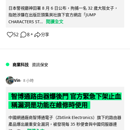
日本警視廳神田署 8 月 6 日公布，拘捕一名 32 歲大阪女子，
指她涉嫌在出版巨頭集英社旗下官方網店「JUMP
閱讀全文
CHARACTERS ST...
52
8
分享
↗
商業科技
資訊保安
Vin
8 小時
智博通路由器爆後門 官方緊急下架止血
稱漏洞是功能在維修時使用
中國網通廠商智博通電子（Zbtlink Electronics）旗下的路由器
產品爆出嚴重安全漏洞，被發現每 35 秒便會與中國伺服器連