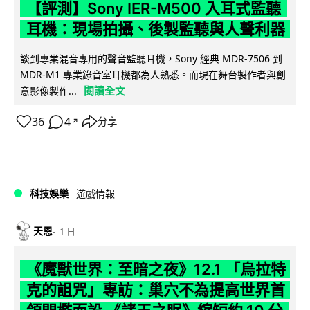
【評測】Sony IER-M500 入耳式監聽
耳機：現場拍攝、後製監聽與人聲利器
談到專業混音專用的聲音監聽耳機，Sony 經典 MDR-7506 到
MDR-M1 專業錄音室耳機都為人熟悉。而現在舞台製作者與創
閱讀全文
意影像製作...
36
4
分享
↗
科技娛樂
遊戲情報
天恩
1 日
《魔獸世界：至暗之夜》12.1 「烏拉特
克的詛咒」專訪：巢穴不為提高世界首