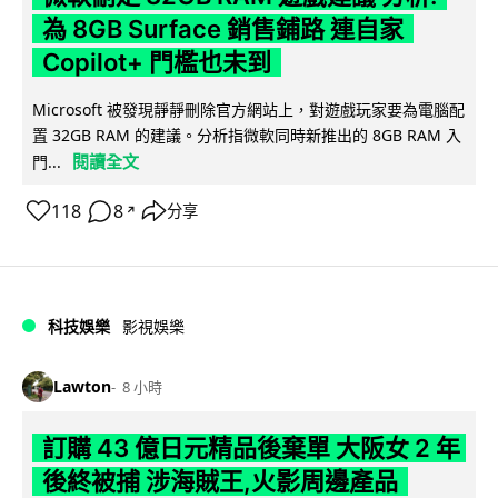
為 8GB Surface 銷售鋪路 連自家
Copilot+ 門檻也未到
Microsoft 被發現靜靜刪除官方網站上，對遊戲玩家要為電腦配
置 32GB RAM 的建議。分析指微軟同時新推出的 8GB RAM 入
閱讀全文
門...
118
8
分享
↗
科技娛樂
影視娛樂
Lawton
8 小時
訂購 43 億日元精品後棄單 大阪女 2 年
後終被捕 涉海賊王,火影周邊產品