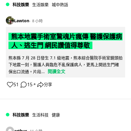
科技娛樂
生活娛樂
城中熱話
Lawton
8 小時
熊本地震手術室驚魂片瘋傳 醫護保護病
人、逃生門 網民讚值得尊敬
熊本縣 7 月 28 日發生 7.1 級地震，熊本綜合醫院手術室鏡頭拍
下地震一刻，醫護人員臨危不亂保護病人，更馬上開逃生門確
閱讀全文
保出口流通。片段...
51
15
分享
↗
科技娛樂
生活科技
健康
arthur
11 小時