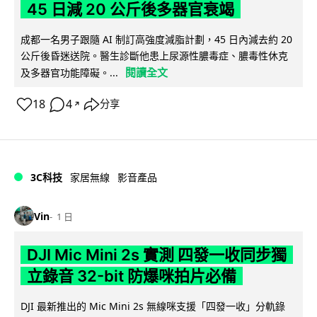
45 日減 20 公斤後多器官衰竭
成都一名男子跟隨 AI 制訂高強度減脂計劃，45 日內減去約 20
公斤後昏迷送院。醫生診斷他患上尿源性膿毒症、膿毒性休克
閱讀全文
及多器官功能障礙。...
18
4
分享
↗
3C科技
家居無線
影音產品
Vin
1 日
DJI Mic Mini 2s 實測 四發一收同步獨
立錄音 32-bit 防爆咪拍片必備
DJI 最新推出的 Mic Mini 2s 無線咪支援「四發一收」分軌錄