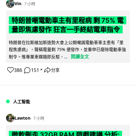
Vin
7 小時
特朗普嘲電動車主有里程病 剩 75% 電
量即焦慮發作 狂言一手終結電車指令
特朗普在拉斯維加斯造勢大會上公開嘲諷電動車車主患有「里
程焦慮病」，聲稱電量剩 75% 便發作，並重申已廢除電動車強
閱讀全文
制令。惟專業車媒隨即反駁，...
386
151
分享
↗
人工智能
Lawton
7 小時
微軟刪走 32GB RAM 遊戲建議 分析: