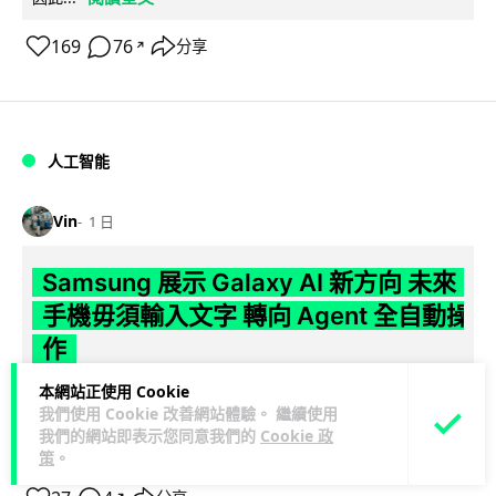
169
76
分享
↗
人工智能
Vin
1 日
Samsung 展示 Galaxy AI 新方向 未來
手機毋須輸入文字 轉向 Agent 全自動操
作
本網站正使用 Cookie
Samsung 電子 MX 部門顧客體驗辦公室主管兼副總裁 Jay Kim
我們使用 Cookie 改善網站體驗。 繼續使用
閱讀全
表示，品牌正推動 Galaxy AI 邁向全自動化 Agent...
我們的網站即表示您同意我們的
Cookie 政
文
策
。