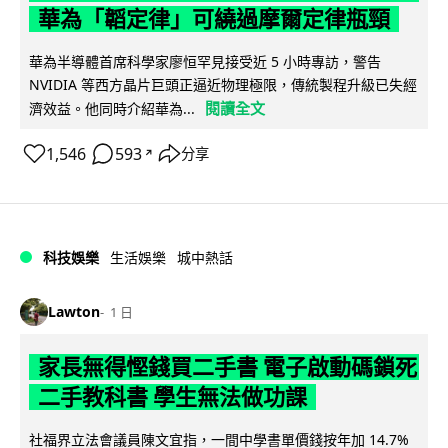
華為「韜定律」可繞過摩爾定律瓶頸
華為半導體首席科學家廖恒罕見接受近 5 小時專訪，警告
NVIDIA 等西方晶片巨頭正逼近物理極限，傳統製程升級已失經
閱讀全文
濟效益。他同時介紹華為...
1,546
593
分享
↗
科技娛樂
生活娛樂
城中熱話
Lawton
1 日
家長無得慳錢買二手書 電子啟動碼鎖死
二手教科書 學生無法做功課
社福界立法會議員陳文宜指，一間中學書單價錢按年加 14.7%